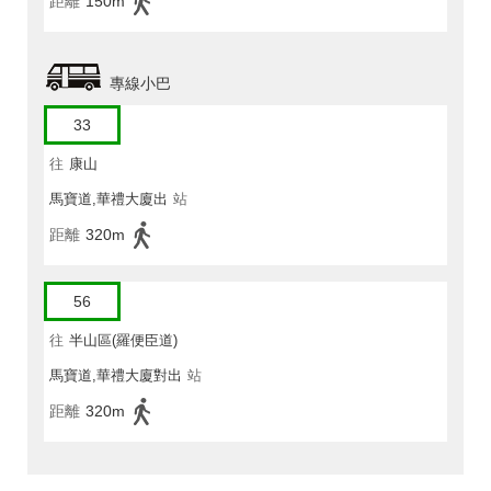
距離
150m
專線小巴
33
往
康山
馬寶道,華禮大廈出
站
距離
320m
56
往
半山區(羅便臣道)
馬寶道,華禮大廈對出
站
距離
320m