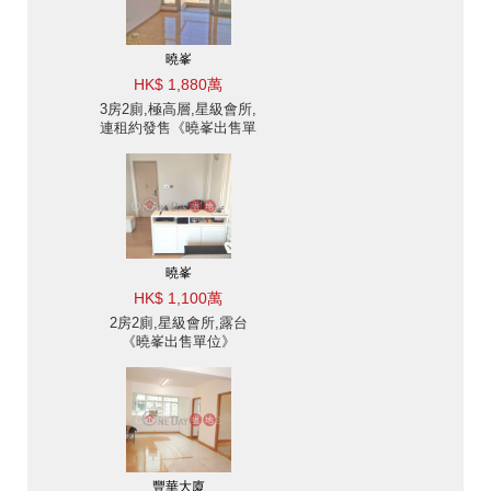
曉峯
HK$ 1,880萬
3房2廁,極高層,星級會所,
連租約發售《曉峯出售單
位》
曉峯
HK$ 1,100萬
2房2廁,星級會所,露台
《曉峯出售單位》
豐華大廈