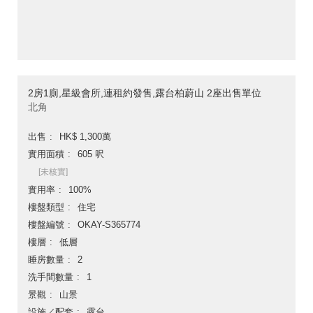
2房1廁,星級會所,連租約發售,露台柏蔚山 2座出售單位
北角
出售
HK$ 1,300萬
實用面積
605 呎
[未核實]
實用率
100%
樓盤類型
住宅
樓盤編號
OKAY-S365774
樓層
低層
睡房數量
2
洗手間數量
1
景觀
山景
設施／配套
露台