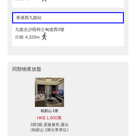
香港西九龍站
九龍尖沙咀柯士甸道西3號
距離
4,320m
同類物業放盤
柏蔚山 2座
HK$ 1,800萬
3房2廁,星級會所,露台
《柏蔚山 2座出售單位》