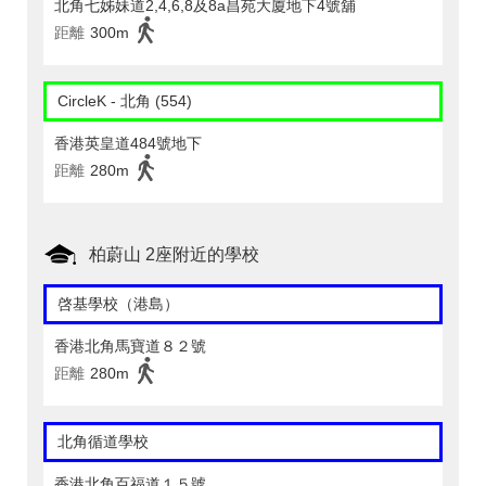
北角七姊妹道2,4,6,8及8a昌苑大廈地下4號舖
距離
300m
CircleK - 北角 (554)
香港英皇道484號地下
距離
280m
柏蔚山 2座附近的學校
啓基學校（港島）
香港北角馬寶道８２號
距離
280m
北角循道學校
香港北角百福道１５號