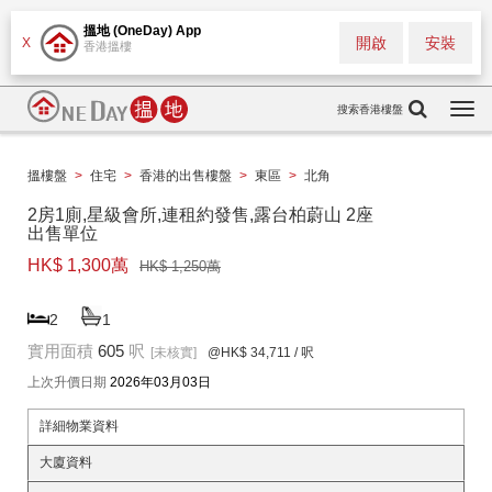
搵地 (OneDay) App
開啟
安裝
X
香港搵樓
搜索香港樓盤
Togg
navi
搵樓盤
>
住宅
>
香港的出售樓盤
>
東區
>
北角
2房1廁,星級會所,連租約發售,露台柏蔚山 2座
出售單位
HK$ 1,300萬
HK$ 1,250萬
2
1
實用面積
605
呎
[未核實]
@HK$ 34,711
/ 呎
上次升價日期
2026年03月03日
詳細物業資料
大廈資料