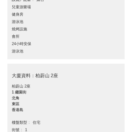
兒童游樂場
健身房
游泳池
燒烤設施
會所
24小時安保
游泳池
大廈資料：柏蔚山 2座
柏蔚山 2座
1 繼園街
北角
東區
香港島
樓盤類型
住宅
街號
1