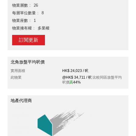
物業層數
26
每層單位數量
8
物業座數
1
物業擁有權
多業權
訂閱更新
北角放盤平均呎價
實用面積
HK$ 24,023 / 呎
此物業
@HK$ 34,711 / 呎
比較同區放盤平均
呎價
高
44%
地產代理商