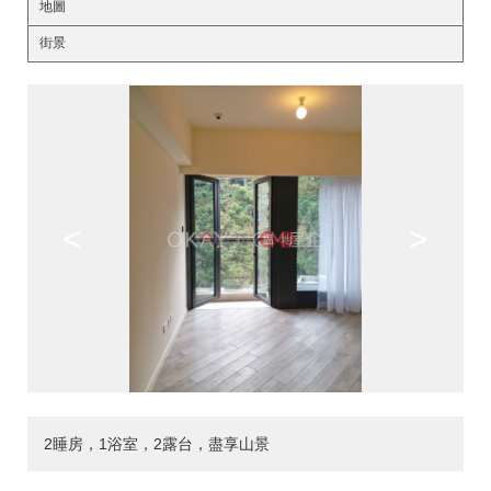
地圖
街景
<
>
2睡房，1浴室，2露台，盡享山景