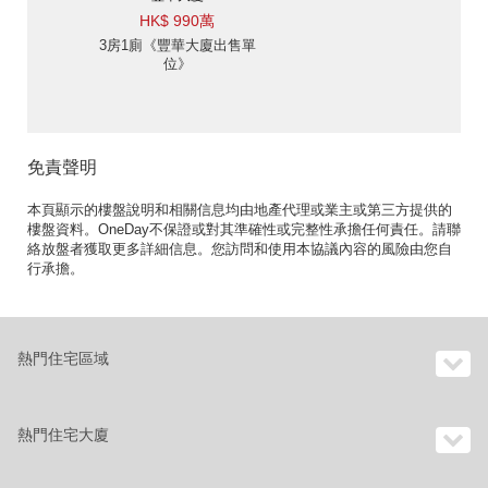
HK$ 990萬
3房1廁《豐華大廈出售單
位》
免責聲明
本頁顯示的樓盤說明和相關信息均由地產代理或業主或第三方提供的
樓盤資料。OneDay不保證或對其準確性或完整性承擔任何責任。請聯
絡放盤者獲取更多詳細信息。您訪問和使用本協議內容的風險由您自
行承擔。
熱門住宅區域
熱門住宅大廈