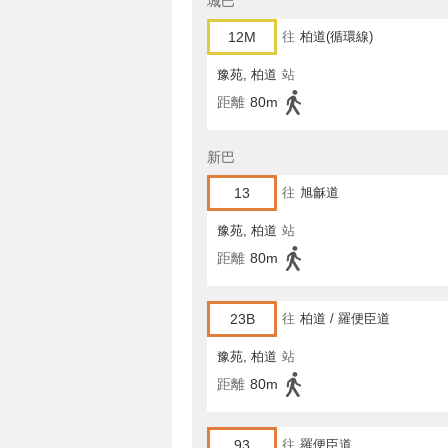
城巴
12M
往
柏道(循環線)
豫苑, 柏道
站
距離
80m
新巴
13
往
旭龢道
豫苑, 柏道
站
距離
80m
23B
往
柏道 / 羅便臣道
豫苑, 柏道
站
距離
80m
93
往
羅便臣道