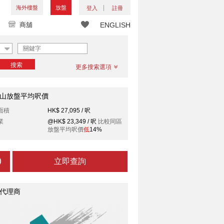
海外樓盤
放盤
登入
註冊
商舖
ENGLISH
搜索
更多搜索選項
山放盤平均呎價
面積
HK$ 27,095 / 呎
業
@HK$ 23,349 / 呎
比較同區
放盤平均呎價
低
14%
立即查詢
代理商