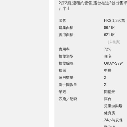
2房2廁,連租約發售,露台柏道2號出售
西半山
出售
HK$ 1,380萬
建築面積
867 呎
實用面積
621 呎
[未核實]
實用率
72%
樓盤類型
住宅
樓盤編號
OKAY-S794
樓層
中層
睡房數量
2
洗手間數量
2
景觀
開揚景
設施／配套
露台
兒童游樂場
健身房
24小時安保