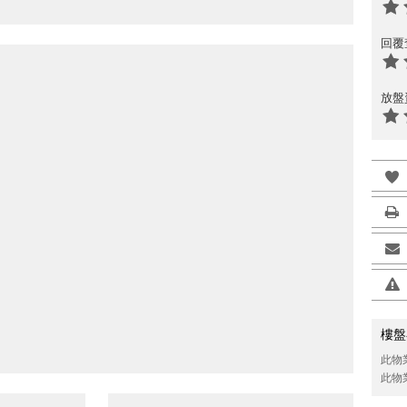
回覆
放盤
樓盤
此物
此物