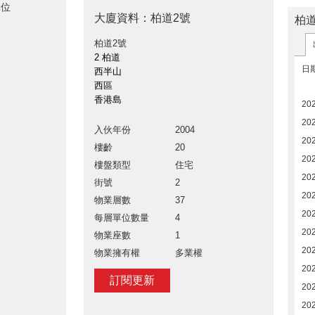
單位
大廈資料：柏道2號
柏
柏道2號
2 柏道
日
西半山
西區
香港島
20
20
入伙年份
2004
20
樓齡
20
20
樓盤類型
住宅
202
街號
2
20
物業層數
37
20
每層單位數量
4
20
物業座數
1
20
物業擁有權
多業權
20
訂閱更新
20
20