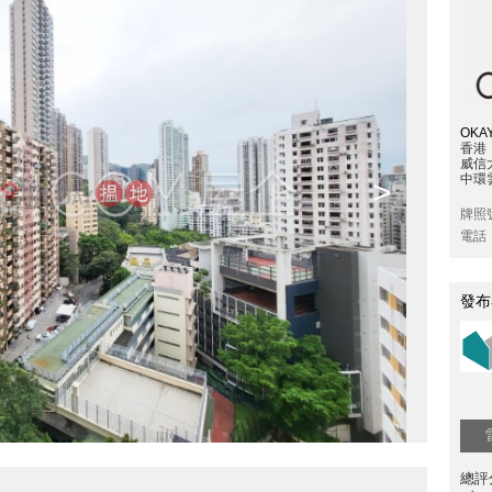
OKAY
香港
威信
中環雲
>
牌照
電話
發布
總評