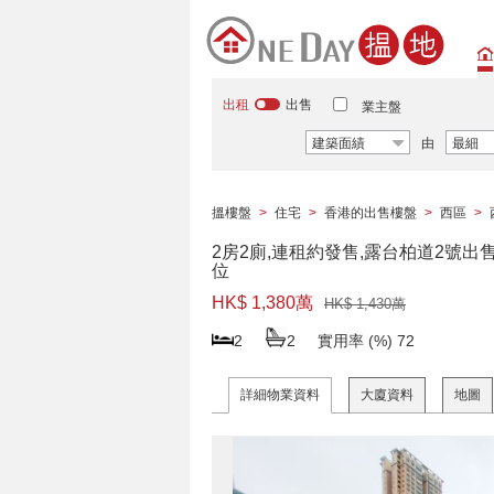
出租
出售
業主盤
建築面績
由
最細
搵樓盤
>
住宅
>
香港的出售樓盤
>
西區
>
2房2廁,連租約發售,露台柏道2號出
位
HK$ 1,380萬
HK$ 1,430萬
2
2
實用率 (%)
72
詳細物業資料
大廈資料
地圖