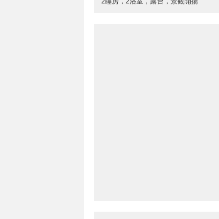
2睡房，2浴室，露台，景觀開揚