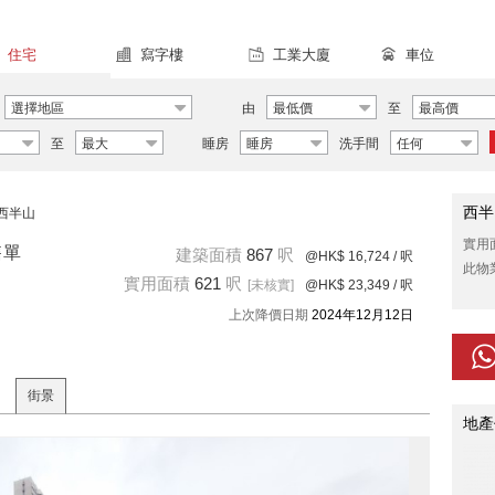
住宅
寫字樓
工業大廈
車位
選擇地區
由
最低價
至
最高價
至
最大
睡房
睡房
洗手間
任何
西半
西半山
實用
售單
建築面積
867
呎
@HK$ 16,724
/ 呎
此物
實用面積
621
呎
[未核實]
@HK$ 23,349
/ 呎
上次降價日期
2024年12月12日
街景
地產