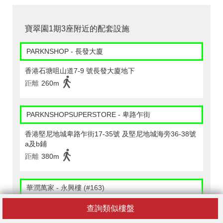
寶翠園1期3座附近的配套設施
PARKNSHOP - 長發大廈
香港石塘咀山道7-9 號長發大廈地下
距離
260m
PARKNSHOPSUPERSTORE - 卑路乍街
香港堅尼地城卑路乍街17-35號 及堅尼地城海旁36-38號
a及b鋪
距離
380m
華潤萬家 - 永興樓 (#163)
香港皇后大道西476-482號 永興樓地下b舖
查詢類似樓盤
距離
220m