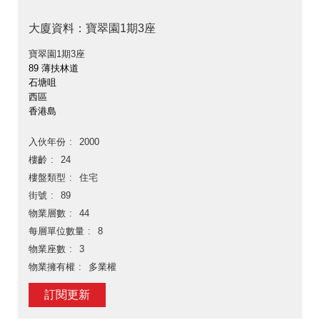
大廈資料：寶翠園1期3座
寶翠園1期3座
89 薄扶林道
石塘咀
西區
香港島
入伙年份
2000
樓齡
24
樓盤類型
住宅
街號
89
物業層數
44
每層單位數量
8
物業座數
3
物業擁有權
多業權
訂閱更新