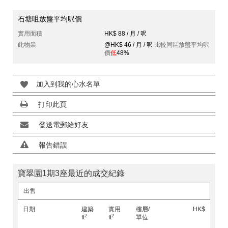
石塘咀放盤平均呎價
實用面積
HK$ 88 / 月 / 呎
此物業
@HK$ 46 / 月 / 呎
比較同區放盤平均呎
價
低
48%
加入到我的心水名單
打印此頁
發送電郵給好友
報告錯誤
寶翠園1期3座最近的成交紀錄
出售
日期
建築
實用
樓層/
HK$
2
2
ft
ft
單位