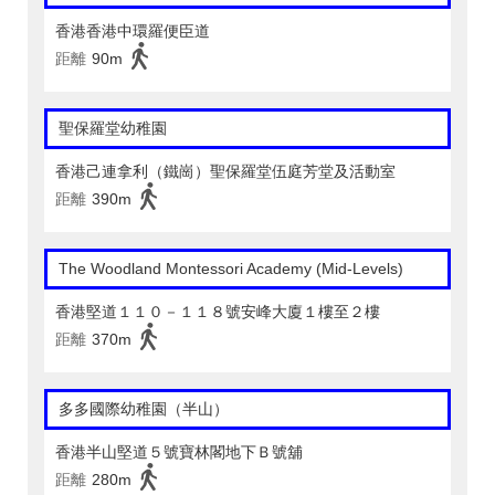
香港香港中環羅便臣道
距離
90m
聖保羅堂幼稚園
香港己連拿利（鐵崗）聖保羅堂伍庭芳堂及活動室
距離
390m
The Woodland Montessori Academy (Mid-Levels)
香港堅道１１０－１１８號安峰大廈１樓至２樓
距離
370m
多多國際幼稚園（半山）
香港半山堅道５號寶林閣地下Ｂ號舖
距離
280m