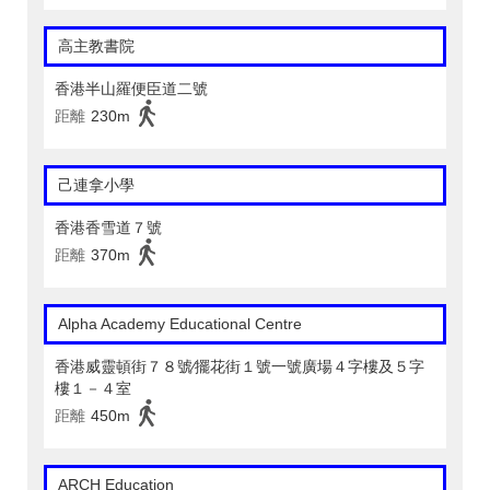
高主教書院
香港半山羅便臣道二號
距離
230m
己連拿小學
香港香雪道７號
距離
370m
Alpha Academy Educational Centre
香港威靈頓街７８號∕擺花街１號一號廣場４字樓及５字
樓１－４室
距離
450m
ARCH Education