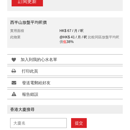
訂閱更新
西半山放盤平均呎價
實用面積
HK$ 67 / 月 / 呎
此物業
@HK$ 41 / 月 / 呎
比較同區放盤平均呎
價
低
38%
加入到我的心水名單
打印此頁
發送電郵給好友
報告錯誤
香港大廈搜尋
提交