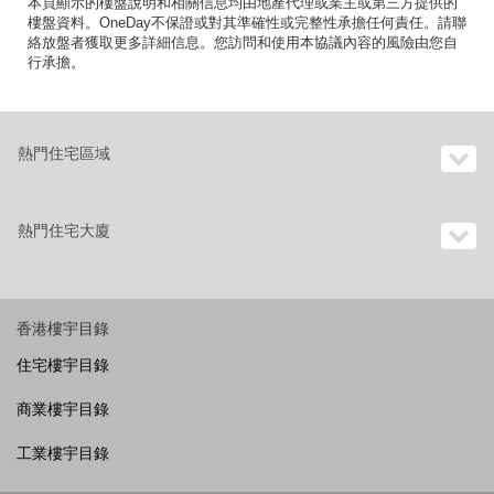
本頁顯示的樓盤說明和相關信息均由地產代理或業主或第三方提供的
樓盤資料。OneDay不保證或對其準確性或完整性承擔任何責任。請聯
絡放盤者獲取更多詳細信息。您訪問和使用本協議內容的風險由您自
行承擔。
熱門住宅區域
熱門住宅大廈
香港樓宇目錄
住宅樓宇目錄
商業樓宇目錄
工業樓宇目錄