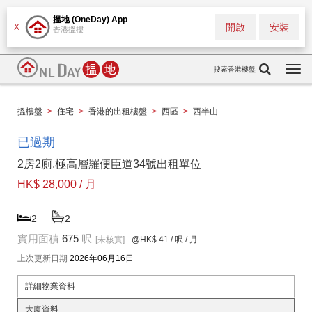
搵地 (OneDay) App
開啟
安裝
X
香港搵樓
搜索香港樓盤
Togg
navi
搵樓盤
>
住宅
>
香港的出租樓盤
>
西區
>
西半山
已過期
2房2廁,極高層羅便臣道34號出租單位
HK$ 28,000 / 月
2
2
實用面積
675
呎
[未核實]
@HK$ 41
/ 呎 / 月
上次更新日期
2026年06月16日
詳細物業資料
大廈資料