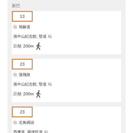
新巴
13
往
旭龢道
孫中山紀念館, 堅道
站
距離
200m
23
往
蒲飛路
孫中山紀念館, 堅道
站
距離
200m
23
往
北角碼頭
西摩道, 羅便臣道
站