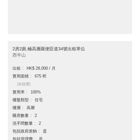
2房2廁,極高層羅便臣道34號出租單位
西半山
出租
HK$ 28,000 / 月
實用面積
675 呎
[未核實]
實用率
100%
樓盤類型
住宅
樓層
高層
睡房數量
2
洗手間數量
2
包括政府差餉
是
包括管理費
是