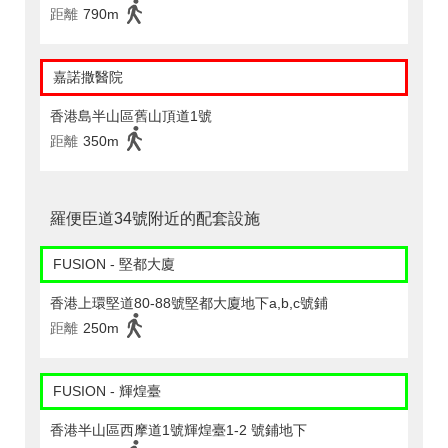
距離
790m
嘉諾撒醫院
香港島半山區舊山頂道1號
距離
350m
羅便臣道34號附近的配套設施
FUSION - 堅都大廈
香港上環堅道80-88號堅都大廈地下a,b,c號鋪
距離
250m
FUSION - 輝煌臺
香港半山區西摩道1號輝煌臺1-2 號鋪地下