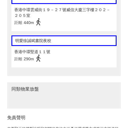
香港中環雲咸街１９－２７號威信大廈三字樓２０２－
２０５室
距離
440m
明愛徐誠斌書院夜校
香港中環堅道１１號
距離
290m
同類物業放盤
免責聲明