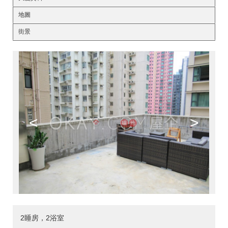
地圖
街景
<
>
2睡房，2浴室