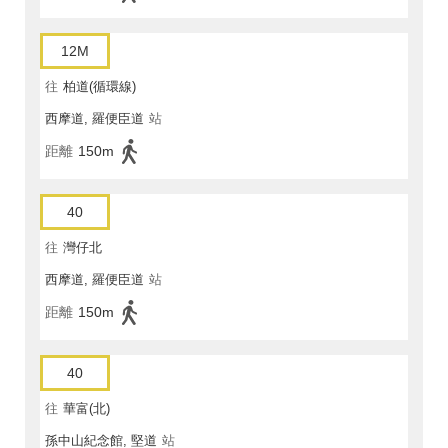
12M
往
柏道(循環線)
西摩道, 羅便臣道
站
距離
150m
40
往
灣仔北
西摩道, 羅便臣道
站
距離
150m
40
往
華富(北)
孫中山紀念館, 堅道
站