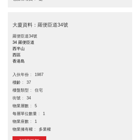
大廈資料：羅便臣道34號
羅便臣道34號
34 羅便臣道
西半山
西區
香港島
入伙年份
1987
樓齡
37
樓盤類型
住宅
街號
34
物業層數
5
每層單位數量
1
物業座數
1
物業擁有權
多業權