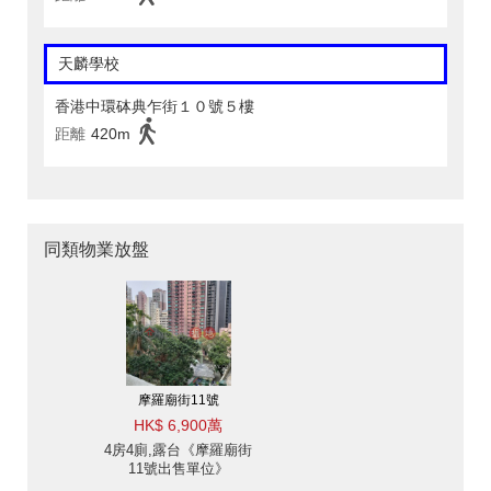
天麟學校
香港中環砵典乍街１０號５樓
距離
420m
同類物業放盤
摩羅廟街11號
HK$ 6,900萬
4房4廁,露台《摩羅廟街
11號出售單位》