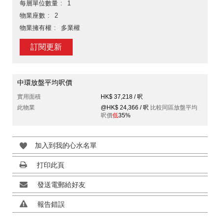
每層單位數量
1
物業座數
2
物業擁有權
多業權
訂閱更新
中環放盤平均呎價
實用面積
HK$ 37,218 / 呎
此物業
@HK$ 24,366 / 呎
比較同區放盤平均
呎價
低
35%
加入到我的心水名單
打印此頁
發送電郵給好友
報告錯誤