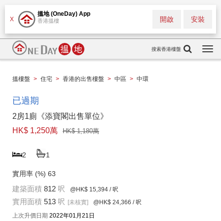
搵地 (OneDay) App
開啟
安裝
X
香港搵樓
搜索香港樓盤
Togg
navi
搵樓盤
>
住宅
>
香港的出售樓盤
>
中區
>
中環
已過期
2房1廁《添寶閣出售單位》
HK$ 1,250萬
HK$ 1,180萬
2
1
實用率 (%)
63
建築面積
812
呎
@HK$ 15,394
/ 呎
實用面積
513
呎
[未核實]
@HK$ 24,366
/ 呎
上次升價日期
2022年01月21日