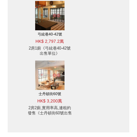
弓絃巷40-42號
HK$ 2,797.2萬
2房1廁《弓絃巷40-42號
出售單位》
士丹頓街60號
HK$ 3,200萬
2房2廁,實用率高,連租約
發售《士丹頓街60號出售
單位》