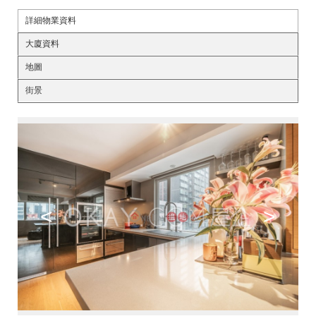
詳細物業資料
大廈資料
地圖
街景
<
>