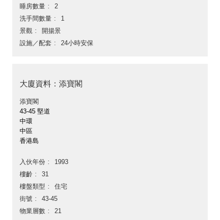
睡房數量
2
洗手間數量
1
景觀
開揚景
設施／配套
24小時安保
大廈資料：添寶閣
添寶閣
43-45 堅道
中環
中區
香港島
入伙年份
1993
樓齡
31
樓盤類型
住宅
街號
43-45
物業層數
21