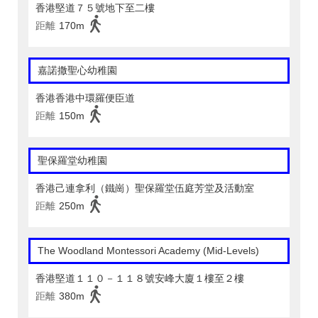
香港堅道７５號地下至二樓
距離
170m
嘉諾撒聖心幼稚園
香港香港中環羅便臣道
距離
150m
聖保羅堂幼稚園
香港己連拿利（鐵崗）聖保羅堂伍庭芳堂及活動室
距離
250m
The Woodland Montessori Academy (Mid-Levels)
香港堅道１１０－１１８號安峰大廈１樓至２樓
距離
380m