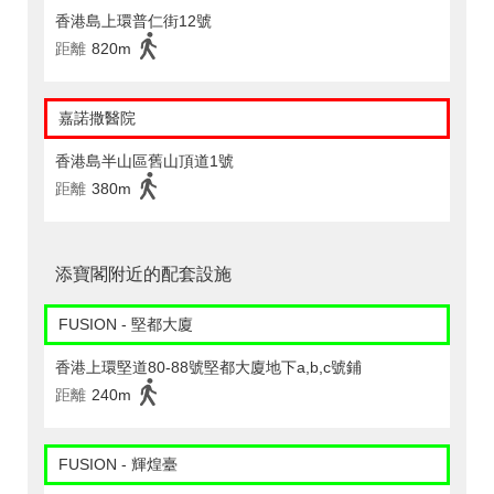
香港島上環普仁街12號
距離
820m
嘉諾撒醫院
香港島半山區舊山頂道1號
距離
380m
添寶閣附近的配套設施
FUSION - 堅都大廈
香港上環堅道80-88號堅都大廈地下a,b,c號鋪
距離
240m
FUSION - 輝煌臺