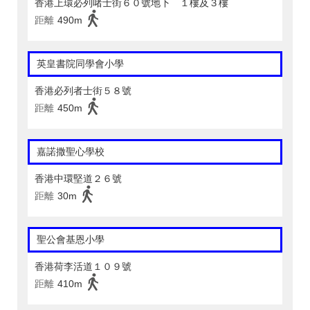
香港上環必列啫士街６０號地下 １樓及３樓
距離
490m
英皇書院同學會小學
香港必列者士街５８號
距離
450m
嘉諾撒聖心學校
香港中環堅道２６號
距離
30m
聖公會基恩小學
香港荷李活道１０９號
距離
410m