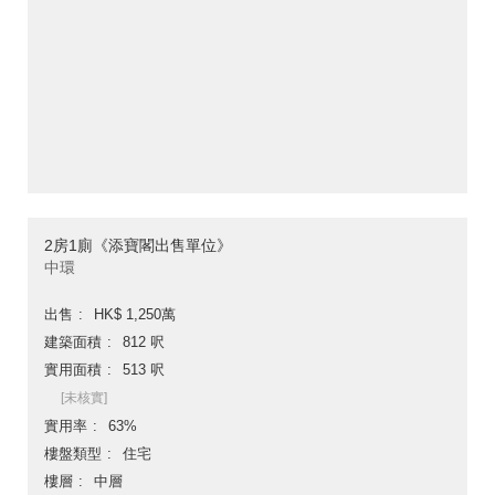
2房1廁《添寶閣出售單位》
中環
出售
HK$ 1,250萬
建築面積
812 呎
實用面積
513 呎
[未核實]
實用率
63%
樓盤類型
住宅
樓層
中層