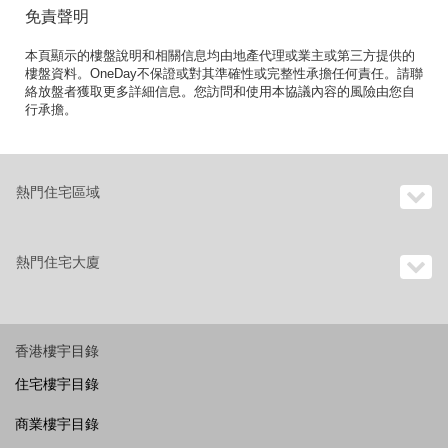
免責聲明
本頁顯示的樓盤說明和相關信息均由地產代理或業主或第三方提供的
樓盤資料。OneDay不保證或對其準確性或完整性承擔任何責任。請聯
絡放盤者獲取更多詳細信息。您訪問和使用本協議內容的風險由您自
行承擔。
熱門住宅區域
熱門住宅大廈
香港樓宇目錄
住宅樓宇目錄
商業樓宇目錄