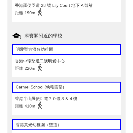
香港羅便臣道 28 號 Lily Court 地下 A 號舖
距離
190m
添寶閣附近的學校
明愛聖方濟各幼稚園
香港中環堅道二號明愛中心
距離
220m
Carmel School (幼稚園部)
香港半山羅便臣道７０號３＆４樓
距離
410m
香港真光幼稚園（堅道）