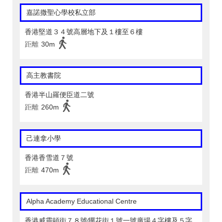
嘉諾撒聖心學校私立部
香港堅道３４號高層地下及１樓至６樓
距離
30m
高主教書院
香港半山羅便臣道二號
距離
260m
己連拿小學
香港香雪道７號
距離
470m
Alpha Academy Educational Centre
香港威靈頓街７８號∕擺花街１號一號廣場４字樓及５字