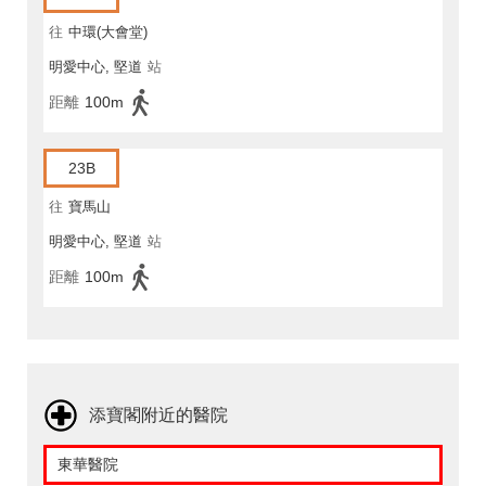
往
中環(大會堂)
明愛中心, 堅道
站
距離
100m
23B
往
寶馬山
明愛中心, 堅道
站
距離
100m
添寶閣附近的醫院
東華醫院