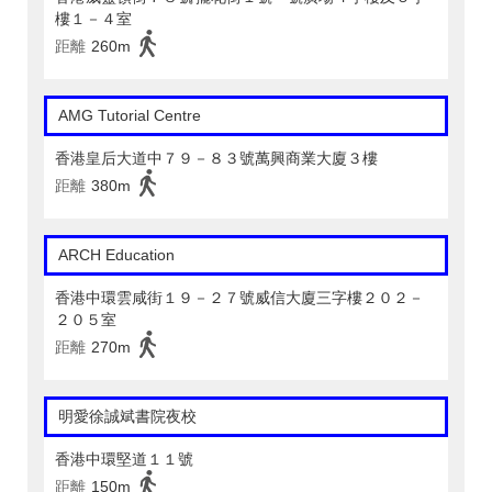
樓１－４室
距離
260m
AMG Tutorial Centre
香港皇后大道中７９－８３號萬興商業大廈３樓
距離
380m
ARCH Education
香港中環雲咸街１９－２７號威信大廈三字樓２０２－
２０５室
距離
270m
明愛徐誠斌書院夜校
香港中環堅道１１號
距離
150m