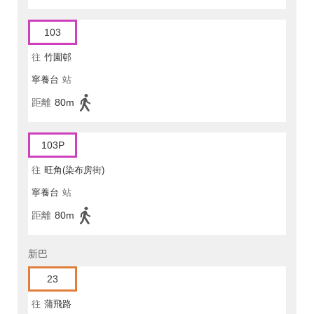
103
往
竹園邨
寧養台
站
距離
80m
103P
往
旺角(染布房街)
寧養台
站
距離
80m
新巴
23
往
蒲飛路