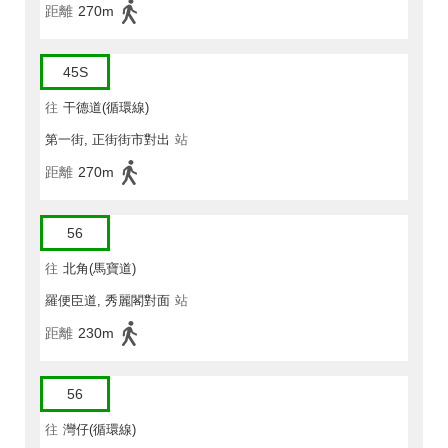
距離
270m
45S
往
干德道(循環線)
第一街, 正街街市對出
站
距離
270m
56
往
北角(馬寶道)
羅便臣道, 秀麗閣對面
站
距離
230m
56
往
灣仔(循環線)