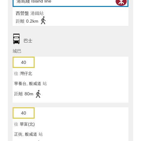
港島綫 Island line
西營盤
港鐵站
距離
0.2km
巴士
城巴
40
往
灣仔北
寧養台, 般咸道
站
距離
80m
40
往
華富(北)
正街, 般咸道
站