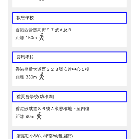
救恩學校
香港西營盤高街９７號Ａ及Ｂ
距離
150m
靈恩學校
香港皇后大道西３２３號安達中心１樓
距離
330m
禮賢會學校(幼稚園)
香港般咸道８６號Ａ來恩樓地下至四樓
距離
90m
聖嘉勒小學(小學部/幼稚園部)