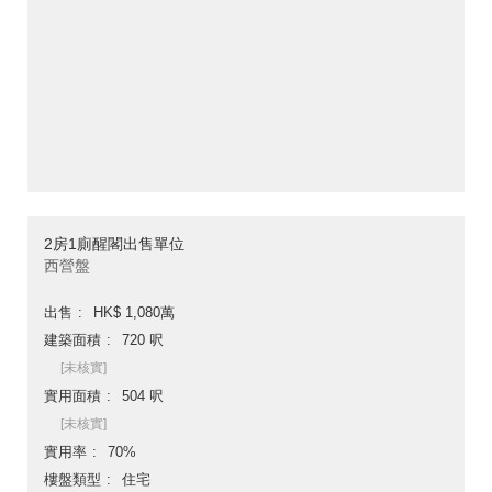
2房1廁醒閣出售單位
西營盤
出售
HK$ 1,080萬
建築面積
720 呎
[未核實]
實用面積
504 呎
[未核實]
實用率
70%
樓盤類型
住宅