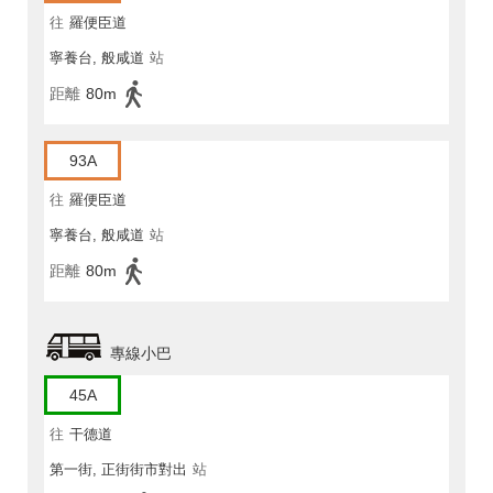
往
羅便臣道
寧養台, 般咸道
站
距離
80m
93A
往
羅便臣道
寧養台, 般咸道
站
距離
80m
專線小巴
45A
往
干德道
第一街, 正街街市對出
站