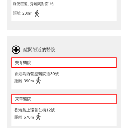
羅便臣道, 秀麗閣對面
站
距離
230m
醒閣附近的醫院
贊育醫院
香港島西營盤醫院道30號
距離
390m
東華醫院
香港島上環普仁街12號
距離
570m