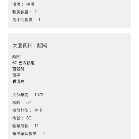
樓層
中層
睡房數量
2
洗手間數量
1
大廈資料：醒閣
醒閣
6C 巴丙頓道
西營盤
西區
香港島
入伙年份
1972
樓齡
52
樓盤類型
住宅
街號
6C
物業層數
11
每層單位數量
2