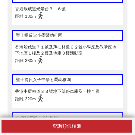
香港般咸道光景台３－６號
距離
130m
聖士提反堂小學暨幼稚園
香港般咸道７１號及薄扶林道６２號小學座及教堂座地
下地庫１樓及２樓及地庫３樓活動室
距離
360m
聖士提反女子中學附屬幼稚園
香港中環柏道３３號地下部份車庫及一樓全層
距離
320m
仁濟醫院郭子樑幼稚園
查詢類似樓盤
香港西營盤高街９號地下上層（南）