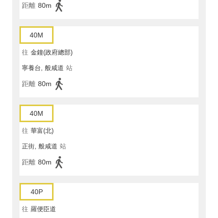
距離
80m
40M
往
金鐘(政府總部)
寧養台, 般咸道
站
距離
80m
40M
往
華富(北)
正街, 般咸道
站
距離
80m
40P
往
羅便臣道