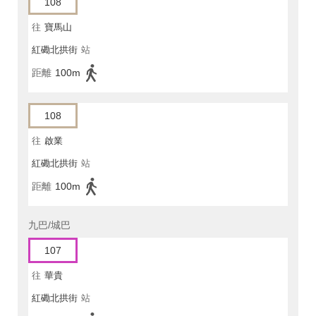
108
往
寶馬山
紅磡北拱街
站
距離
100m
108
往
啟業
紅磡北拱街
站
距離
100m
九巴/城巴
107
往
華貴
紅磡北拱街
站