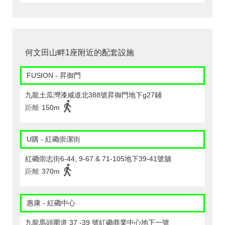
何文田山畔1座附近的配套設施
FUSION - 昇御門
九龍土瓜灣漆咸道北388號昇御門地下g27鋪
距離
150m
U購 - 紅磡崇潔街
紅磡崇志街6-44, 9-67 & 71-105地下39-41號舖
距離
370m
惠康 - 紅磡中心
九龍馬頭圍道 37 -39 號紅磡商業中心地下一號