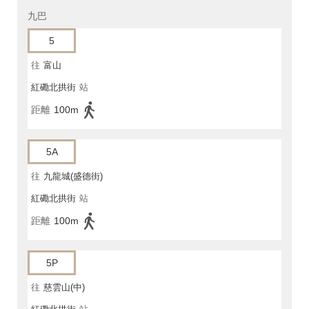
九巴
5
往
富山
紅磡北拱街
站
距離
100m
5A
往
九龍城(盛德街)
紅磡北拱街
站
距離
100m
5P
往
慈雲山(中)