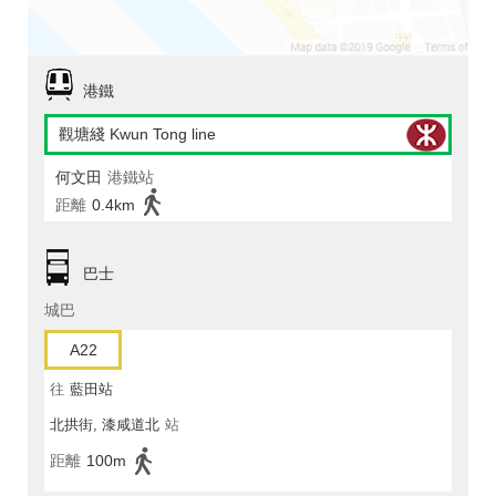
港鐵
觀塘綫 Kwun Tong line
何文田
港鐵站
距離
0.4km
巴士
城巴
A22
往
藍田站
北拱街, 漆咸道北
站
距離
100m