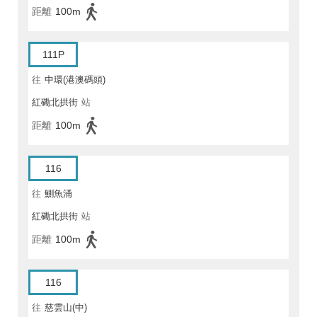
距離
100m
111P
往
中環(港澳碼頭)
紅磡北拱街
站
距離
100m
116
往
鰂魚涌
紅磡北拱街
站
距離
100m
116
往
慈雲山(中)