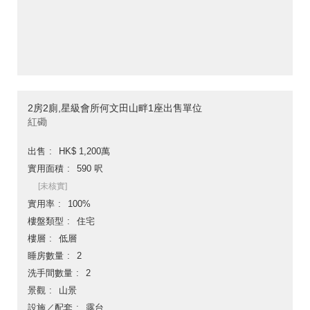
2房2廁,星級會所何文田山畔1座出售單位
紅磡
出售
HK$ 1,200萬
實用面積
590 呎
[未核實]
實用率
100%
樓盤類型
住宅
樓層
低層
睡房數量
2
洗手間數量
2
景觀
山景
設施／配套
露台