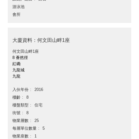
游泳池
會所
大廈資料：何文田山畔1座
何文田山畔1座
8 薈然徑
紅磡
九龍城
九龍
入伙年份
2016
樓齡
8
樓盤類型
住宅
街號
8
物業層數
25
每層單位數量
5
物業座數
1