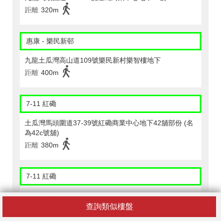
距離
320m
惠康 - 樂民新邨
九龍土瓜灣高山道109號樂民新村樂智樓地下
距離
400m
7-11 紅磡
土瓜灣馬頭圍道37-39號紅磡商業中心地下42舖部份 (名
為42c號舖)
距離
380m
7-11 紅磡
九龍紅磡崇安街 17 號陽光廣場地下 H 號舖
查詢類似樓盤
距離
400m