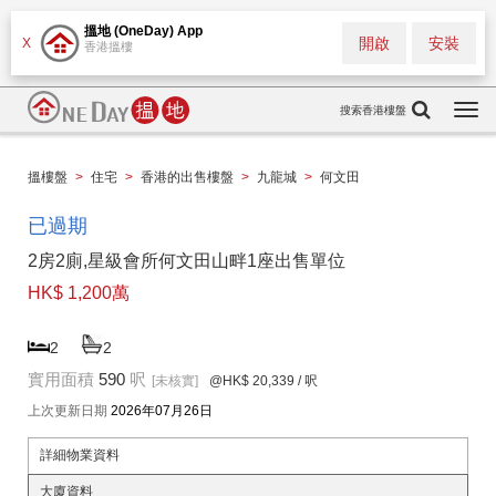
搵地 (OneDay) App
開啟
安裝
X
香港搵樓
搜索香港樓盤
Togg
navi
搵樓盤
>
住宅
>
香港的出售樓盤
>
九龍城
>
何文田
已過期
2房2廁,星級會所何文田山畔1座出售單位
HK$ 1,200萬
2
2
實用面積
590
呎
[未核實]
@HK$ 20,339
/ 呎
上次更新日期
2026年07月26日
詳細物業資料
大廈資料