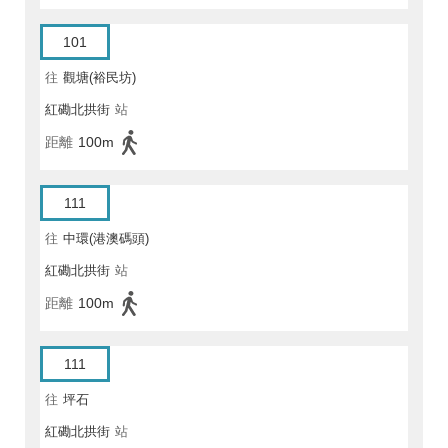
101
往
觀塘(裕民坊)
紅磡北拱街
站
距離
100m
111
往
中環(港澳碼頭)
紅磡北拱街
站
距離
100m
111
往
坪石
紅磡北拱街
站