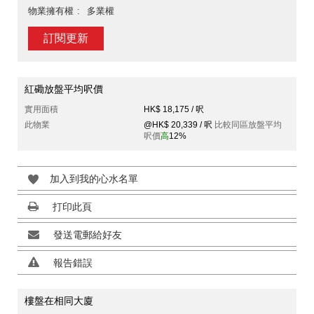
物業擁有權
多業權
訂閱更新
紅磡放盤平均呎價
實用面積
HK$ 18,175 / 呎
此物業
@HK$ 20,339 / 呎
比較同區放盤平均
呎價
高
12%
加入到我的心水名單
打印此頁
發送電郵給好友
報告錯誤
樓盤在相同大廈