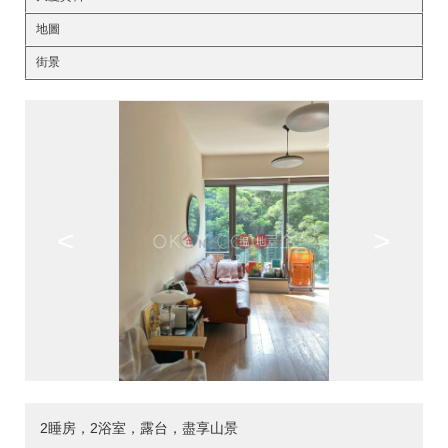
地圖
街景
<
>
2睡房，2浴室，露台，盡享山景