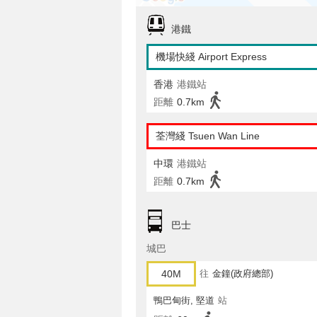
港鐵
機場快綫 Airport Express
香港
港鐵站
距離
0.7km
荃灣綫 Tsuen Wan Line
中環
港鐵站
距離
0.7km
巴士
城巴
40M
往
金鐘(政府總部)
鴨巴甸街, 堅道
站