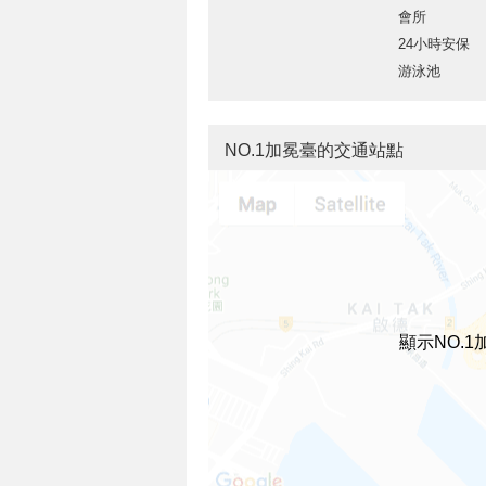
會所
24小時安保
游泳池
NO.1加冕臺的交通站點
顯示NO.