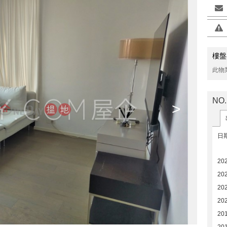
樓盤
此物
NO
>
日
20
20
20
20
20