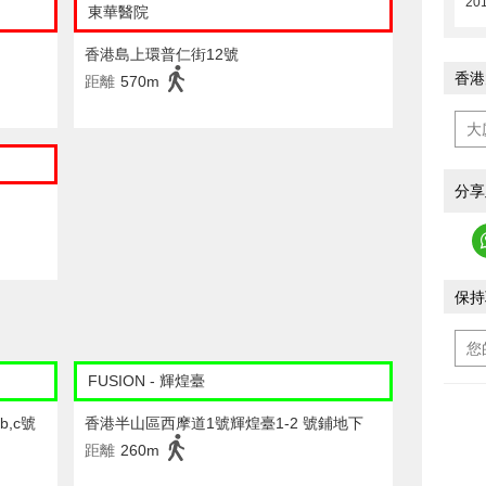
20
東華醫院
香港島上環普仁街12號
香港
距離
570m
分享
保持
FUSION - 輝煌臺
,c號
香港半山區西摩道1號輝煌臺1-2 號鋪地下
距離
260m