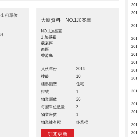
20
20
冕臺出租單位
大廈資料：NO.1加冕臺
20
NO.1加冕臺
 月
1 加冕臺
20
蘇豪區
20
西區
20
香港島
20
入伙年份
2014
20
樓齡
10
20
樓盤類型
住宅
20
街號
1
物業層數
26
20
每層單位數量
3
20
物業座數
1
物業擁有權
多業權
20
20
訂閱更新