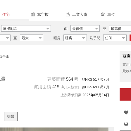
住宅
寫字樓
工業大廈
車位
選擇地區
由
最低價
至
最高價
至
最大
睡房
睡房
洗手間
任何
蘇豪
西半山
實用
此物
冕臺
建築面積
564
呎
@HK$ 51
/ 呎 / 月
實用面積
419
呎
[未核實]
@HK$ 69
/ 呎 / 月
上次降價日期
2025年05月14日
街景