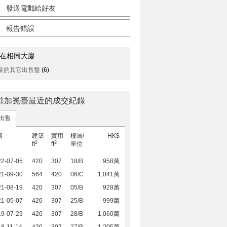
發送電郵給好友
報告錯誤
在相同大廈
業的其它出售盤
(6)
.1加冕臺最近的成交紀錄
出售
期
建築
實用
樓層/
HK$
2
2
ft
ft
單位
22-07-05
420
307
18/B
958萬
21-09-30
564
420
06/C
1,041萬
21-08-19
420
307
05/B
928萬
21-05-07
420
307
25/B
999萬
19-07-29
420
307
28/B
1,060萬