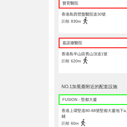
贊育醫院
香港島西營盤醫院道30號
距離
830m
嘉諾撒醫院
香港島半山區舊山頂道1號
距離
620m
NO.1加冕臺附近的配套設施
FUSION - 堅都大廈
香港上環堅道80-88號堅都大廈地下a,b
鋪
距離
60m