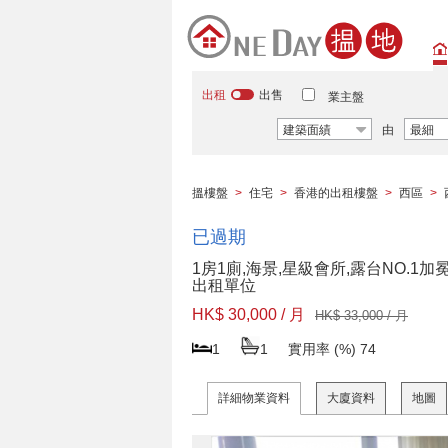
出租
出售
業主盤
建築面績
由
最細
搵樓盤
>
住宅
>
香港的出租樓盤
>
西區
>
已過期
1房1廁,海景,星級會所,露台NO.1加
出租單位
HK$ 30,000 / 月
HK$ 33,000 / 月
1
1
實用率 (%)
74
詳細物業資料
大廈資料
地圖