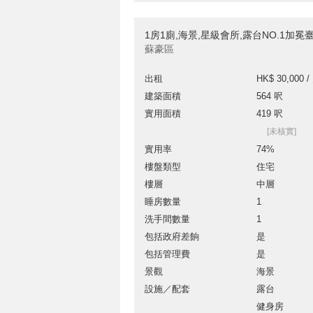
1房1廁,海景,星級會所,露台NO.1加
蘇豪區
出租
HK$ 30,000 /
建築面積
564 呎
實用面積
419 呎
[未核實]
實用率
74%
樓盤類型
住宅
樓層
中層
睡房數量
1
洗手間數量
1
包括政府差餉
是
包括管理費
是
景觀
海景
設施／配套
露台
健身房