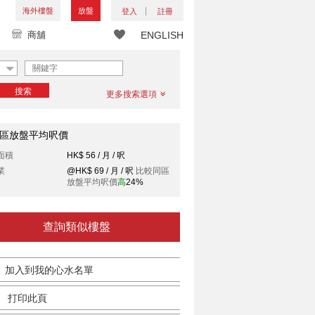
海外樓盤
放盤
登入
註冊
商舖
ENGLISH
搜索
更多搜索選項
區放盤平均呎價
面積
HK$ 56 / 月 / 呎
業
@HK$ 69 / 月 / 呎
比較同區
放盤平均呎價
高
24%
查詢類似樓盤
加入到我的心水名單
打印此頁