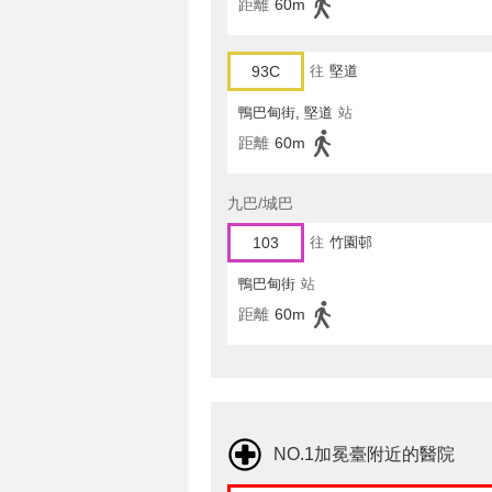
距離
60m
93C
往
堅道
鴨巴甸街, 堅道
站
距離
60m
九巴/城巴
103
往
竹園邨
鴨巴甸街
站
距離
60m
NO.1加冕臺附近的醫院