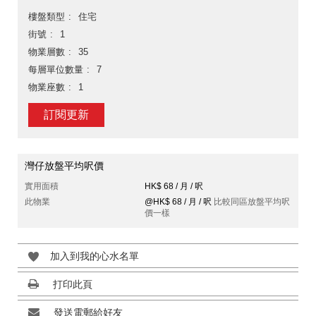
樓盤類型
住宅
街號
1
物業層數
35
每層單位數量
7
物業座數
1
訂閱更新
灣仔放盤平均呎價
實用面積
HK$ 68 / 月 / 呎
此物業
@HK$ 68 / 月 / 呎
比較同區放盤平均呎
價一樣
加入到我的心水名單
打印此頁
發送電郵給好友