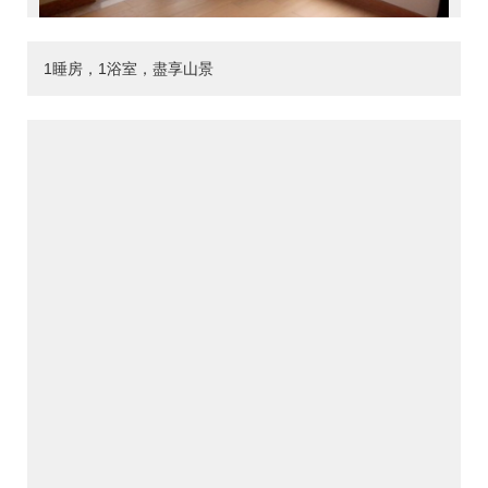
1睡房，1浴室，盡享山景