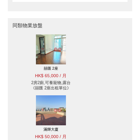
同類物業放盤
囍匯 2座
HK$ 65,000 / 月
2房2廁,可養寵物,露台
《囍匯 2座出租單位》
滿輝大廈
HK$ 50,000 / 月