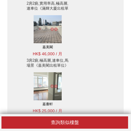
2房2廁,實用率高,極高層,
連車位《滿輝大廈出租單
位》
嘉美閣
HK$ 46,000 / 月
3房2廁,極高層,連車位,馬
場景《嘉美閣出租單位》
嘉薈軒
HK$ 25,000 / 月
1房1廁,極高層,露台《嘉
查詢類似樓盤
薈軒出租單位》