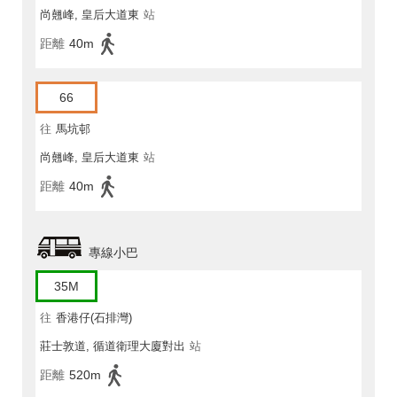
尚翹峰, 皇后大道東
站
距離
40m
66
往
馬坑邨
尚翹峰, 皇后大道東
站
距離
40m
專線小巴
35M
往
香港仔(石排灣)
莊士敦道, 循道衛理大廈對出
站
距離
520m