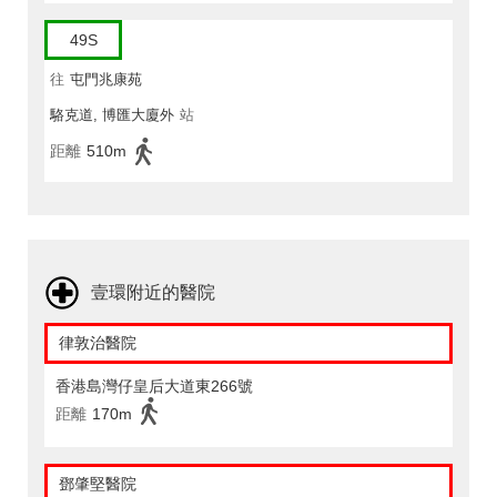
49S
往
屯門兆康苑
駱克道, 博匯大廈外
站
距離
510m
壹環附近的醫院
律敦治醫院
香港島灣仔皇后大道東266號
距離
170m
鄧肇堅醫院