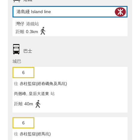
港島綫 Island line
灣仔
港鐵站
距離
0.3km
巴士
城巴
6
往
赤柱監獄(經舂磡角及馬坑)
尚翹峰, 皇后大道東
站
距離
40m
6
往
赤柱監獄(經馬坑)