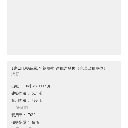
1房1廁,極高層,可養寵物,連租約發售《壹環出租單位》
灣仔
出租
HK$ 28,000 / 月
建築面積
614 呎
實用面積
465 呎
[未核實]
實用率
76%
樓盤類型
住宅