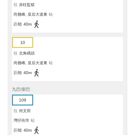
往
赤柱監獄
尚翹峰, 皇后大道東
站
距離
40m
10
往
北角碼頭
尚翹峰, 皇后大道東
站
距離
40m
九巴/新巴
109
往
何文田
灣仔街市
站
距離
40m