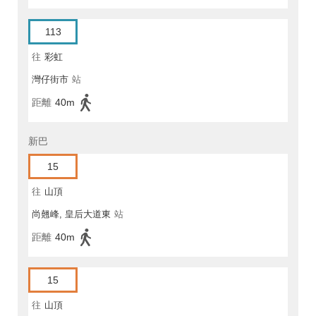
113
往
彩虹
灣仔街市
站
距離
40m
新巴
15
往
山頂
尚翹峰, 皇后大道東
站
距離
40m
15
往
山頂