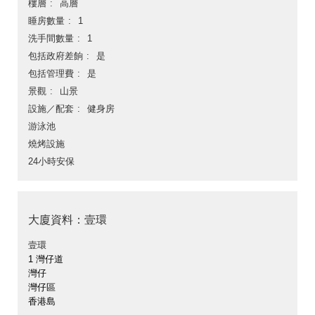
樓層
高層
睡房數量
1
洗手間數量
1
包括政府差餉
是
包括管理費
是
景觀
山景
設施／配套
健身房
游泳池
燒烤設施
24小時安保
大廈資料：壹環
壹環
1 灣仔道
灣仔
灣仔區
香港島