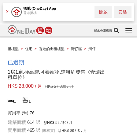
搵地 (OneDay) App
開啟
安裝
X
香港搵樓
搜索香港樓盤
Togg
navi
搵樓盤
>
住宅
>
香港的出租樓盤
>
灣仔區
>
灣仔
已過期
1房1廁,極高層,可養寵物,連租約發售《壹環出
租單位》
HK$ 28,000 / 月
HK$ 27,000 / 月
1
1
實用率 (%)
76
建築面積
614
呎
@HK$ 52
/ 呎 / 月
實用面積
465
呎
[未核實]
@HK$ 68
/ 呎 / 月