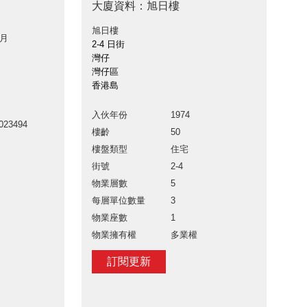
大廈資料：旭日樓
旭日樓
 月
2-4 日街
灣仔
灣仔區
香港島
入伙年份
1974
023494
樓齡
50
樓盤類型
住宅
街號
2-4
物業層數
5
每層單位數量
3
物業座數
1
物業擁有權
多業權
訂閱更新