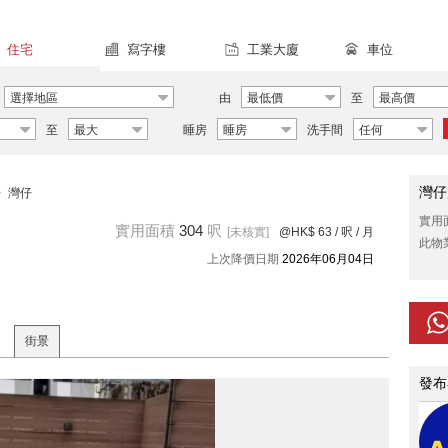
住宅
寫字樓
工業大廈
車位
選擇地區
由
最低價
至
最高價
至
最大
睡房
睡房
洗手間
任何
灣仔
>
灣仔
實用
實用面積
304
呎
[未核實]
@HK$ 63
/ 呎 / 月
此物
上次降價日期
2026年06月04日
街景
發布