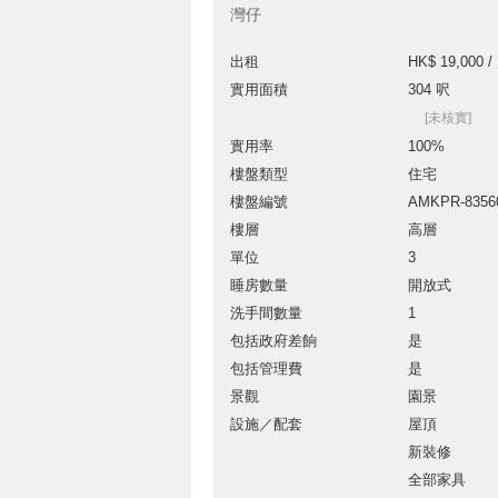
灣仔
出租
HK$ 19,000 /
實用面積
304 呎
[未核實]
實用率
100%
樓盤類型
住宅
樓盤編號
AMKPR-8356
樓層
高層
單位
3
睡房數量
開放式
洗手間數量
1
包括政府差餉
是
包括管理費
是
景觀
園景
設施／配套
屋頂
新裝修
全部家具