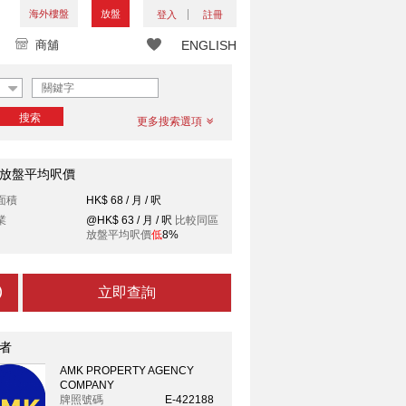
海外樓盤
放盤
登入
註冊
商舖
ENGLISH
搜索
更多搜索選項
放盤平均呎價
面積
HK$ 68 / 月 / 呎
業
@HK$ 63 / 月 / 呎
比較同區
放盤平均呎價
低
8%
立即查詢
者
AMK PROPERTY AGENCY
COMPANY
牌照號碼
E-422188