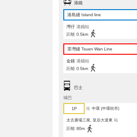
港鐵
港島綫 Island line
灣仔
港鐵站
距離
0.5km
荃灣綫 Tsuen Wan Line
金鐘
港鐵站
距離
0.5km
巴士
城巴
1P
往
中環 (中環街市)
太古廣場三座, 皇后大道東
站
距離
80m