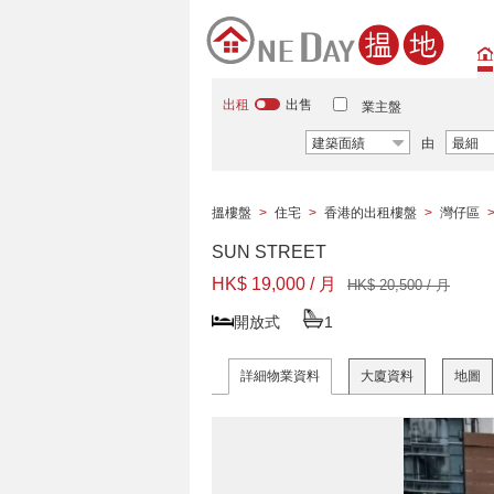
出租
出售
業主盤
建築面績
由
最細
搵樓盤
>
住宅
>
香港的出租樓盤
>
灣仔區
SUN STREET
HK$ 19,000 / 月
HK$ 20,500 / 月
開放式
1
詳細物業資料
大廈資料
地圖