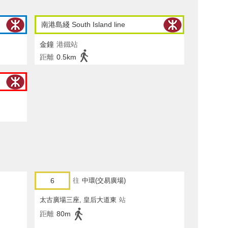
南港島綫 South Island line
金鐘
港鐵站
距離
0.5km
6
往
中環(交易廣場)
太古廣場三座, 皇后大道東
站
距離
80m