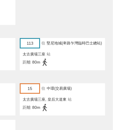
113
往
堅尼地城(卑路乍灣臨時巴士總站)
太古廣場三座
站
距離
80m
15
往
中環(交易廣場)
太古廣場三座, 皇后大道東
站
距離
80m