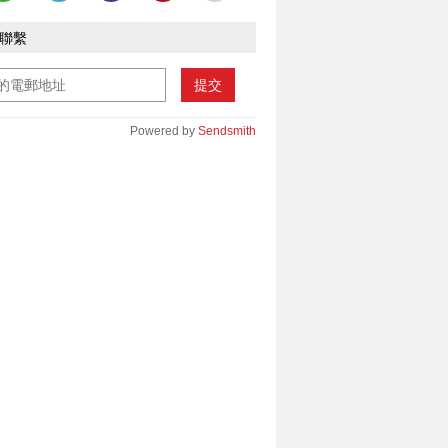
聯繫
提交
Powered by
Sendsmith