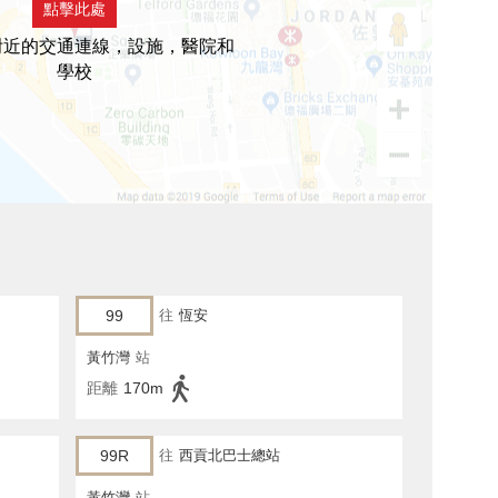
點擊此處
附近的交通連線，設施，醫院和
學校
99
往
恆安
黃竹灣
站
距離
170m
99R
往
西貢北巴士總站
黃竹灣
站