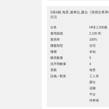
5房4廁,海景,連車位,露台《浪徑出售
西貢
出售
HK$ 2,500萬
實用面積
2,100 呎
實用率
100%
樓盤類型
住宅
樓層
未知
睡房數量
5
洗手間數量
4
景觀
海景
設施／配套
工人房
露台
花園
平台
停車場