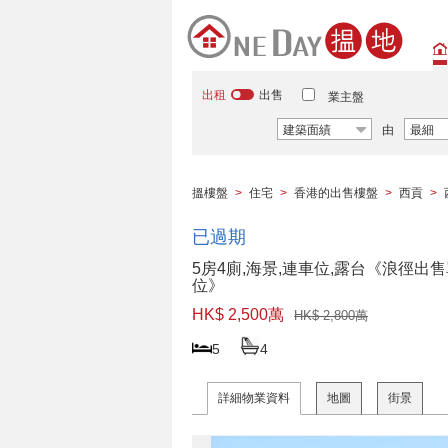
出租
出售
業主盤
建築面績
由
最細
搵樓盤
>
住宅
>
香港的出售樓盤
>
西貢
>
已過期
5房4廁,海景,連車位,露台《浪徑出
位》
HK$ 2,500萬
HK$ 2,800萬
5
4
詳細物業資料
地圖
街景