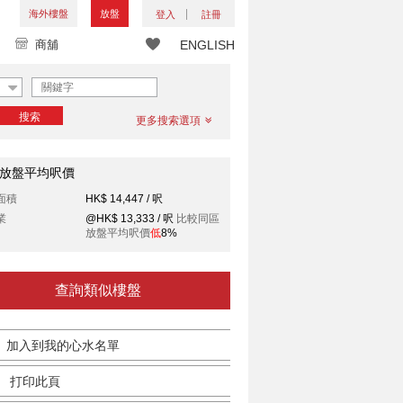
海外樓盤
放盤
登入
註冊
商舖
ENGLISH
搜索
更多搜索選項
放盤平均呎價
面積
HK$ 14,447 / 呎
業
@HK$ 13,333 / 呎
比較同區
放盤平均呎價
低
8%
查詢類似樓盤
加入到我的心水名單
打印此頁