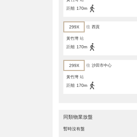
距離
170m
299X
往
西貢
黃竹灣
站
距離
170m
299X
往
沙田市中心
黃竹灣
站
距離
170m
同類物業放盤
暫時沒有盤