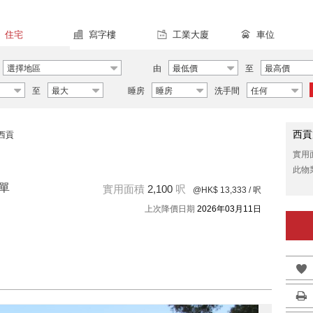
住宅
寫字樓
工業大廈
車位
選擇地區
由
最低價
至
最高價
至
最大
睡房
睡房
洗手間
任何
西貢
西貢
實用
此物
售單
實用面積
2,100
呎
@HK$ 13,333
/ 呎
上次降價日期
2026年03月11日