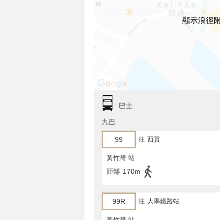
顯示浪徑
巴士
九巴
99
往
西貢
黃竹灣
站
距離
170m
99R
往
大學鐵路站
黃竹灣
站