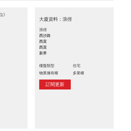
單位》
大廈資料：浪徑
浪徑
西沙路
西貢
西貢
新界
樓盤類型
住宅
物業擁有權
多業權
訂閱更新