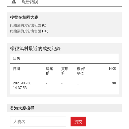
報告錯誤
樓盤在相同大廈
此物業的其它出租盤
(6)
此物業的其它出售盤
(10)
輋徑篤村最近的成交紀錄
出售
日期
建築
實用
樓層/
HK$
2
2
ft
ft
單位
2021-06-30
-
-
1
98
14:37:53
香港大廈搜尋
提交