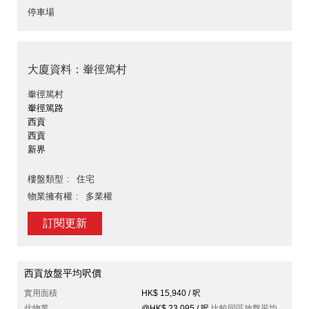
停車場
大廈資料：輋徑篤村
輋徑篤村
輋徑篤路
西貢
西貢
新界
樓盤類型
住宅
物業擁有權
多業權
訂閱更新
西貢放盤平均呎價
實用面積
HK$ 15,940 / 呎
此物業
@HK$ 23,095 / 呎
比較同區放盤平均