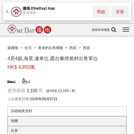
搵地 (OneDay) App
開啟
安裝
X
香港搵樓
搜索香港樓盤
Togg
navi
搵樓盤
>
住宅
>
香港的出售樓盤
>
西貢
>
西貢
4房4廁,海景,連車位,露台輋徑篤村出售單位
HK$ 4,850萬
4
4
實用面積
2,100
呎
@HK$ 23,095
/ 呎
上次更新日期
2026年08月07日
詳細物業資料
地圖
街景