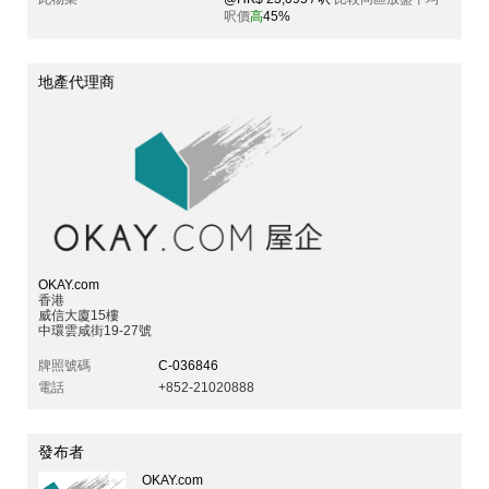
呎價
高
45%
地產代理商
OKAY.com
香港
威信大廈15樓
中環雲咸街19-27號
牌照號碼
C-036846
電話
+852-21020888
發布者
OKAY.com