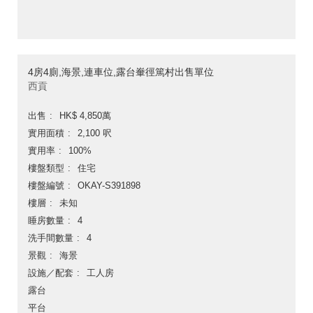
4房4廁,海景,連車位,露台輋徑篤村出售單位
西貢
出售
HK$ 4,850萬
實用面積
2,100 呎
實用率
100%
樓盤類型
住宅
樓盤編號
OKAY-S391898
樓層
未知
睡房數量
4
洗手間數量
4
景觀
海景
設施／配套
工人房
露台
平台