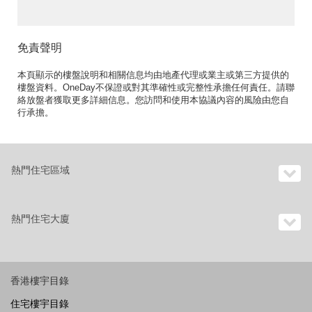
免責聲明
本頁顯示的樓盤說明和相關信息均由地產代理或業主或第三方提供的
樓盤資料。OneDay不保證或對其準確性或完整性承擔任何責任。請聯
絡放盤者獲取更多詳細信息。您訪問和使用本協議內容的風險由您自
行承擔。
熱門住宅區域
熱門住宅大廈
香港樓宇目錄
住宅樓宇目錄