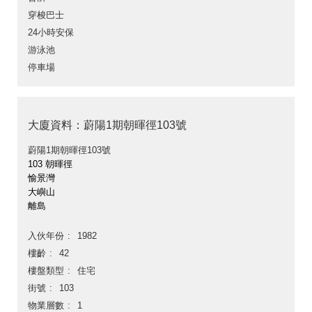
穿梭巴士
24小時安保
游泳池
停車場
大廈資料：蔚陽1期朝暉徑103號
蔚陽1期朝暉徑103號
103 朝暉徑
愉景灣
大嶼山
離島
入伙年份
1982
樓齡
42
樓盤類型
住宅
街號
103
物業層數
1