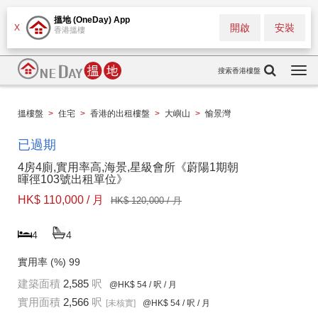
搵地 (OneDay) App
開啟
安裝
X
香港搵樓
搜索香港樓盤
Togg
navi
搵樓盤
>
住宅
>
香港的出租樓盤
>
大嶼山
>
愉景灣
已過期
4房4廁,實用率高,海景,星級會所《蔚陽1期朝
暉徑103號出租單位》
HK$ 110,000 / 月
HK$ 120,000 / 月
4
4
實用率 (%)
99
建築面積
2,585
呎
@HK$ 54
/ 呎 / 月
實用面積
2,566
呎
[未核實]
@HK$ 54
/ 呎 / 月