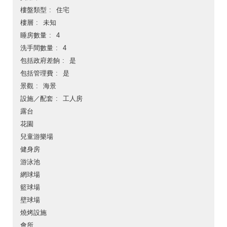
樓盤類型
住宅
樓層
未知
睡房數量
4
洗手間數量
4
包括政府差餉
是
包括管理費
是
景觀
海景
設施／配套
工人房
露台
花園
兒童游樂場
健身房
游泳池
網球場
籃球場
壁球場
燒烤設施
會所