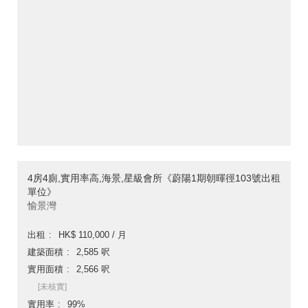
4房4廁,實用率高,海景,星級會所《蔚陽1期朝暉徑103號出租
單位》
愉景灣
出租
HK$ 110,000 / 月
建築面積
2,585 呎
實用面積
2,566 呎
[未核實]
實用率
99%