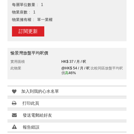
每層單位數量
1
物業座數
1
物業擁有權
單一業權
訂閱更新
愉景灣放盤平均呎價
實用面積
HK$ 37 / 月 / 呎
此物業
@HK$ 54 / 月 / 呎
比較同區放盤平均呎
價
高
46%
加入到我的心水名單
打印此頁
發送電郵給好友
報告錯誤