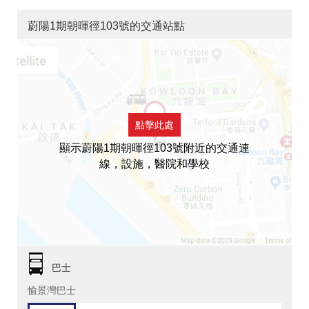
蔚陽1期朝暉徑103號的交通站點
點擊此處
顯示蔚陽1期朝暉徑103號附近的交通連
線，設施，醫院和學校
巴士
愉景灣巴士