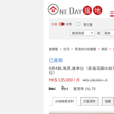
出租
出售
業主盤
建築面績
由
最細
搵樓盤
>
住宅
>
香港的出租樓盤
>
南區
>
已過期
6房4廁,海景,連車位《喜蓮花園出租
位》
HK$ 135,000 / 月
HK$ 138,000 / 月
6
4
實用率 (%)
75
詳細物業資料
大廈資料
地圖