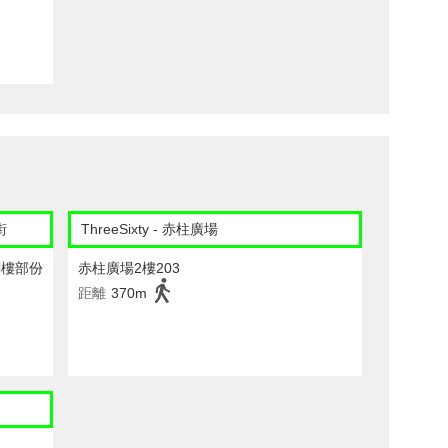
街
ThreeSixty - 赤柱廣場
閣樓部份
赤柱廣場2樓203
距離
370m