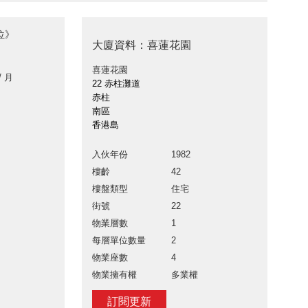
位》
大廈資料：喜蓮花園
喜蓮花園
/ 月
22 赤柱灘道
赤柱
南區
香港島
入伙年份
1982
樓齡
42
樓盤類型
住宅
街號
22
物業層數
1
每層單位數量
2
物業座數
4
物業擁有權
多業權
訂閱更新