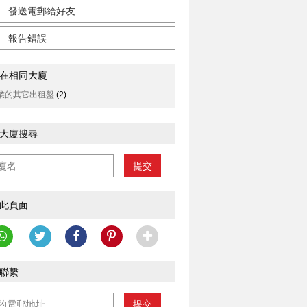
發送電郵給好友
報告錯誤
在相同大廈
業的其它出租盤
(2)
大廈搜尋
提交
此頁面
聯繫
提交