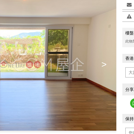
樓盤
此物
香港
>
分享
保持