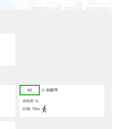
40
往
銅鑼灣
赤柱村
站
距離
70m