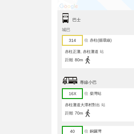
巴士
城巴
314
往
赤柱(循環線)
赤柱正灘, 赤柱灘道
站
距離
80m
專線小巴
16X
往
柴灣站
赤柱灘道大潭村對出
站
距離
70m
40
往
銅鑼灣