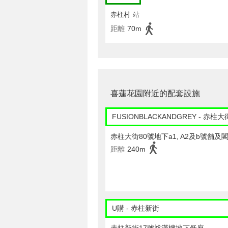
赤柱村
站
距離
70m
喜蓮花園附近的配套設施
FUSIONBLACKANDGREY - 赤柱大
赤柱大街80號地下a1, A2及b號舗及
距離
240m
U購 - 赤柱新街