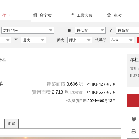
住宅
寫字樓
工業大廈
車位
選擇地區
由
最低價
至
最高價
至
最大
睡房
睡房
洗手間
任何
赤柱
赤柱
實用
此物
單
建築面積
3,606
呎
@HK$ 42
/ 呎 / 月
實用面積
2,718
呎
[未核實]
@HK$ 55
/ 呎 / 月
上次降價日期
2024年09月13日
街景