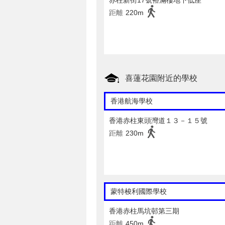
赤柱新街17號裕滿樓地下低座
距離
220m
喜蓮花園附近的學校
香港航海學校
香港赤柱東頭灣道１３－１５號
距離
230m
蒙特梭利國際學校
香港赤柱馬坑邨第三期
距離
450m