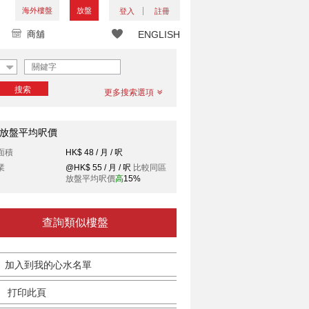
海外樓盤
放盤
登入
註冊
商舖
ENGLISH
搜索
更多搜索選項
放盤平均呎價
面積
HK$ 48 / 月 / 呎
業
@HK$ 55 / 月 / 呎
比較同區
放盤平均呎價
高
15%
查詢類似樓盤
加入到我的心水名單
打印此頁