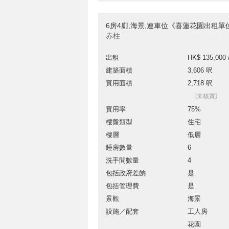
6房4廁,海景,連車位《喜蓮花園出租單
赤柱
出租
HK$ 135,000 
建築面積
3,606 呎
實用面積
2,718 呎
[未核實]
實用率
75%
樓盤類型
住宅
樓層
低層
睡房數量
6
洗手間數量
4
包括政府差餉
是
包括管理費
是
景觀
海景
設施／配套
工人房
花園