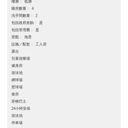
樓層
低層
睡房數量
4
洗手間數量
2
包括政府差餉
是
包括管理費
是
景觀
海景
設施／配套
工人房
露台
兒童游樂場
健身房
游泳池
網球場
壁球場
會所
穿梭巴士
24小時安保
游泳池
停車場