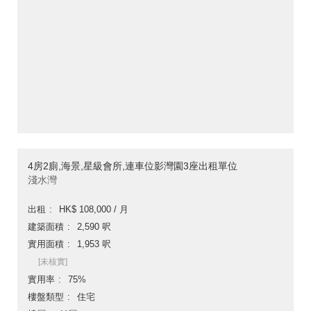
4房2廁,海景,星級會所,連車位影灣園3座出租單位
淺水灣
出租
HK$ 108,000 / 月
建築面積
2,590 呎
實用面積
1,953 呎
[未核實]
實用率
75%
樓盤類型
住宅