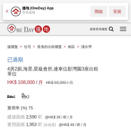
搵地 (OneDay) App
開啟
安裝
X
香港搵樓
搜索香港樓盤
Togg
navi
搵樓盤
>
住宅
>
香港的出租樓盤
>
南區
>
淺水灣
已過期
4房2廁,海景,星級會所,連車位影灣園3座出租
單位
HK$ 108,000 / 月
HK$ 93,000 / 月
4
2
實用率 (%)
75
建築面積
2,590
呎
@HK$ 36
/ 呎 / 月
實用面積
1,953
呎
[未核實]
@HK$ 48
/ 呎 / 月