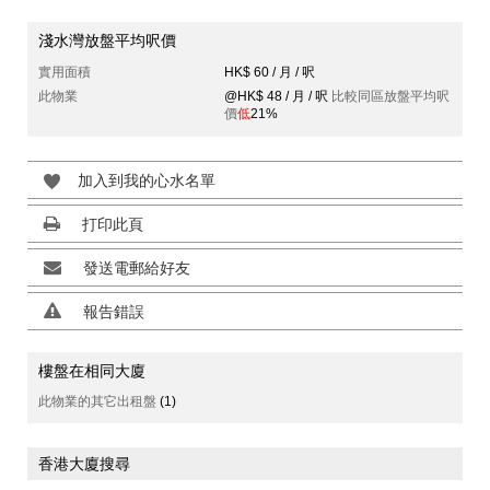
淺水灣放盤平均呎價
實用面積
HK$ 60 / 月 / 呎
此物業
@HK$ 48 / 月 / 呎
比較同區放盤平均呎
價
低
21%
加入到我的心水名單
打印此頁
發送電郵給好友
報告錯誤
樓盤在相同大廈
此物業的其它出租盤
(1)
香港大廈搜尋