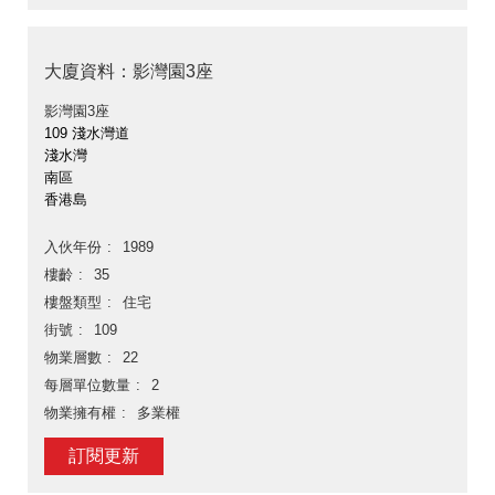
大廈資料：影灣園3座
影灣園3座
109 淺水灣道
淺水灣
南區
香港島
入伙年份
1989
樓齡
35
樓盤類型
住宅
街號
109
物業層數
22
每層單位數量
2
物業擁有權
多業權
訂閱更新