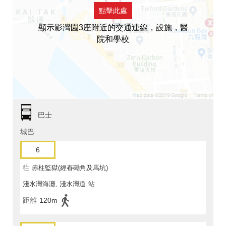
點擊此處
顯示影灣園3座附近的交通連線，設施，醫
院和學校
巴士
城巴
6
往
赤柱監獄(經舂磡角及馬坑)
淺水灣海灘, 淺水灣道
站
距離
120m