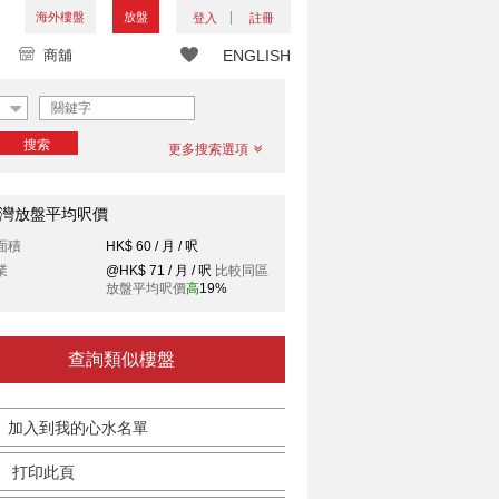
海外樓盤
放盤
登入
註冊
商舖
ENGLISH
搜索
更多搜索選項
灣放盤平均呎價
面積
HK$ 60 / 月 / 呎
業
@HK$ 71 / 月 / 呎
比較同區
放盤平均呎價
高
19%
查詢類似樓盤
加入到我的心水名單
打印此頁