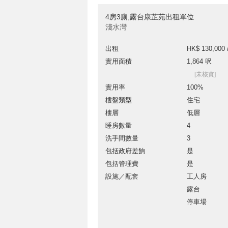
4房3廁,露台康芷苑出租單位
淺水灣
出租
HK$ 130,000 
實用面積
1,864 呎
[未核實]
實用率
100%
樓盤類型
住宅
樓層
低層
睡房數量
4
洗手間數量
3
包括政府差餉
是
包括管理費
是
設施／配套
工人房
露台
停車場