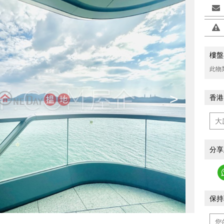
樓盤
此物
>
香港
分享
保持