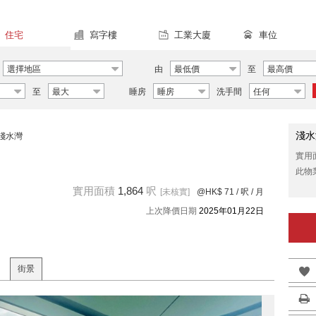
住宅
寫字樓
工業大廈
車位
選擇地區
由
最低價
至
最高價
至
最大
睡房
睡房
洗手間
任何
淺水
淺水灣
實用
此物
實用面積
1,864
呎
[未核實]
@HK$ 71
/ 呎 / 月
上次降價日期
2025年01月22日
街景