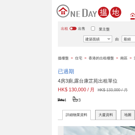
出租
出售
業主盤
建築面績
由
最細
搵樓盤
>
住宅
>
香港的出租樓盤
>
南區
>
已過期
4房3廁,露台康芷苑出租單位
HK$ 130,000 / 月
HK$ 133,000 / 月
4
3
詳細物業資料
大廈資料
地圖