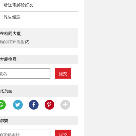
發送電郵給好友
報告錯誤
在相同大廈
業的其它出售盤
(2)
大廈搜尋
提交
此頁面
聯繫
提交