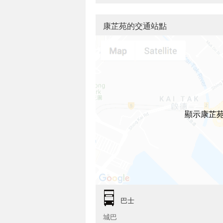
康芷苑的交通站點
顯示康芷
巴士
城巴