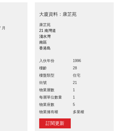
大廈資料：康芷苑
康芷苑
/ 月
21 南灣道
淺水灣
南區
香港島
入伙年份
1996
樓齡
28
樓盤類型
住宅
街號
21
物業層數
1
每層單位數量
1
物業座數
5
物業擁有權
多業權
訂閱更新