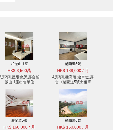
柏傲山 1座
赫蘭道5號
HK$ 3,500萬
HK$ 188,000 / 月
3房2廁,星級會所,露台柏
4房3廁,極高層,連車位,露
傲山 1座出售單位
台《赫蘭道5號出租單
位》
赫蘭道5號
赫蘭道6號
HK$ 160,000 / 月
HK$ 150,000 / 月