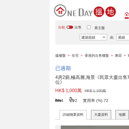
出租
出售
業主盤
建築面績
由
最細
搵樓盤
>
住宅
>
香港的出售樓盤
>
東區
>
已過期
4房2廁,極高層,海景《民眾大廈出售
位》
HK$ 1,000萬
HK$ 1,100萬
4
2
實用率 (%)
72
詳細物業資料
大廈資料
地圖