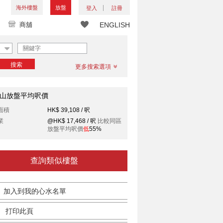
海外樓盤
放盤
登入
註冊
商舖
ENGLISH
搜索
更多搜索選項
山放盤平均呎價
面積
HK$ 39,108 / 呎
業
@HK$ 17,468 / 呎
比較同區
放盤平均呎價
低
55%
查詢類似樓盤
加入到我的心水名單
打印此頁