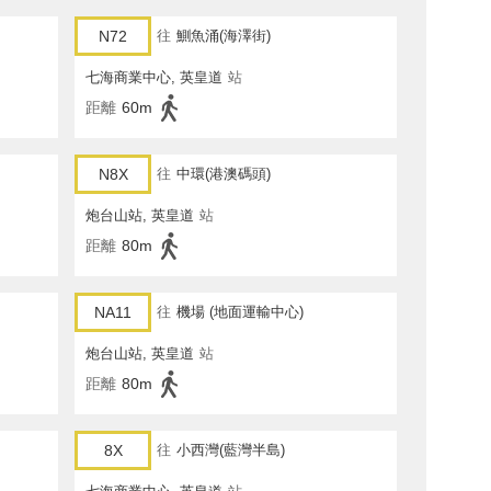
N72
往
鰂魚涌(海澤街)
七海商業中心, 英皇道
站
距離
60m
N8X
往
中環(港澳碼頭)
炮台山站, 英皇道
站
距離
80m
NA11
往
機場 (地面運輸中心)
炮台山站, 英皇道
站
距離
80m
8X
往
小西灣(藍灣半島)