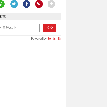
聯繫
提交
Powered by
Sendsmith