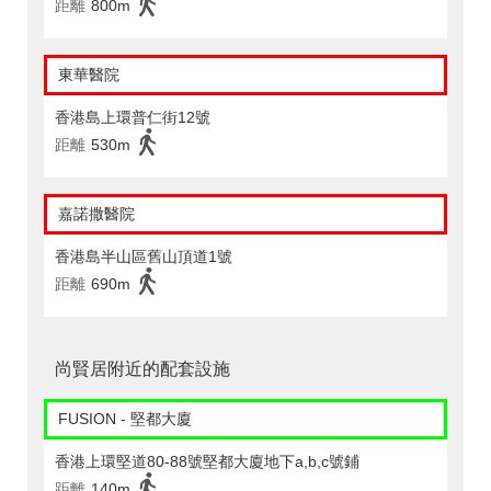
距離
800m
東華醫院
香港島上環普仁街12號
距離
530m
嘉諾撒醫院
香港島半山區舊山頂道1號
距離
690m
尚賢居附近的配套設施
FUSION - 堅都大廈
香港上環堅道80-88號堅都大廈地下a,b,c號鋪
距離
140m