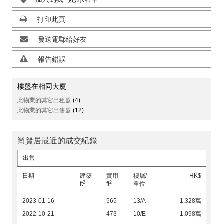
打印此頁
發送電郵給好友
報告錯誤
樓盤在相同大廈
此物業的其它出租盤
(4)
此物業的其它出售盤
(12)
尚賢居最近的成交紀錄
出售
日期
建築
實用
樓層/
HK$
2
2
ft
ft
單位
2023-01-16
-
565
13/A
1,328萬
2022-10-21
-
473
10/E
1,098萬