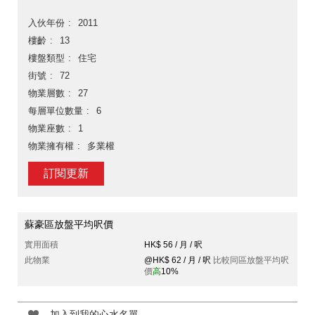
入伙年份
2011
樓齡
13
樓盤類型
住宅
街號
72
物業層數
27
每層單位數量
6
物業座數
1
物業擁有權
多業權
訂閱更新
蘇豪區放盤平均呎價
實用面積
HK$ 56 / 月 / 呎
此物業
@HK$ 62 / 月 / 呎
比較同區放盤平均呎
價
高
10%
加入到我的心水名單