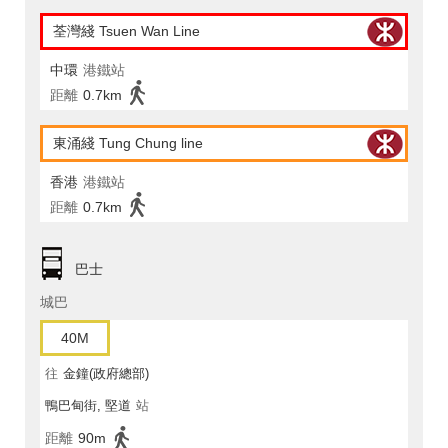
荃灣綫 Tsuen Wan Line
中環
港鐵站
距離
0.7km
東涌綫 Tung Chung line
香港
港鐵站
距離
0.7km
巴士
城巴
40M
往
金鐘(政府總部)
鴨巴甸街, 堅道
站
距離
90m