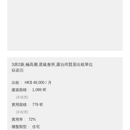
3房2廁,極高層,星級會所,露台尚賢居出租單位
蘇豪區
出租
HK$ 49,000 / 月
建築面積
1,089 呎
[未核實]
實用面積
779 呎
[未核實]
實用率
72%
樓盤類型
住宅