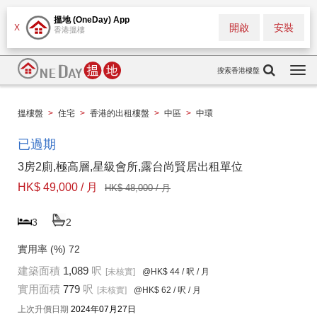
搵地 (OneDay) App
開啟
安裝
X
香港搵樓
搜索香港樓盤
Togg
navi
搵樓盤
>
住宅
>
香港的出租樓盤
>
中區
>
中環
已過期
3房2廁,極高層,星級會所,露台尚賢居出租單位
HK$ 49,000 / 月
HK$ 48,000 / 月
3
2
實用率 (%)
72
建築面積
1,089
呎
[未核實]
@HK$ 44
/ 呎 / 月
實用面積
779
呎
[未核實]
@HK$ 62
/ 呎 / 月
上次升價日期
2024年07月27日