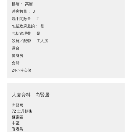
樓層
高層
睡房數量
3
洗手間數量
2
包括政府差餉
是
包括管理費
是
設施／配套
工人房
露台
健身房
會所
24小時安保
大廈資料：尚賢居
尚賢居
72 士丹頓街
蘇豪區
中區
香港島