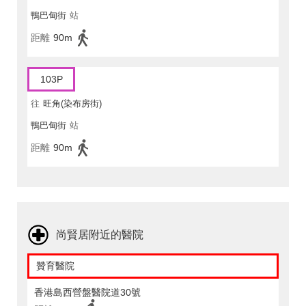
鴨巴甸街
站
距離
90m
103P
往
旺角(染布房街)
鴨巴甸街
站
距離
90m
尚賢居附近的醫院
贊育醫院
香港島西營盤醫院道30號