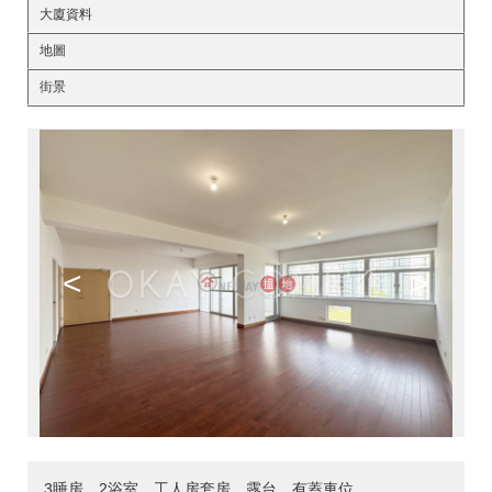
大廈資料
地圖
街景
<
>
3睡房，2浴室，工人房套房，露台，有蓋車位