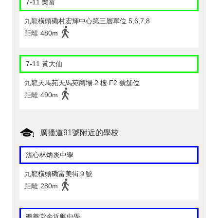
7-11 樂富
九龍橫頭磡村宏輝中心第三層單位 5,6,7,8
距離
480m
7-11 黃大仙
九龍天馬苑天馬苑商場 2 樓 F2 號舖位
距離
490m
廣播道91號附近的學校
潔心林炳炎中學
九龍橫頭磡富美街９號
距離
280m
樂善堂余近卿中學