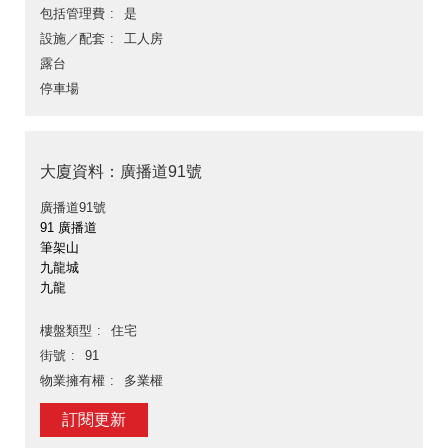
包括管理費
是
設施／配套
工人房
露台
停車場
大廈資料：廣播道91號
廣播道91號
91 廣播道
筆架山
九龍城
九龍
樓盤類型
住宅
街號
91
物業擁有權
多業權
訂閱更新