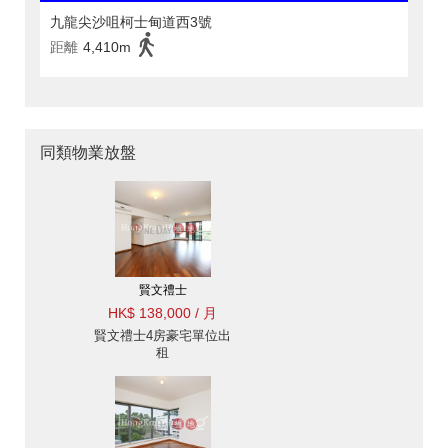
九龍尖沙咀柯士甸道西3號
距離
4,410m
同類物業放盤
賢文禮士
HK$ 138,000 / 月
賢文禮士4房豪宅單位出
租