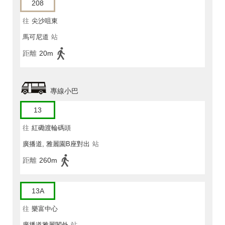
208
往
尖沙咀東
馬可尼道
站
距離
20m
專線小巴
13
往
紅磡渡輪碼頭
廣播道, 雅麗園B座對出
站
距離
260m
13A
往
樂富中心
廣播道雅麗閣外
站