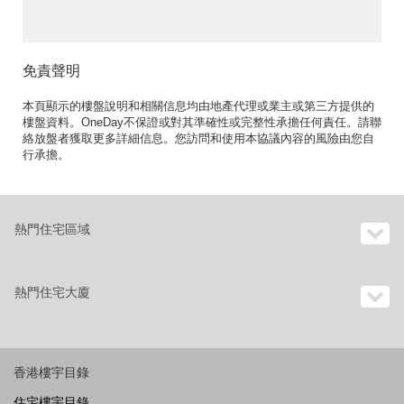
免責聲明
本頁顯示的樓盤說明和相關信息均由地產代理或業主或第三方提供的
樓盤資料。OneDay不保證或對其準確性或完整性承擔任何責任。請聯
絡放盤者獲取更多詳細信息。您訪問和使用本協議內容的風險由您自
行承擔。
熱門住宅區域
熱門住宅大廈
香港樓宇目錄
住宅樓宇目錄