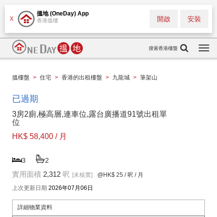
搵地 (OneDay) App
開啟
安裝
X
香港搵樓
搜索香港樓盤
Togg
navi
搵樓盤
>
住宅
>
香港的出租樓盤
>
九龍城
>
筆架山
已過期
3房2廁,極高層,連車位,露台廣播道91號出租單
位
HK$ 58,400 / 月
3
2
實用面積
2,312
呎
[未核實]
@HK$ 25
/ 呎 / 月
上次更新日期
2026年07月06日
詳細物業資料