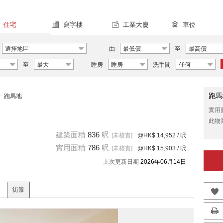
住宅
寫字樓
工業大廈
車位
選擇地區
由
最低價
至
最高價
至
最大
睡房
睡房
洗手間
任何
跑馬
>
跑馬地
實用
此物
建築面積
836
呎
[未核實]
@HK$ 14,952
/ 呎
實用面積
786
呎
[未核實]
@HK$ 15,903
/ 呎
上次更新日期
2026年06月14日
街景