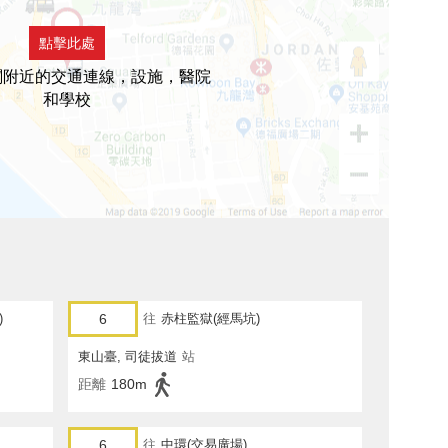
點擊此處
閣附近的交通連線，設施，醫院
和學校
)
6
往
赤柱監獄(經馬坑)
東山臺, 司徒拔道
站
距離
180m
6
往
中環(交易廣場)