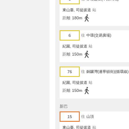
東山臺, 司徒拔道
站
距離
180m
6
往
中環(交易廣場)
紀園, 司徒拔道
站
距離
150m
76
往
銅鑼灣(邊寧頓街)(循環線)
紀園, 司徒拔道
站
距離
150m
新巴
15
往
山頂
東山臺, 司徒拔道
站