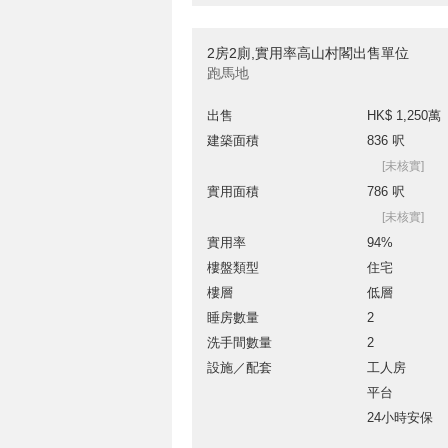
2房2廁,實用率高山村閣出售單位
跑馬地
出售
HK$ 1,250萬
建築面積
836 呎
[未核實]
實用面積
786 呎
[未核實]
實用率
94%
樓盤類型
住宅
樓層
低層
睡房數量
2
洗手間數量
2
設施／配套
工人房
平台
24小時安保