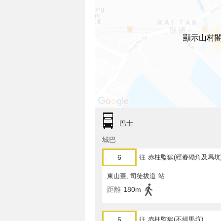
顯示山村
巴士
城巴
6
往
赤柱監獄(經舂磡角及馬坑
東山臺, 司徒拔道
站
距離
180m
6
往
赤柱監獄(不經馬坑)