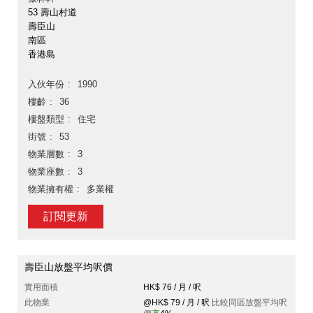
53 壽山村道
壽臣山
南區
香港島
入伙年份
1990
樓齡
36
樓盤類型
住宅
街號
53
物業層數
3
物業座數
3
物業擁有權
多業權
訂閱更新
壽臣山放盤平均呎價
實用面積
HK$ 76 / 月 / 呎
此物業
@HK$ 79 / 月 / 呎
比較同區放盤平均呎