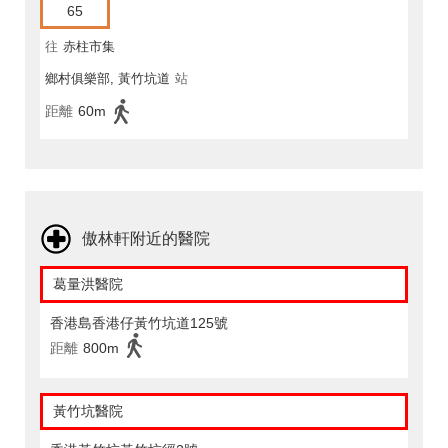
65
往
赤柱市集
鄉村俱樂部, 黃竹坑道
站
距離
60m
傲林軒附近的醫院
葛量洪醫院
香港島香港仔黃竹坑道125號
距離
800m
黃竹坑醫院