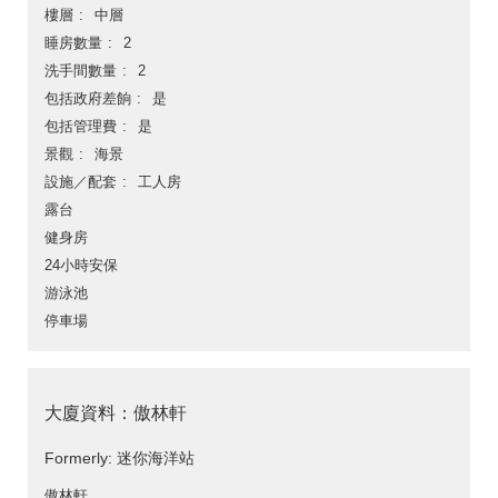
樓層
中層
睡房數量
2
洗手間數量
2
包括政府差餉
是
包括管理費
是
景觀
海景
設施／配套
工人房
露台
健身房
24小時安保
游泳池
停車場
大廈資料：傲林軒
Formerly: 迷你海洋站
傲林軒