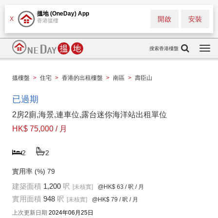
搵地 (OneDay) App
開啟
安裝
X
香港搵樓
搜索香港樓盤
Togg
navi
搵樓盤
>
住宅
>
香港的出租樓盤
>
南區
>
壽臣山
已過期
2房2廁,海景,連車位,露台迷你海洋站出租單位
HK$ 75,000 / 月
2
2
實用率 (%)
79
建築面積
1,200
呎
[未核實]
@HK$ 63
/ 呎 / 月
實用面積
948
呎
[未核實]
@HK$ 79
/ 呎 / 月
上次更新日期
2024年06月25日