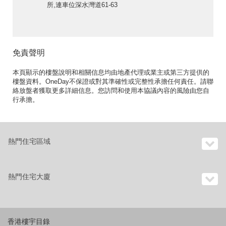
所,連車位深水灣道61-63
號出租單位
免責聲明
本頁顯示的樓盤說明和相關信息均由地產代理或業主或第三方提供的
樓盤資料。OneDay不保證或對其準確性或完整性承擔任何責任。請聯
絡放盤者獲取更多詳細信息。您訪問和使用本協議內容的風險由您自
行承擔。
熱門住宅區域
熱門住宅大廈
香港樓宇目錄