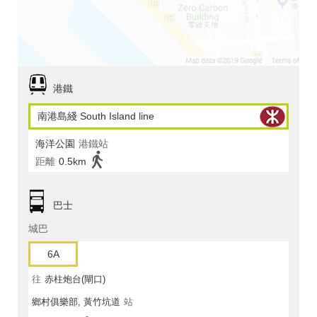
港鐵
南港島綫 South Island line
海洋公園
港鐵站
距離
0.5km
巴士
城巴
6A
往
赤柱炮台(閘口)
鄉村俱樂部, 黃竹坑道
站