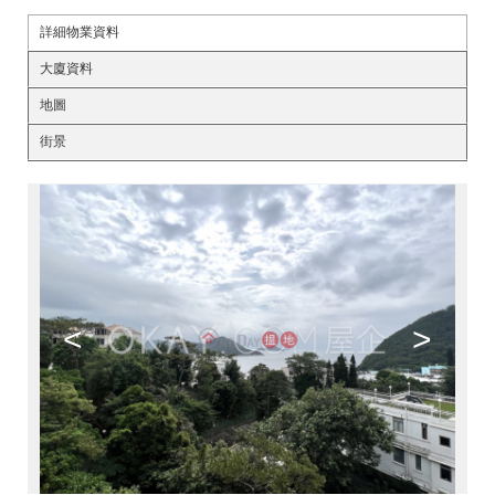
詳細物業資料
大廈資料
地圖
街景
<
>