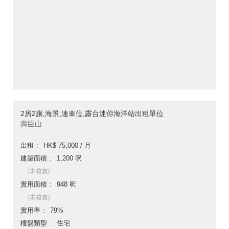
2房2廁,海景,連車位,露台迷你海洋站出租單位
壽臣山
出租
HK$ 75,000 / 月
建築面積
1,200 呎
[未核實]
實用面積
948 呎
[未核實]
實用率
79%
樓盤類型
住宅