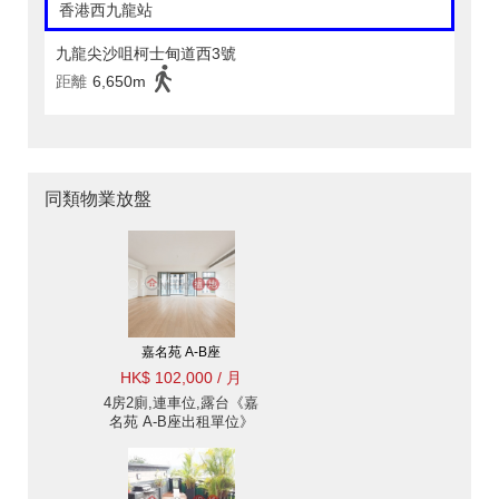
香港西九龍站
九龍尖沙咀柯士甸道西3號
距離
6,650m
同類物業放盤
嘉名苑 A-B座
HK$ 102,000 / 月
4房2廁,連車位,露台《嘉
名苑 A-B座出租單位》