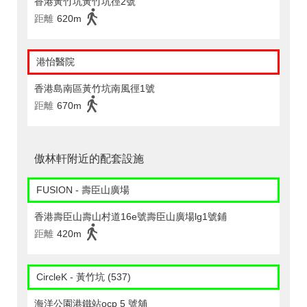
香港黃竹坑黃竹坑徑2號
距離
620m
港怡醫院
香港島南區黃竹坑南風徑1號
距離
670m
傲林軒附近的配套設施
FUSION - 壽臣山廣場
香港壽臣山壽山村道16e號壽臣山廣場lg1號鋪
距離
420m
CircleK - 黃竹坑 (537)
海洋公園港鐵站ocp 5 號舖