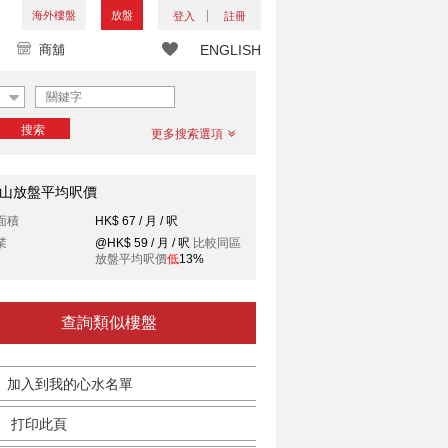
海外樓盤
放盤
登入
註冊
商舖
ENGLISH
搜索
更多搜索選項
山放盤平均呎價
面積
HK$ 67 / 月 / 呎
業
@HK$ 59 / 月 / 呎
比較同區
放盤平均呎價
低
13%
查詢類似樓盤
加入到我的心水名單
打印此頁