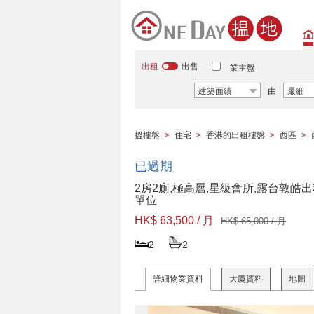
出租
出售
業主盤
建築面績
由
最細
搵樓盤
>
住宅
>
香港的出租樓盤
>
西區
>
已過期
2房2廁,極高層,星級會所,露台敦皓
單位
HK$ 63,500 / 月
HK$ 65,000 / 月
2
2
詳細物業資料
大廈資料
地圖