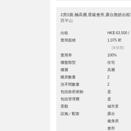
2房2廁,極高層,星級會所,露台敦皓出
西半山
出租
HK$ 63,500 /
實用面積
1,075 呎
[未核實]
實用率
100%
樓盤類型
住宅
樓層
高層
睡房數量
2
洗手間數量
2
包括政府差餉
是
包括管理費
是
景觀
城市景
設施／配套
露台
健身房
會所