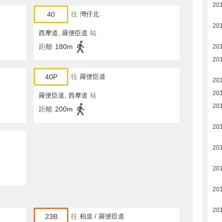
20
40
往
灣仔北
20
西摩道, 羅便臣道
站
距離
180m
20
20
40P
往
羅便臣道
20
20
羅便臣道, 西摩道
站
20
距離
200m
20
20
20
20
20
23B
往
柏道 / 羅便臣道