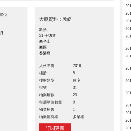
20
20
租單位
大廈資料：敦皓
20
20
敦皓
 月
31 干德道
20
西半山
西區
20
香港島
20
入伙年份
2016
20
樓齡
8
樓盤類型
住宅
20
街號
31
20
物業層數
23
每層單位數量
8
20
物業座數
1
20
物業擁有權
多業權
20
訂閱更新
20