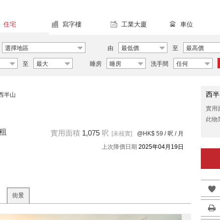
住宅
寫字樓
工業大廈
車位
選擇地區
由
最低價
至
最高價
至
最大
睡房
睡房
洗手間
任何
西半
西半山
實用
此物
出租
實用面積
1,075
呎
[未核實]
@HK$ 59
/ 呎 / 月
上次降價日期
2025年04月19日
街景