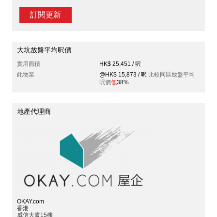
訂閱更新
大坑放盤平均呎價
實用面積
HK$ 25,451 / 呎
此物業
@HK$ 15,873 / 呎
比較同區放盤平均
呎價
低
38%
地產代理商
OKAY.com
香港
威信大廈15樓