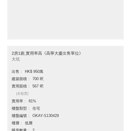
2房1廁,實用率高《高寧大廈出售單位》
大坑
出售
HK$ 950萬
建築面積
700 呎
實用面積
567 呎
[未核實]
實用率
81%
樓盤類型
住宅
樓盤編號
OKAY-S130429
樓層
低層
睡房數量
2