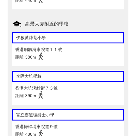
距離
440m
高景大廈附近的學校
佛教黃焯菴小學
香港銅鑼灣東院道１１號
距離
380m
李陞大坑學校
香港大坑浣紗街７３號
距離
390m
官立嘉道理爵士小學
香港掃桿埔東院道９號
距離
480m