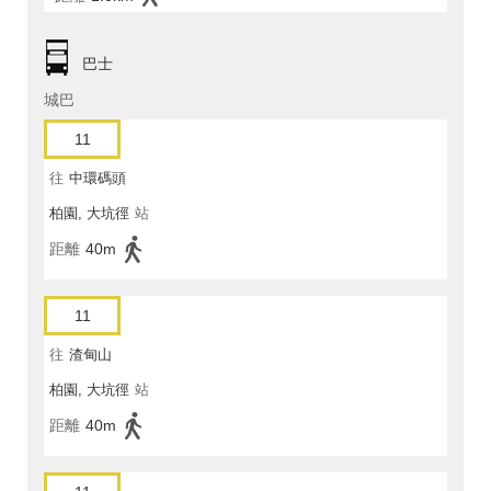
巴士
城巴
11
往
中環碼頭
柏園, 大坑徑
站
距離
40m
11
往
渣甸山
柏園, 大坑徑
站
距離
40m