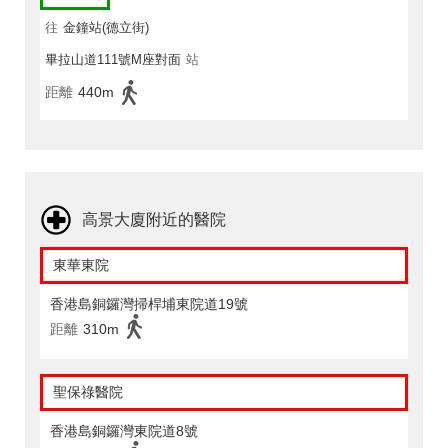
往
金鐘站(德立街)
畢拉山道111號M座對面
站
距離
440m
高景大廈附近的醫院
東華東院
香港島銅鑼灣掃桿埔東院道19號
距離
310m
聖保祿醫院
香港島銅鑼灣東院道8號