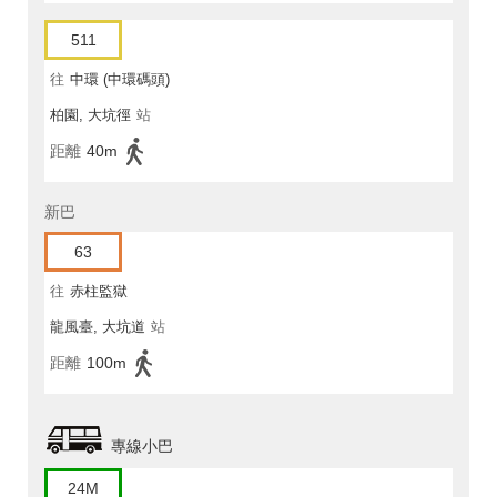
511
往
中環 (中環碼頭)
柏園, 大坑徑
站
距離
40m
新巴
63
往
赤柱監獄
龍風臺, 大坑道
站
距離
100m
專線小巴
24M