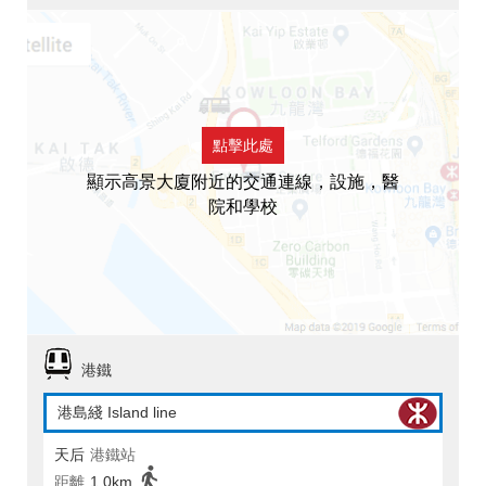
點擊此處
顯示高景大廈附近的交通連線，設施，醫
院和學校
港鐵
港島綫 Island line
天后
港鐵站
距離
1.0km