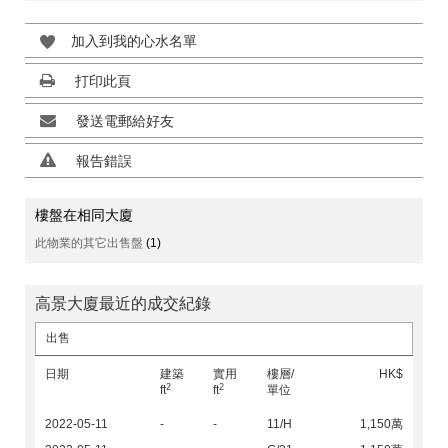
加入到我的心水名單
打印此頁
發送電郵給好友
報告錯誤
樓盤在相同大廈
此物業的其它出售盤
(1)
高景大廈最近的成交紀錄
出售
日期
建築
實用
樓層/
HK$
2
2
ft
ft
單位
2022-05-11
-
-
11/H
1,150萬