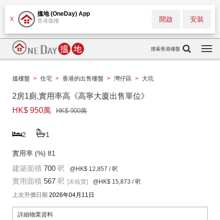
搵地 (OneDay) App
開啟
安裝
X
香港搵樓
搜索香港樓盤
Togg
navi
搵樓盤
>
住宅
>
香港的出售樓盤
>
灣仔區
>
大坑
2房1廁,實用率高《高寧大廈出售單位》
HK$ 950萬
HK$ 900萬
2
1
實用率 (%)
81
建築面積
700
呎
@HK$ 12,857
/ 呎
實用面積
567
呎
[未核實]
@HK$ 15,873
/ 呎
上次升價日期
2026年04月11日
詳細物業資料