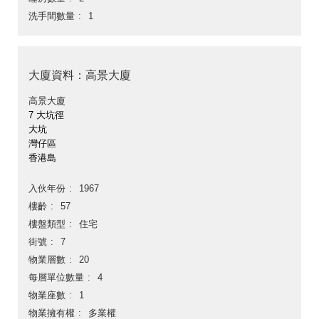
洗手間數量
1
大廈資料：高景大廈
高景大廈
7 大坑徑
大坑
灣仔區
香港島
入伙年份
1967
樓齡
57
樓盤類型
住宅
街號
7
物業層數
20
每層單位數量
4
物業座數
1
物業擁有權
多業權