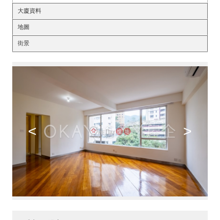
大廈資料
地圖
街景
<
>