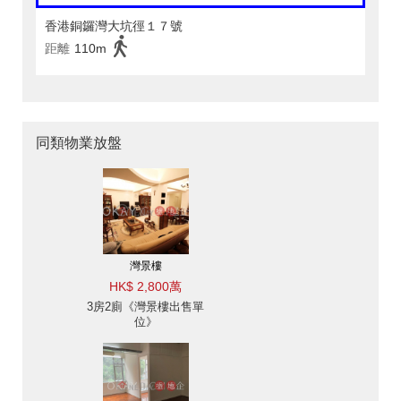
香港銅鑼灣大坑徑１７號
距離
110m
同類物業放盤
灣景樓
HK$ 2,800萬
3房2廁《灣景樓出售單
位》