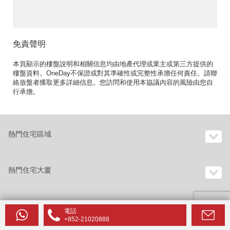
位》
免責聲明
本頁顯示的樓盤說明和相關信息均由地產代理或業主或第三方提供的
樓盤資料。OneDay不保證或對其準確性或完整性承擔任何責任。請聯
絡放盤者獲取更多詳細信息。您訪問和使用本協議內容的風險由您自
行承擔。
熱門住宅區域
熱門住宅大廈
電話
香港樓宇目錄
+852-21020888