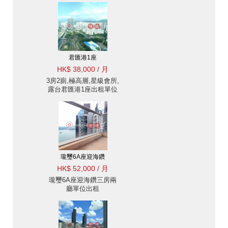
君匯港1座
HK$ 38,000 / 月
3房2廁,極高層,星級會所,
露台君匯港1座出租單位
瓏璽6A座迎海鑽
HK$ 52,000 / 月
瓏璽6A座迎海鑽三房兩
廳單位出租