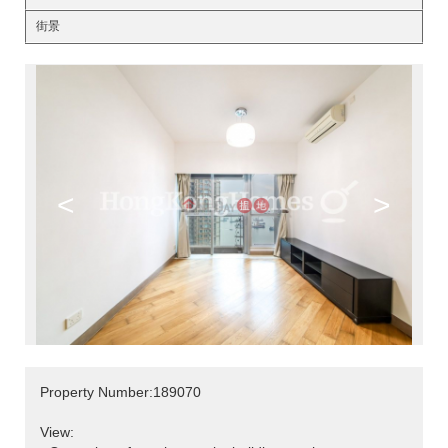
街景
<
>
Property Number:189070
View: