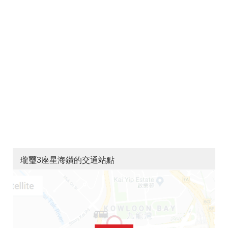
瓏璽3座星海鑽的交通站點