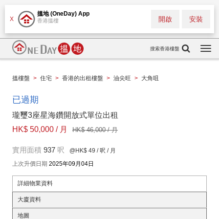
搵地 (OneDay) App
開啟
安裝
X
香港搵樓
搜索香港樓盤
Togg
navi
搵樓盤
>
住宅
>
香港的出租樓盤
>
油尖旺
>
大角咀
已過期
瓏璽3座星海鑽開放式單位出租
HK$ 50,000 / 月
HK$ 46,000 / 月
實用面積
937
呎
@HK$ 49
/ 呎 / 月
上次升價日期
2025年09月04日
詳細物業資料
大廈資料
地圖