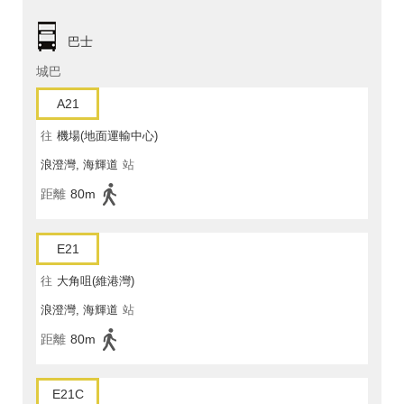
巴士
城巴
A21
往
機場(地面運輸中心)
浪澄灣, 海輝道
站
距離
80m
E21
往
大角咀(維港灣)
浪澄灣, 海輝道
站
距離
80m
E21C