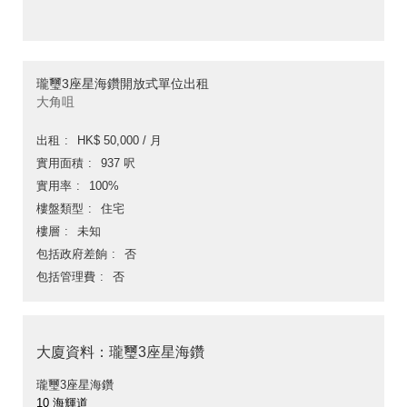
瓏璽3座星海鑽開放式單位出租
大角咀
出租
HK$ 50,000 / 月
實用面積
937 呎
實用率
100%
樓盤類型
住宅
樓層
未知
包括政府差餉
否
包括管理費
否
大廈資料：瓏璽3座星海鑽
瓏璽3座星海鑽
10 海輝道