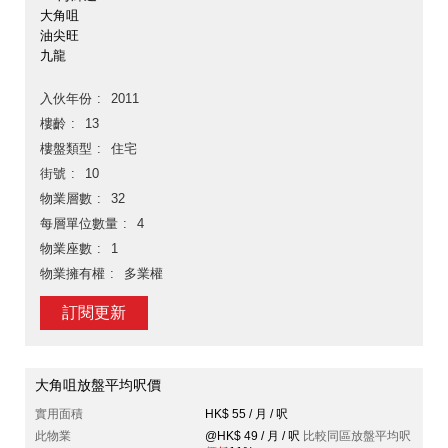
大角咀
油尖旺
九龍
入伙年份
2011
樓齡
13
樓盤類型
住宅
街號
10
物業層數
32
每層單位數量
4
物業座數
1
物業擁有權
多業權
訂閱更新
大角咀放盤平均呎價
實用面積
HK$ 55 / 月 / 呎
此物業
@HK$ 49 / 月 / 呎
比較同區放盤平均呎