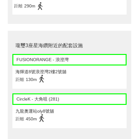
距離
290m
瓏璽3座星海鑽附近的配套設施
FUSIONORANGE - 浪澄灣
海輝道8號浪澄灣2樓2號舖
距離
130m
CircleK - 大角咀 (281)
九龍奧運站oly8號舖
距離
450m