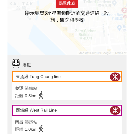
點擊此處
顯示瓏璽3座星海鑽附近的交通連線，設
施，醫院和學校
港鐵
東涌綫 Tung Chung line
奧運
港鐵站
距離
0.5km
西鐵綫 West Rail Line
南昌
港鐵站
距離
1.0km