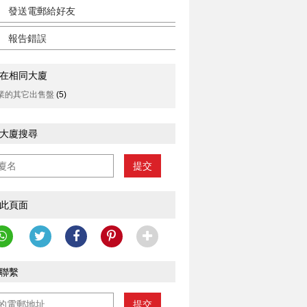
發送電郵給好友
報告錯誤
在相同大廈
業的其它出售盤
(5)
大廈搜尋
提交
此頁面
聯繫
提交