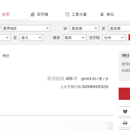
住宅
寫字樓
工業大廈
車位
選擇地區
由
最低價
至
最高價
至
最大
睡房
睡房
洗手間
任何
灣仔
>
灣仔
實用
此物
實用面積
408
呎
@HK$ 60
/ 呎 / 月
上次升價日期
2025年03月22日