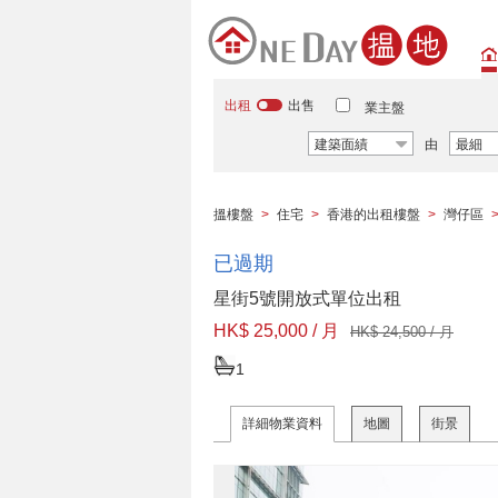
出租
出售
業主盤
建築面績
由
最細
搵樓盤
>
住宅
>
香港的出租樓盤
>
灣仔區
已過期
星街5號開放式單位出租
HK$ 25,000 / 月
HK$ 24,500 / 月
1
詳細物業資料
地圖
街景