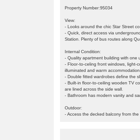
Property Number:95034
View:
- Looks around the chic Star Street c
- Quick, direct access via undergroun
Station. Plenty of bus routes along Q
Internal Condition:
- Quality apartment building with one u
- Floor-to-celing front windows, light
illuminated and warm accommodation
- Double fitted wardrobes define the s
- Built-in floor-to-ceiling wooden TV 
are lined across the side wall.
- Bathroom has modern vanity and sani
Outdoor:
- Access the decked balcony from the fr