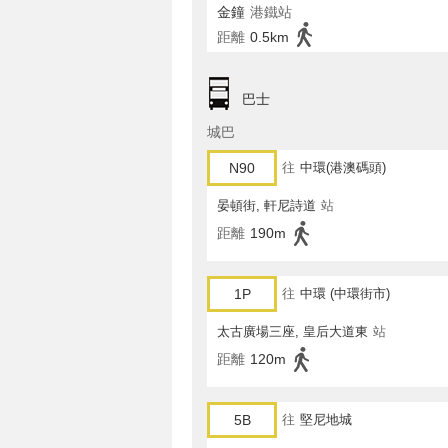
金鐘
港鐵站
距離
0.5km
巴士
城巴
N90
往
中環(港澳碼頭)
晏頓街, 軒尼詩道
站
距離
190m
1P
往
中環 (中環街市)
太古廣場三座, 皇后大道東
站
距離
120m
5B
往
堅尼地城