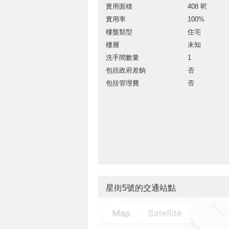
實用面積
408 呎
實用率
100%
樓盤類型
住宅
樓層
未知
洗手間數量
1
包括政府差餉
否
包括管理費
否
星街5號的交通站點