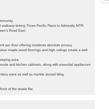
ommunity.
d walkway linking Three Pacific Place to Admiralty MTR
ueen's Road East.
nit per floor offering residents absolute privacy.
-colour maple wood floorings and high celings create a well
.
leeping area.
console and kitchen cabinets, along with essential appliances
tary ware as well as marble stoned tiling.
ont of the studio flat.