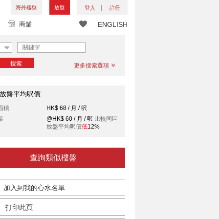
海外樓盤
放盤
登入
註冊
商舖
ENGLISH
搜索
更多搜索選項
放盤平均呎價
面積
HK$ 68 / 月 / 呎
業
@HK$ 60 / 月 / 呎
比較同區
放盤平均呎價
低
12%
查詢類似樓盤
加入到我的心水名單
打印此頁