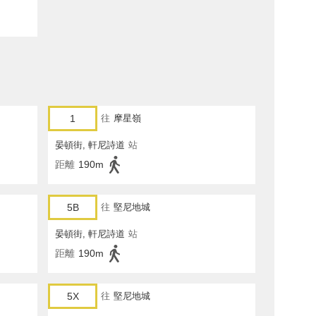
1
往
摩星嶺
晏頓街, 軒尼詩道
站
距離
190m
5B
往
堅尼地城
晏頓街, 軒尼詩道
站
距離
190m
5X
往
堅尼地城