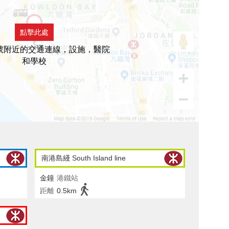
點擊此處
號附近的交通連線，設施，醫院
和學校
南港島綫 South Island line
金鐘
港鐵站
距離
0.5km