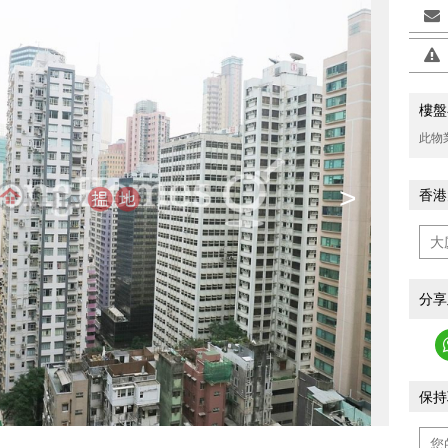
樓盤
此物
>
香港
分享
保持