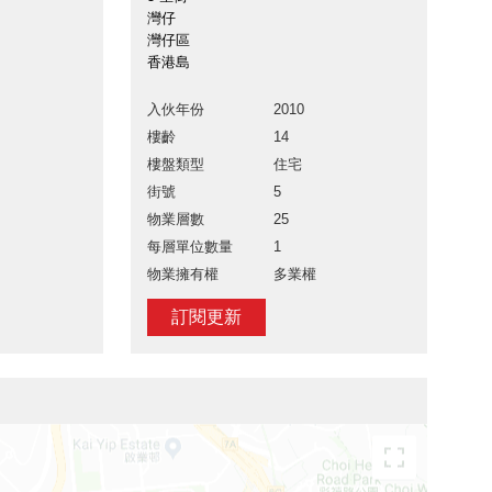
灣仔
灣仔區
香港島
入伙年份
2010
樓齡
14
樓盤類型
住宅
街號
5
物業層數
25
每層單位數量
1
物業擁有權
多業權
訂閱更新