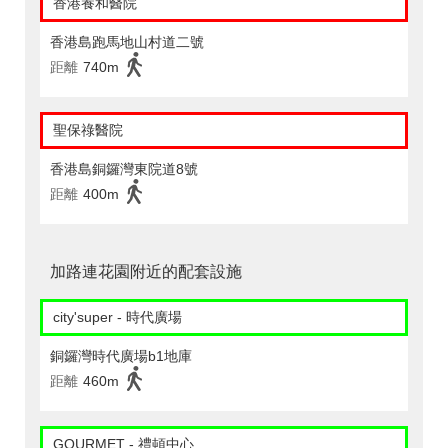
香港養和醫院
香港島跑馬地山村道二號
距離
740m
聖保祿醫院
香港島銅鑼灣東院道8號
距離
400m
加路連花園附近的配套設施
city'super - 時代廣場
銅鑼灣時代廣場b1地庫
距離
460m
GOURMET - 禮頓中心