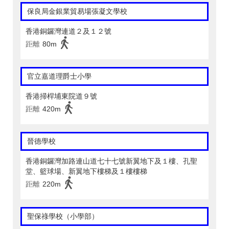
保良局金銀業貿易場張凝文學校
香港銅鑼灣連道２及１２號
距離
80m
官立嘉道理爵士小學
香港掃桿埔東院道９號
距離
420m
晉德學校
香港銅鑼灣加路連山道七十七號新翼地下及１樓、孔聖
堂、籃球場、新翼地下樓梯及１樓樓梯
距離
220m
聖保祿學校（小學部）