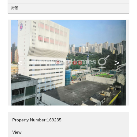
街景
<
>
Property Number:169235
View: