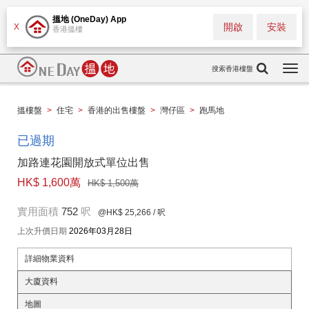
搵地 (OneDay) App
開啟
安裝
X
香港搵樓
搜索香港樓盤
Togg
navi
搵樓盤
>
住宅
>
香港的出售樓盤
>
灣仔區
>
跑馬地
已過期
加路連花園開放式單位出售
HK$ 1,600萬
HK$ 1,500萬
實用面積
752
呎
@HK$ 25,266
/ 呎
上次升價日期
2026年03月28日
詳細物業資料
大廈資料
地圖