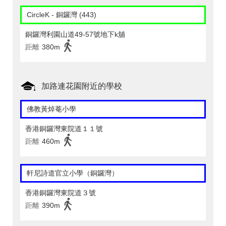
CircleK - 銅鑼灣 (443)
銅鑼灣利園山道49-57號地下k舖
距離
380m
加路連花園附近的學校
佛教黃焯菴小學
香港銅鑼灣東院道１１號
距離
460m
軒尼詩道官立小學（銅鑼灣）
香港銅鑼灣東院道３號
距離
390m