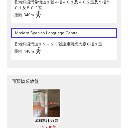
香港銅鑼灣希慎道１號４樓４０１及４０２室及５樓５
０１及５０２室
距離
340m
Modern Spanish Language Centre
香港銅鑼灣道１９－２３號建康商業大廈６樓１室
距離
440m
同類物業放盤
成和道21-23號
HK$ 738萬