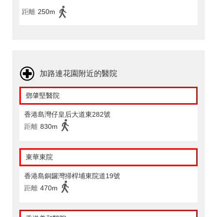
距離
250m
加路連花園附近的醫院
鄧肇堅醫院
香港島灣仔皇后大道東282號
距離
830m
東華東院
香港島銅鑼灣掃桿埔東院道19號
距離
470m