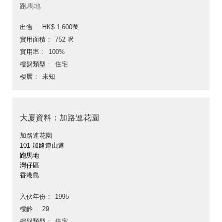
跑馬地
出售
HK$ 1,600萬
實用面積
752 呎
實用率
100%
樓盤類型
住宅
樓層
未知
大廈資料：加路連花園
加路連花園
101 加路連山道
跑馬地
灣仔區
香港島
入伙年份
1995
樓齡
29
樓盤類型
住宅