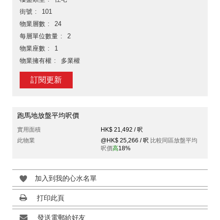
街號
101
物業層數
24
每層單位數量
2
物業座數
1
物業擁有權
多業權
訂閱更新
跑馬地放盤平均呎價
實用面積
HK$ 21,492 / 呎
此物業
@HK$ 25,266 / 呎
比較同區放盤平均
呎價
高
18%
加入到我的心水名單
打印此頁
發送電郵給好友