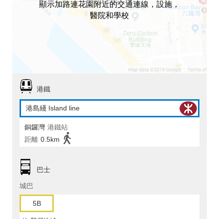
顯示加路連花園附近的交通連線，設施，
醫院和學校
港鐵
港島綫 Island line
銅鑼灣
港鐵站
距離
0.5km
巴士
城巴
5B