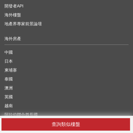
開發者API
海外樓盤
地產界專家前景論壇
海外房產
中國
日本
柬埔寨
泰國
澳洲
英國
越南
阿拉伯聯合酋長國
查詢類似樓盤
你在找什麼？