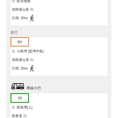
往
堅尼地城
加路連山道
站
距離
30m
新巴
8H
往
小西灣 (藍灣半島)
加路連山道
站
距離
30m
專線小巴
28
往
碧瑤灣(上)
新會道
站