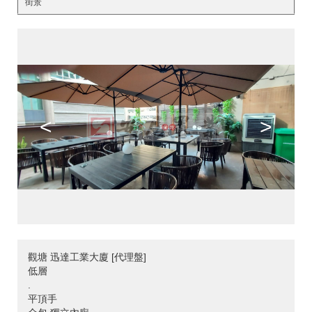
街景
<
>
觀塘 迅達工業大廈 [代理盤]
低層
.
平頂手