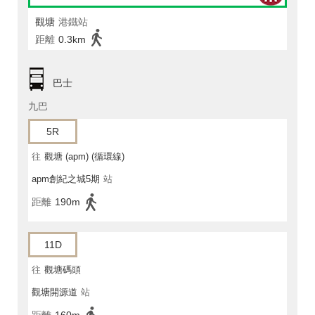
觀塘
港鐵站
距離
0.3km
巴士
九巴
5R
往
觀塘 (apm) (循環線)
apm創紀之城5期
站
距離
190m
11D
往
觀塘碼頭
觀塘開源道
站