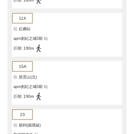
距離
160m
11X
往
紅磡站
apm創紀之城5期
站
距離
190m
15A
往
慈雲山(北)
apm創紀之城5期
站
距離
190m
23
往
順利(循環線)