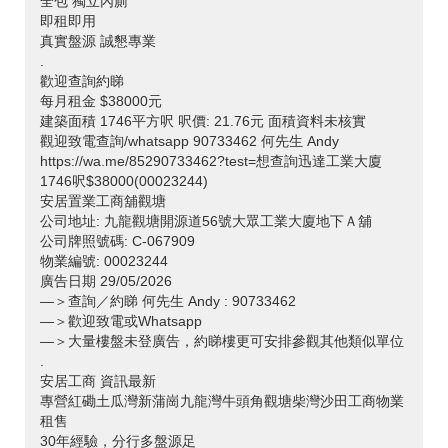
全包 獨立內廁
>
即租即用
真實盤源 誠懇專業
.
歡迎查詢約睇
每月租金 $38000元
建築面積 1746平方呎 呎價: 21.76元 面積資料未核實
觀迎致電查詢/whatsapp 90733462 何先生 Andy
https://wa.me/85290733462?test=想查詢迅達工業大廈
1746呎$38000(00023244)
安居置業工商舖觀塘
公司地址: 九龍觀塘開源道56號大眾工業大廈地下Ａ舖
公司牌照號碼: C-067909
物業編號: 00023244
廣告日期 29/05/2026
—＞查詢／約睇 何先生 Andy : 90733462
—＞歡迎致電或Whatsapp
—＞大量樓盤未登廣告，約睇樓更可安排參觀其他類似單位
.
安居工商 資訊最新
專營紅磡土瓜灣新蒲崗九龍灣牛頭角觀塘柴灣沙田工商物業
租售
30年經驗，分行多盤源足