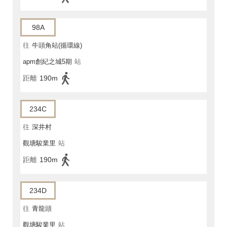
98A
往
牛頭角站(循環線)
apm創紀之城5期
站
距離
190m
234C
往
深井村
觀塘駿業里
站
距離
190m
234D
往
青龍頭
觀塘駿業里
站