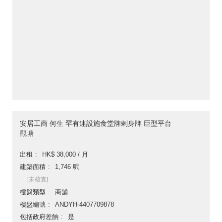
安居工商 何生 罕有連設施食堂牌剌身牌 巨型平台
觀塘
出租
HK$ 38,000 / 月
建築面積
1,746 呎
[未核實]
樓盤類型
商舖
樓盤編號
ANDYH-4407709878
包括政府差餉
是