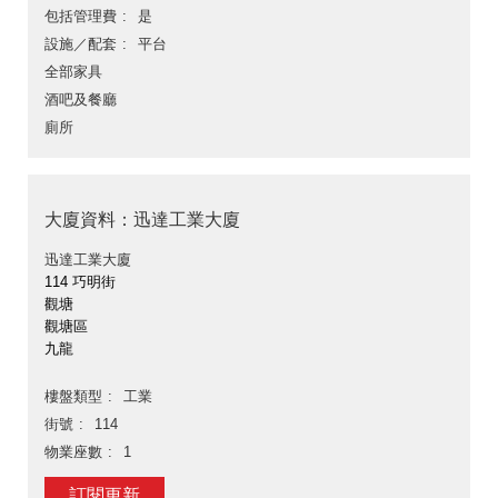
包括管理費
是
設施／配套
平台
全部家具
酒吧及餐廳
廁所
大廈資料：迅達工業大廈
迅達工業大廈
114 巧明街
觀塘
觀塘區
九龍
樓盤類型
工業
街號
114
物業座數
1
訂閱更新