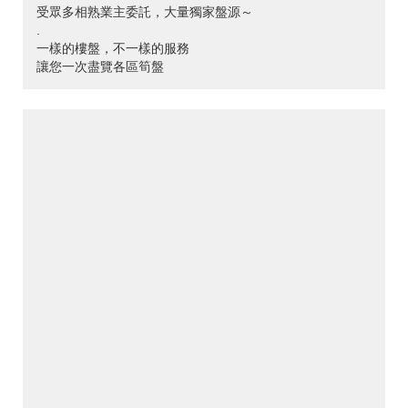
受眾多相熟業主委託，大量獨家盤源～
.
一樣的樓盤，不一樣的服務
讓您一次盡覽各區筍盤