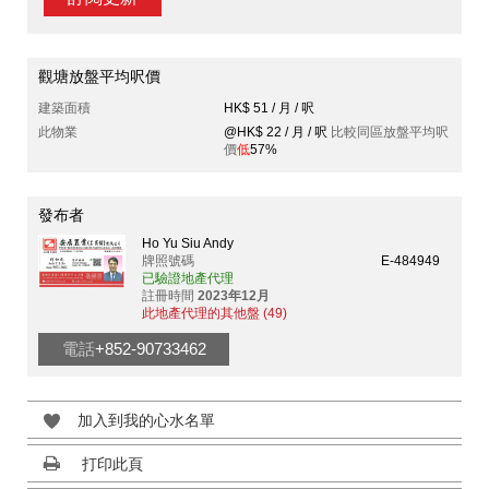
觀塘放盤平均呎價
建築面積
HK$ 51 / 月 / 呎
此物業
@HK$ 22 / 月 / 呎
比較同區放盤平均呎
價
低
57%
發布者
Ho Yu Siu Andy
牌照號碼
E-484949
已驗證地產代理
註冊時間
2023年12月
此地產代理的其他盤 (49)
電話
+852-90733462
加入到我的心水名單
打印此頁