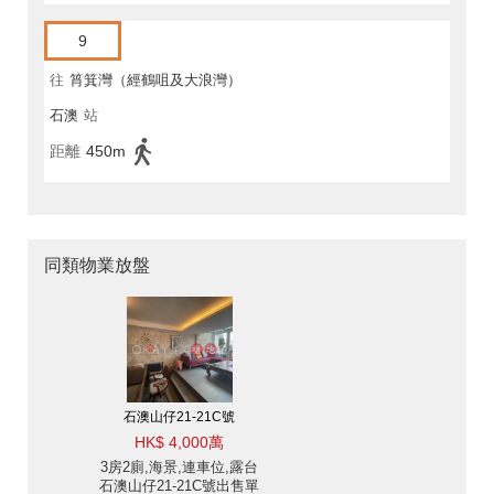
9
往
筲箕灣（經鶴咀及大浪灣）
石澳
站
距離
450m
同類物業放盤
石澳山仔21-21C號
HK$ 4,000萬
3房2廁,海景,連車位,露台
石澳山仔21-21C號出售單