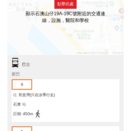
點擊此處
顯示石澳山仔19A-19C號附近的交通連
線，設施，醫院和學校
巴士
新巴
9
往
筲箕灣(只在泳季行走)
石澳
站
距離
450m