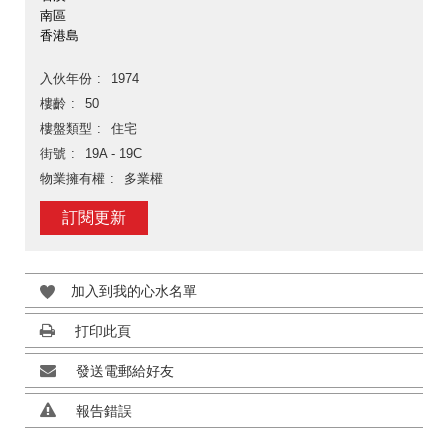
南區
香港島
入伙年份
1974
樓齡
50
樓盤類型
住宅
街號
19A - 19C
物業擁有權
多業權
訂閱更新
加入到我的心水名單
打印此頁
發送電郵給好友
報告錯誤