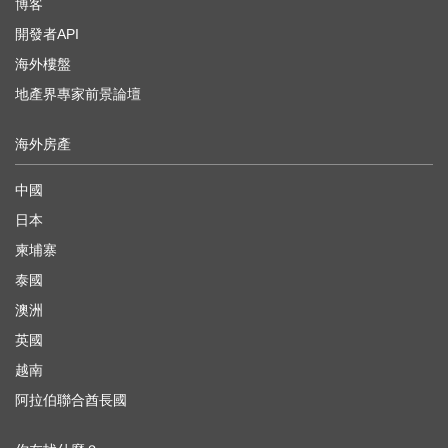
博客
開發者API
海外樓盤
地產界專家前景論壇
海外房產
中國
日本
柬埔寨
泰國
澳洲
英國
越南
阿拉伯聯合酋長國