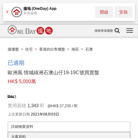
搵地 (OneDay) App
開啟
安裝
X
香港搵樓
搜索香港樓盤
Togg
navi
搵樓盤
>
住宅
>
香港的出售樓盤
>
南區
>
石澳
已過期
歐洲風 情城綠洲石澳山仔19-19C號買賣盤
HK$ 5,000萬
3
實用面積
1,343
呎
@HK$ 37,230
/ 呎
上次更新日期
2021年08月03日
詳細物業資料
大廈資料