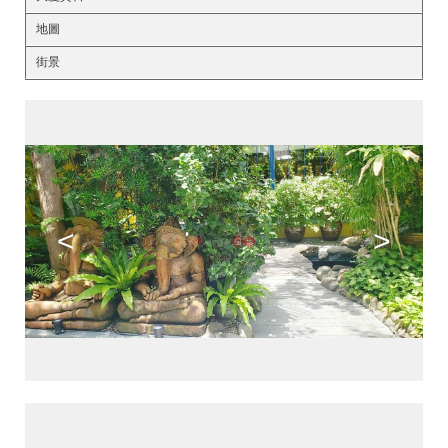
地圖
街景
<
>