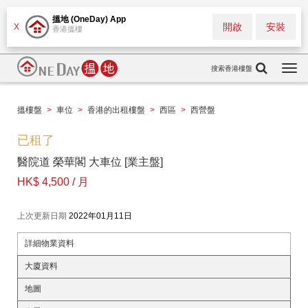
搵地 (OneDay) App
開啟
安裝
X
香港搵樓
搜索香港樓盤
Togg
navi
搵樓盤
>
車位
>
香港的出租樓盤
>
西區
>
西營盤
已租了
醫院道 榮華閣 大車位 [業主盤]
HK$ 4,500 / 月
上次更新日期
2022年01月11日
詳細物業資料
大廈資料
地圖