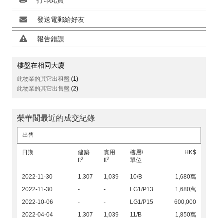
打印此頁
發送電郵給好友
報告錯誤
樓盤在相同大廈
此物業的其它出租盤
(1)
此物業的其它出售盤
(2)
榮華閣最近的成交紀錄
出售
日期
建築
實用
樓層/
HK$
2
2
ft
ft
單位
2022-11-30
1,307
1,039
10/B
1,680萬
2022-11-30
-
-
LG1/P13
1,680萬
2022-10-06
-
-
LG1/P15
600,000
2022-04-04
1,307
1,039
11/B
1,850萬