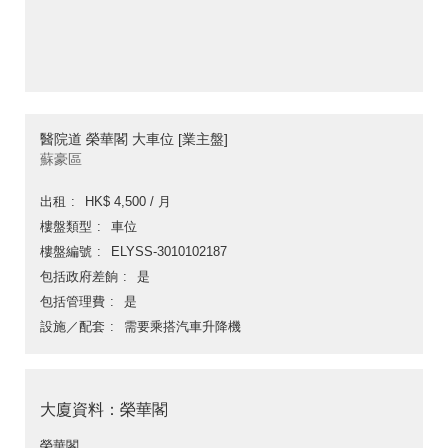
醫院道 榮華閣 大車位 [業主盤]
蘇豪區
出租
HK$ 4,500 / 月
樓盤類型
車位
樓盤編號
ELYSS-3010102187
包括政府差餉
是
包括管理費
是
設施／配套
需要乘搭汽車升降機
大廈資料：榮華閣
榮華閣