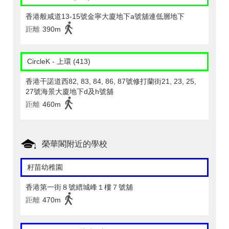
香港般咸道13-15號金寧大廈地下a號舖連低層地下
距離
390m
CircleK - 上環 (413)
香港干諾道西82, 83, 84, 86, 87號修打蘭街21, 23, 25,
27號海景大廈地下d及h號舖
距離
460m
榮華閣附近的學校
籽苗幼稚園
香港第一街８號縉城峰１樓７號舖
距離
470m