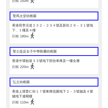
距離
250m
聖馬太堂幼稚園
香港荷李活道２３２－２３４號及新街２９－３１號地
下、１樓及４樓
距離
180m
聖士提反女子中學附屬幼稚園
香港中環柏道３３號地下部份車庫及一樓全層
距離
220m
弘立幼稚園
香港上環普仁街１７號東輝花園地下２－３號舖及４號
舖地下連閣樓
距離
110m