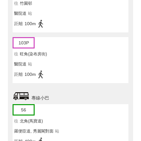
往
竹園邨
醫院道
站
距離
100m
103P
往
旺角(染布房街)
醫院道
站
距離
100m
專線小巴
56
往
北角(馬寶道)
羅便臣道, 秀麗閣對面
站