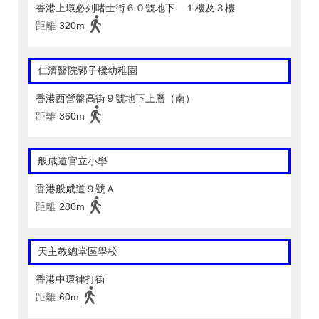
香港上環必列啫士街６０號地下 １樓及３樓
距離
320m
仁濟醫院郭子樑幼稚園
香港西營盤高街９號地下上層（南）
距離
360m
般咸道官立小學
香港般咸道９號Ａ
距離
280m
天主教總堂區學校
香港中環律打街
距離
60m