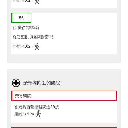
距離
400m
56
往
灣仔(循環線)
羅便臣道, 秀麗閣對面
站
距離
400m
榮華閣附近的醫院
贊育醫院
香港島西營盤醫院道30號
距離
320m