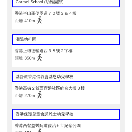
Carmel School (幼稚園部)
香港半山羅便臣道７０號３＆４樓
距離
410m
潮陽幼稚園
香港上環德輔道西３８號２字樓
距離
350m
基督教香港信義會基恩幼兒學校
香港高街２號西營盤社區綜合大樓３樓
距離
270m
香港保護兒童會譚雅士幼兒學校
香港西營盤醫院道佐治五世紀念公園