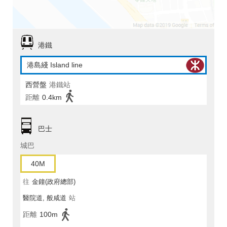
港鐵
港島綫 Island line
西營盤
港鐵站
距離
0.4km
巴士
城巴
40M
往
金鐘(政府總部)
醫院道, 般咸道
站
距離
100m