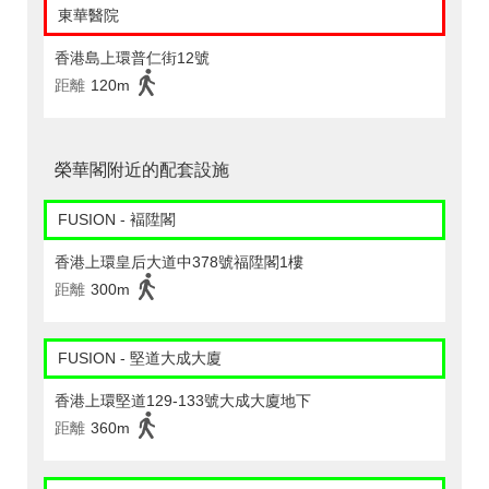
東華醫院
香港島上環普仁街12號
距離
120m
榮華閣附近的配套設施
FUSION - 褔陞閣
香港上環皇后大道中378號福陞閣1樓
距離
300m
FUSION - 堅道大成大廈
香港上環堅道129-133號大成大廈地下
距離
360m