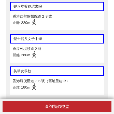
樂善堂梁銶琚書院
香港西營盤醫院道２８號
距離
220m
聖士提反女子中學
香港列堤頓道２號
距離
280m
英華女學校
香港羅便臣道７６號（舊址重建中）
距離
180m
蒙特梭利國際學校
查詢類似樓盤
香港上環普仁街１７號東輝花園１樓１室及閣樓