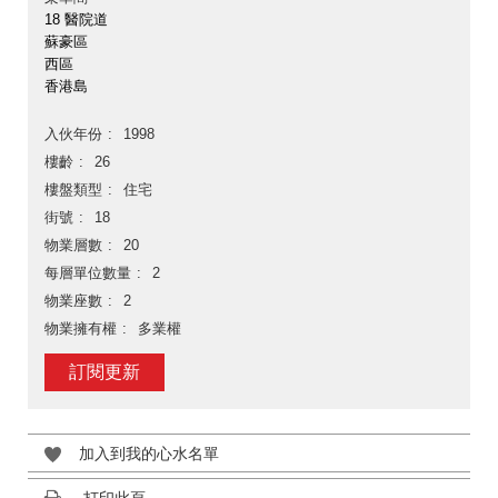
18 醫院道
蘇豪區
西區
香港島
入伙年份
1998
樓齡
26
樓盤類型
住宅
街號
18
物業層數
20
每層單位數量
2
物業座數
2
物業擁有權
多業權
訂閱更新
加入到我的心水名單