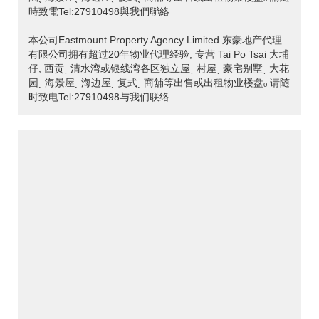
時致電Tel:27910498與我們聯絡
本公司Eastmount Property Agency Limited 东豪地产代理
有限公司拥有超过20年物业代理经验, 专营 Tai Po Tsai 大埔
仔, 西贡ˎ 清水湾或银线湾各区独立屋ˎ 村屋ˎ 豪宅别墅ˎ 大花
园ˎ 海景屋ˎ 海边屋ˎ 复式ˎ 商舖等出售或出租物业楼盘ₒ 请随
时致电Tel:27910498与我们联络