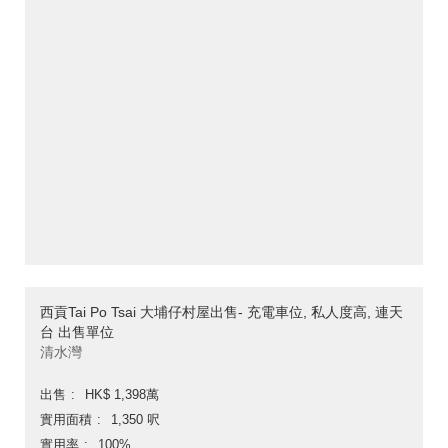
西貢Tai Po Tsai 大埔仔村屋出售- 充電車位, 私人度高, 連天
台 出售單位
清水灣
出售
HK$ 1,398萬
實用面積
1,350 呎
實用率
100%