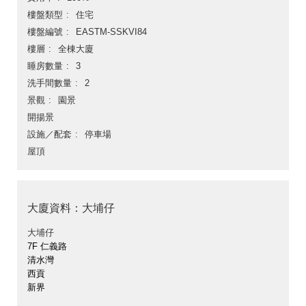
樓盤類型
住宅
樓盤編號
EASTM-SSKVI84
樓層
全棟大廈
睡房數量
3
洗手間數量
2
景觀
園景
開揚景
設施／配套
停車場
屋頂
大廈資料：大埔仔
大埔仔
7F 仁義路
清水灣
西貢
新界