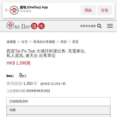
搵地 (OneDay) App
開啟
安裝
X
香港搵樓
搜索香港樓盤
Togg
navi
搵樓盤
>
住宅
>
香港的出售樓盤
>
西貢
>
西貢
西貢Tai Po Tsai 大埔仔村屋出售- 充電車位,
私人度高, 連天台 出售單位
HK$ 1,398萬
3
2
實用面積
1,350
呎
@HK$ 10,356
/ 呎
上次更新日期
2026年06月10日
詳細物業資料
地圖