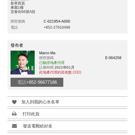
新界西貢
東園1樓
宜春街66號A段
牌照號碼
C-021954-A000
電話
+852-27910498
發布者
Marco Ma
牌照號碼
E-064258
已驗證地產代理
註冊時間
2021年01月
此地產代理的其他盤 (332)
電話
+852-96677186
加入到我的心水名單
打印此頁
發送電郵給好友