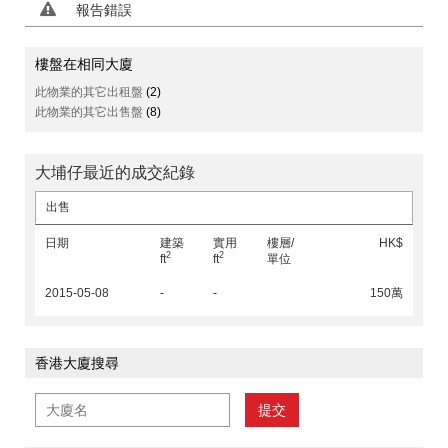
報告錯誤
樓盤在相同大廈
此物業的其它出租盤
(2)
此物業的其它出售盤
(8)
大埔仔最近的成交紀錄
出售
日期
建築
實用
樓層/
HK$
2
2
ft
ft
單位
2015-05-08
-
-
150萬
香港大廈搜尋
提交