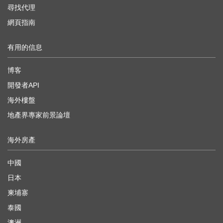
尋找代理
網頁指南
有用的信息
博客
開發者API
海外樓盤
地產界專家前景論壇
海外房產
中國
日本
柬埔寨
泰國
澳洲