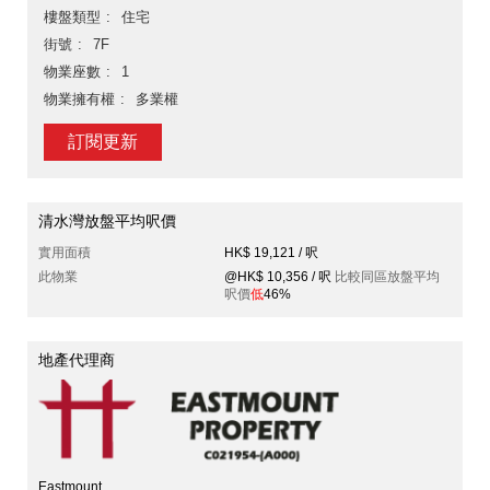
樓盤類型
住宅
街號
7F
物業座數
1
物業擁有權
多業權
訂閱更新
清水灣放盤平均呎價
實用面積
HK$ 19,121 / 呎
此物業
@HK$ 10,356 / 呎
比較同區放盤平均
呎價
低
46%
地產代理商
Eastmount