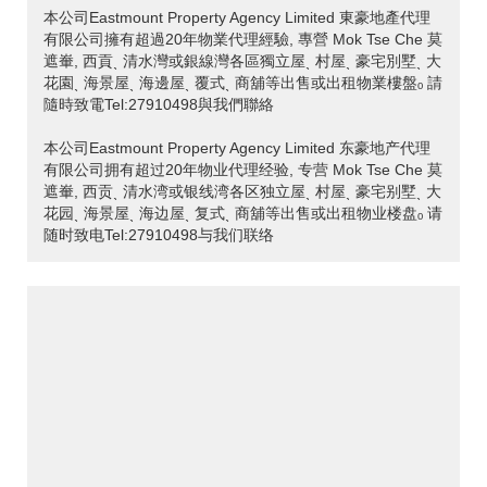
本公司Eastmount Property Agency Limited 東豪地產代理
有限公司擁有超過20年物業代理經驗, 專營 Mok Tse Che 莫
遮輋, 西貢ˎ 清水灣或銀線灣各區獨立屋ˎ 村屋ˎ 豪宅別墅ˎ 大
花園ˎ 海景屋ˎ 海邊屋ˎ 覆式ˎ 商舖等出售或出租物業樓盤ₒ 請
隨時致電Tel:27910498與我們聯絡
本公司Eastmount Property Agency Limited 东豪地产代理
有限公司拥有超过20年物业代理经验, 专营 Mok Tse Che 莫
遮輋, 西贡ˎ 清水湾或银线湾各区独立屋ˎ 村屋ˎ 豪宅别墅ˎ 大
花园ˎ 海景屋ˎ 海边屋ˎ 复式ˎ 商舖等出售或出租物业楼盘ₒ 请
随时致电Tel:27910498与我们联络