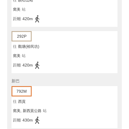
往
鑽石山站
窩美
站
距離
420m
292P
往
觀塘(裕民坊)
窩美
站
距離
420m
新巴
792M
往
西貢
窩美, 新西貢公路
站
距離
430m