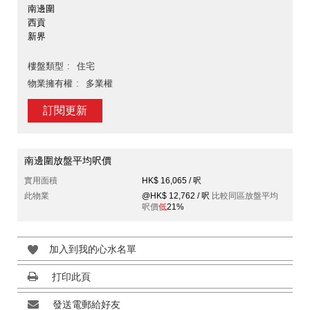
南邊圍
西貢
新界
樓盤類型
住宅
物業擁有權
多業權
訂閱更新
南邊圍放盤平均呎價
實用面積
HK$ 16,065 / 呎
此物業
@HK$ 12,762 / 呎
比較同區放盤平均
呎價
低
21%
加入到我的心水名單
打印此頁
發送電郵給好友