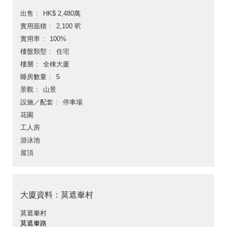
出售
HK$ 2,480萬
實用面積
2,100 呎
實用率
100%
樓盤類型
住宅
樓層
全棟大廈
睡房數量
5
景觀
山景
設施／配套
停車場
花園
工人房
游泳池
屋頂
大廈資料：莫遮輋村
莫遮輋村
莫遮輋路