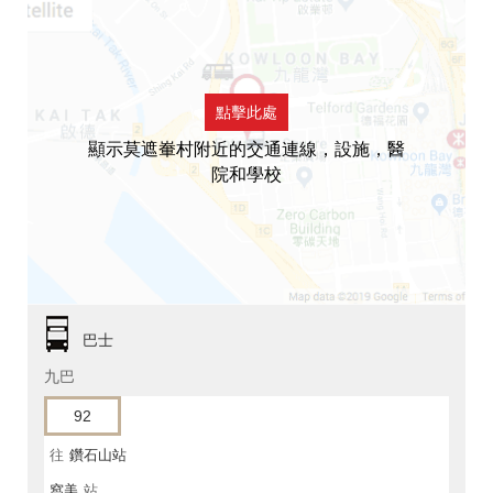
點擊此處
顯示莫遮輋村附近的交通連線，設施，醫
院和學校
巴士
九巴
92
往
鑽石山站
窩美
站