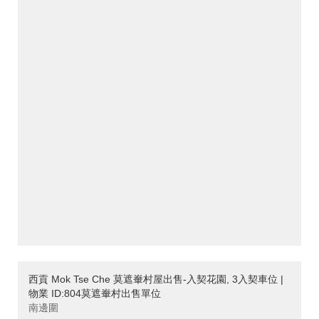
西貢 Mok Tse Che 莫遮輋村屋出售-入契花園, 3入契車位 |
物業 ID:804莫遮輋村出售單位
南邊圍