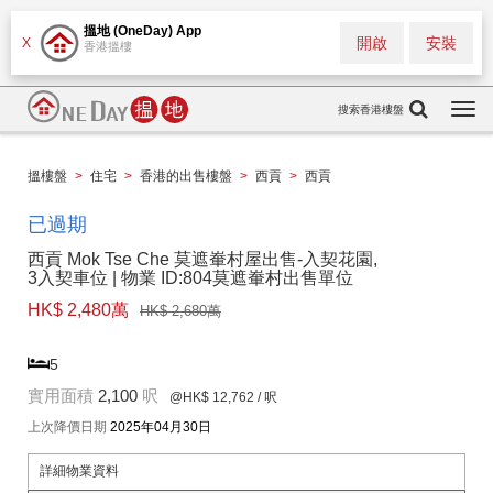
搵地 (OneDay) App
開啟
安裝
X
香港搵樓
搜索香港樓盤
Togg
navi
搵樓盤
>
住宅
>
香港的出售樓盤
>
西貢
>
西貢
已過期
西貢 Mok Tse Che 莫遮輋村屋出售-入契花園,
3入契車位 | 物業 ID:804莫遮輋村出售單位
HK$ 2,480萬
HK$ 2,680萬
5
實用面積
2,100
呎
@HK$ 12,762
/ 呎
上次降價日期
2025年04月30日
詳細物業資料