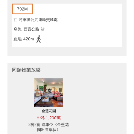
792M
往
將軍澳公共運輸交匯處
窩美, 西貢公路
站
距離
420m
同類物業放盤
金璧花園
HK$ 1,200萬
3房2廁,連車位《金璧花
園出售單位》