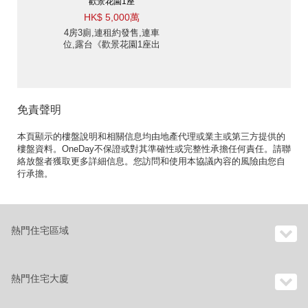
歡景花園1座
HK$ 5,000萬
4房3廁,連租約發售,連車
位,露台《歡景花園1座出
售單位》
免責聲明
本頁顯示的樓盤說明和相關信息均由地產代理或業主或第三方提供的
樓盤資料。OneDay不保證或對其準確性或完整性承擔任何責任。請聯
絡放盤者獲取更多詳細信息。您訪問和使用本協議內容的風險由您自
行承擔。
熱門住宅區域
熱門住宅大廈