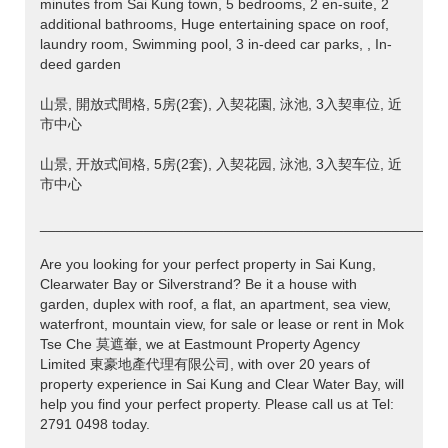
minutes from Sai Kung town, 5 bedrooms, 2 en-suite, 2
additional bathrooms, Huge entertaining space on roof,
laundry room, Swimming pool, 3 in-deed car parks, , In-
deed garden
山景, 開放式間格, 5房(2套), 入契花園, 泳池, 3入契車位, 近
市中心
山景, 开放式间格, 5房(2套), 入契花园, 泳池, 3入契车位, 近
市中心
___________________________________________________
Are you looking for your perfect property in Sai Kung,
Clearwater Bay or Silverstrand? Be it a house with
garden, duplex with roof, a flat, an apartment, sea view,
waterfront, mountain view, for sale or lease or rent in Mok
Tse Che 莫遮輋, we at Eastmount Property Agency
Limited 東豪地產代理有限公司, with over 20 years of
property experience in Sai Kung and Clear Water Bay, will
help you find your perfect property. Please call us at Tel:
2791 0498 today.