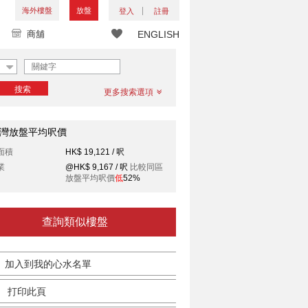
海外樓盤
放盤
登入
註冊
商舖
ENGLISH
搜索
更多搜索選項
灣放盤平均呎價
面積
HK$ 19,121 / 呎
業
@HK$ 9,167 / 呎
比較同區
放盤平均呎價
低
52%
查詢類似樓盤
加入到我的心水名單
打印此頁