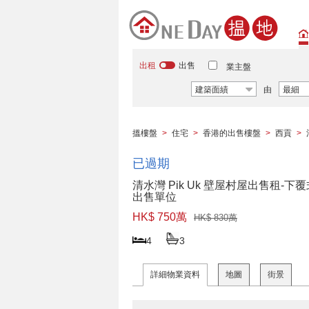
出租
出售
業主盤
建築面績
由
最細
搵樓盤
>
住宅
>
香港的出售樓盤
>
西貢
>
已過期
清水灣 Pik Uk 壁屋村屋出售租-下覆
出售單位
HK$ 750萬
HK$ 830萬
4
3
詳細物業資料
地圖
街景