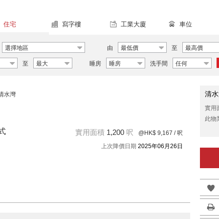
住宅
寫字樓
工業大廈
車位
選擇地區
由
最低價
至
最高價
至
最大
睡房
睡房
洗手間
任何
清水
清水灣
實用
此物
式
實用面積
1,200
呎
@HK$ 9,167
/ 呎
上次降價日期
2025年06月26日