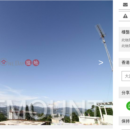
樓盤
此物
此物
>
香港
分享
保持