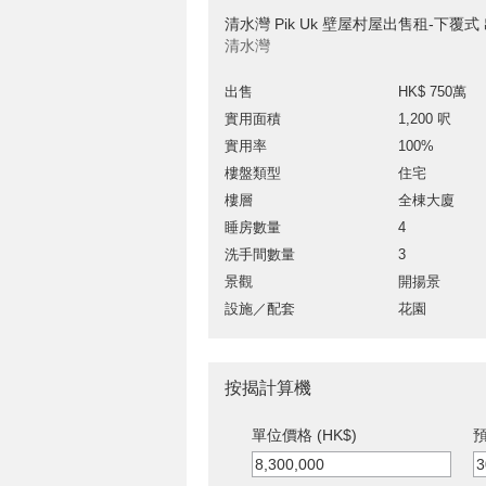
清水灣 Pik Uk 壁屋村屋出售租-下覆式
清水灣
出售
HK$ 750萬
實用面積
1,200 呎
實用率
100%
樓盤類型
住宅
樓層
全棟大廈
睡房數量
4
洗手間數量
3
景觀
開揚景
設施／配套
花園
按揭計算機
單位價格 (HK$)
預