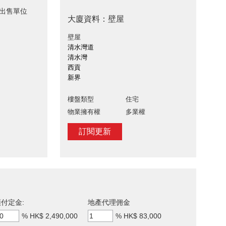
 出售單位
大廈資料：壁屋
壁屋
清水灣道
清水灣
西貢
新界
樓盤類型
住宅
物業擁有權
多業權
訂閱更新
付定金:
地產代理佣金
%
HK$ 2,490,000
%
HK$ 83,000