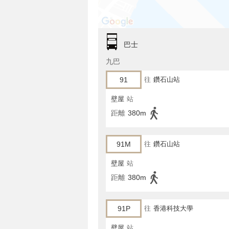
巴士
九巴
91
往
鑽石山站
壁屋
站
距離
380m
91M
往
鑽石山站
壁屋
站
距離
380m
91P
往
香港科技大學
壁屋
站