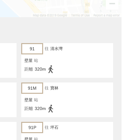
91
往
清水灣
壁屋
站
距離
320m
91M
往
寶林
壁屋
站
距離
320m
91P
往
坪石
壁屋
站