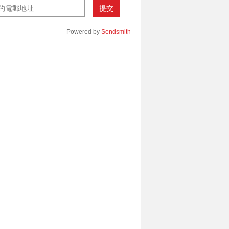
提交
Powered by
Sendsmith
________________________