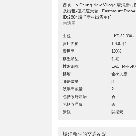
西貢 Ho Chung New Village 蠔
及出租-覆式連天台 | Eastmount Prop
ID:2804蠔涌新村出售單位
南邊圍
出租
HK$ 32,000 /
實用面積
1,400 呎
實用率
100%
樓盤類型
住宅
樓盤編號
EASTM-RSK
樓層
全棟大廈
睡房數量
3
洗手間數量
2
包括政府差餉
否
包括管理費
否
景觀
開揚景
蠔涌新村的交通站點