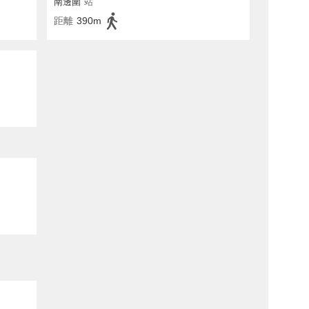
南邊圍
站
距離
390m