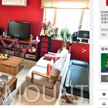
East
新界
東園
宜春
牌照
電話
>
發布