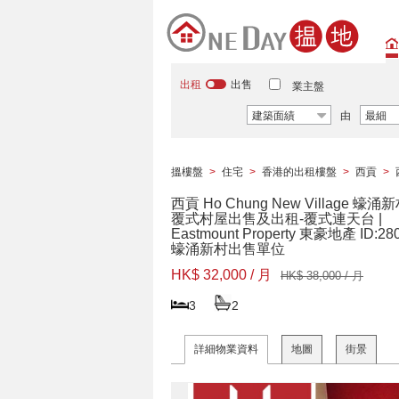
出租
出售
業主盤
建築面績
由
最細
搵樓盤
>
住宅
>
香港的出租樓盤
>
西貢
>
西貢 Ho Chung New Village 蠔涌
覆式村屋出售及出租-覆式連天台 |
Eastmount Property 東豪地產 ID:28
蠔涌新村出售單位
HK$ 32,000 / 月
HK$ 38,000 / 月
3
2
詳細物業資料
地圖
街景