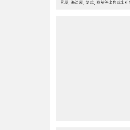
景屋ˎ 海边屋ˎ 复式ˎ 商舖等出售或出租物