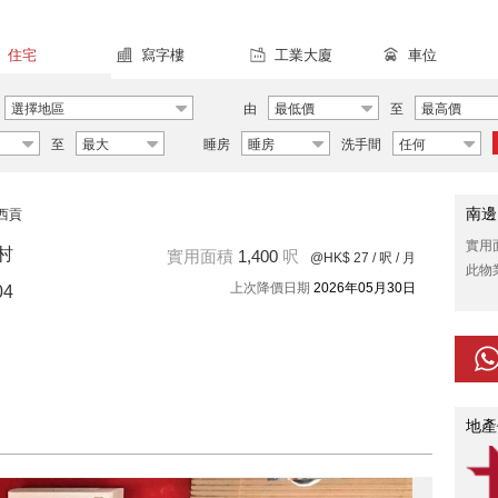
住宅
寫字樓
工業大廈
車位
選擇地區
由
最低價
至
最高價
至
最大
睡房
睡房
洗手間
任何
南邊
西貢
實用
新村
實用面積
1,400
呎
@HK$ 27
/ 呎 / 月
此物
上次降價日期
2026年05月30日
04
地產