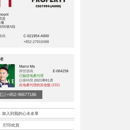
mount
西貢
1樓
街66號A段
號碼
C-021954-A000
+852-27910498
者
Marco Ma
牌照號碼
E-064258
已驗證地產代理
註冊時間
2021年01月
此地產代理的其他盤 (332)
電話
+852-96677186
加入到我的心水名單
打印此頁