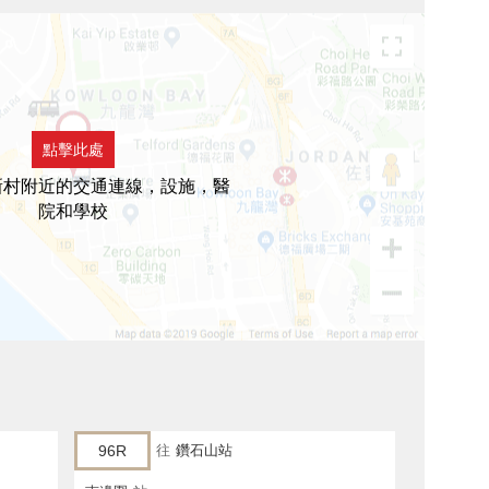
點擊此處
新村附近的交通連線，設施，醫
院和學校
96R
往
鑽石山站