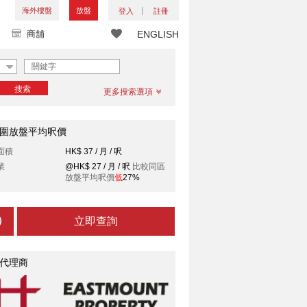
海外樓盤
放盤
登入
註冊
商舖
ENGLISH
搜索
更多搜索選項
圍放盤平均呎價
面積
HK$ 37 / 月 / 呎
業
@HK$ 27 / 月 / 呎
比較同區
放盤平均呎價
低
27%
立即查詢
代理商