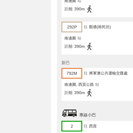
南邊圍
站
距離
390m
292P
往
觀塘(裕民坊)
南邊圍
站
距離
390m
新巴
792M
往
將軍澳公共運輸交匯處
南邊圍, 西貢公路
站
距離
390m
專線小巴
2
往
西貢