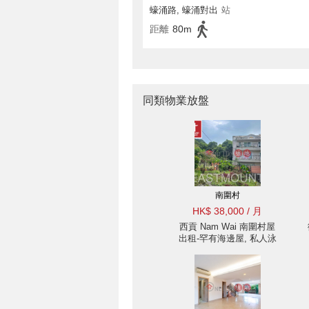
蠔涌路, 蠔涌對出
站
距離
80m
同類物業放盤
南圍村
HK$ 38,000 / 月
西貢 Nam Wai 南圍村屋
出租-罕有海邊屋, 私人泳
池 出租單位