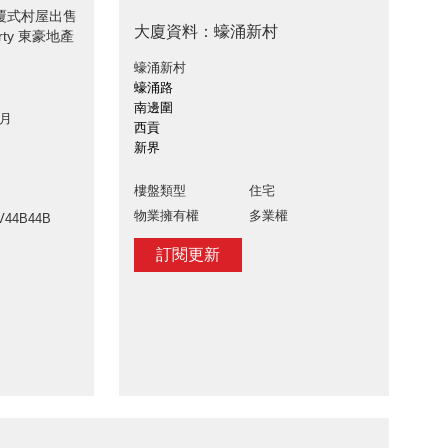
涌新村覆式村屋出售
大廈資料：蠔涌新村
erty 東豪地產
蠔涌新村
蠔涌路
南邊圍
 月
西貢
新界
樓盤類型
住宅
物業擁有權
多業權
V44B44B
訂閱更新