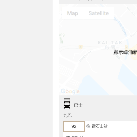
顯示蠔涌
巴士
九巴
92
往
鑽石山站