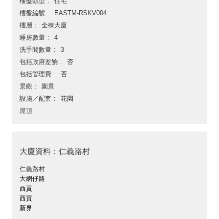
樓盤類型
住宅
樓盤編號
EASTM-RSKV004
樓層
全棟大廈
睡房數量
4
洗手間數量
3
包括政府差餉
否
包括管理費
否
景觀
園景
設施／配套
花園
屋頂
大廈資料：仁義路村
仁義路村
大網仔路
西貢
西貢
新界