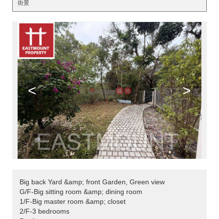
街景
<
>
Big back Yard &amp; front Garden, Green view
G/F-Big sitting room &amp; dining room
1/F-Big master room &amp; closet
2/F-3 bedrooms