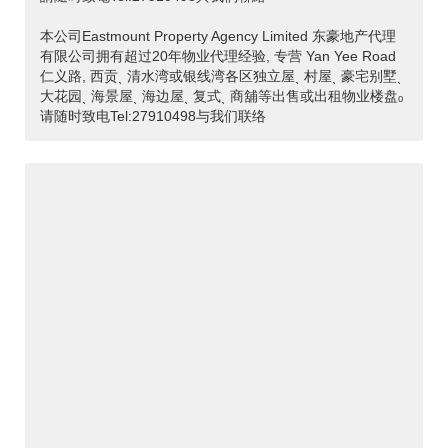
本公司Eastmount Property Agency Limited 东豪地产代理
有限公司拥有超过20年物业代理经验, 专营 Yan Yee Road
仁义路, 西贡ˎ 清水湾或银线湾各区独立屋ˎ 村屋ˎ 豪宅别墅ˎ
大花园ˎ 海景屋ˎ 海边屋ˎ 复式ˎ 商舖等出售或出租物业楼盘ₒ
请随时致电Tel:27910498与我们联络