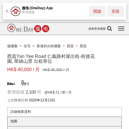
搵地 (OneDay) App
開啟
安裝
X
香港搵樓
搜索香港樓盤
Togg
navi
搵樓盤
>
住宅
>
香港的出租樓盤
>
西貢
>
西貢
西貢Yan Yee Road 仁義路村屋出租-前後花
園, 翠綠山景 出租單位
HK$ 40,000 / 月
HK$ 45,000 / 月
4
3
實用面積
2,100
呎
@HK$ 21
/ 呎 / 月
上次降價日期
2025年12月13日
詳細物業資料
地圖