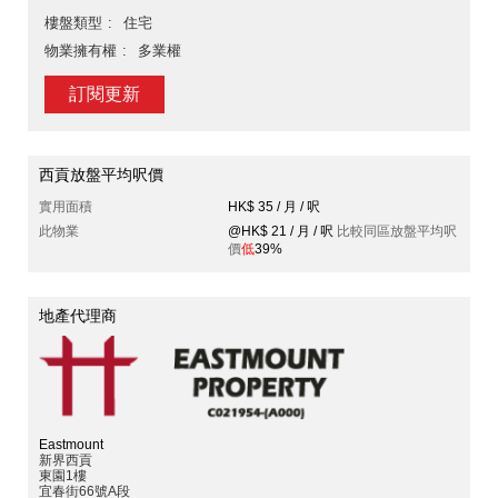
樓盤類型
住宅
物業擁有權
多業權
訂閱更新
西貢放盤平均呎價
實用面積
HK$ 35 / 月 / 呎
此物業
@HK$ 21 / 月 / 呎
比較同區放盤平均呎
價
低
39%
地產代理商
Eastmount
新界西貢
東園1樓
宜春街66號A段