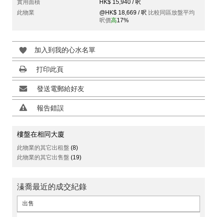
實用面積
HK$ 15,940 / 呎
此物業
@HK$ 18,669 / 呎
比較同區放盤平均
呎價
高
17%
加入到我的心水名單
打印此頁
發送電郵給好友
報告錯誤
樓盤在相同大廈
此物業的其它出租盤
(8)
此物業的其它出售盤
(19)
溱喬最近的成交紀錄
出售