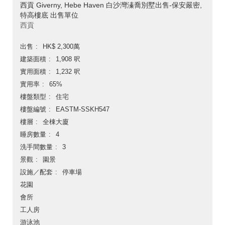
西貢 Giverny, Hebe Haven 白沙灣溱喬別墅出售-保安嚴密,
特高樓底 出售單位
西貢
出售
HK$ 2,300萬
建築面積
1,908 呎
實用面積
1,232 呎
實用率
65%
樓盤類型
住宅
樓盤編號
EASTM-SSKH547
樓層
全棟大廈
睡房數量
4
洗手間數量
3
景觀
園景
設施／配套
停車場
花園
會所
工人房
游泳池