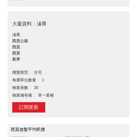
大廈資料：溱喬
溱喬
西貢公路
西貢
西貢
新界
樓盤類型
住宅
每層單位數量
1
物業座數
30
物業擁有權
單一業權
訂閱更新
西貢放盤平均呎價