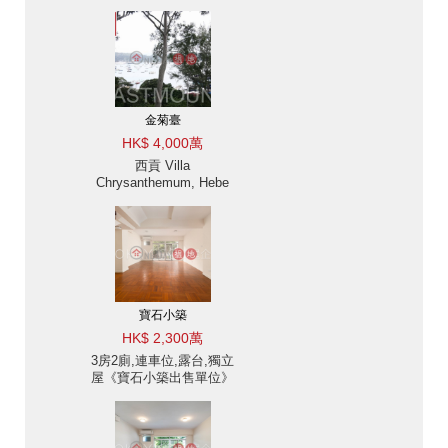
金菊臺
HK$ 4,000萬
西貢 Villa
Chrysanthemum, Hebe
Haven 白沙灣金菊臺別墅
出售及出租-海景, 高樓底
出售單位
寶石小築
HK$ 2,300萬
3房2廁,連車位,露台,獨立
屋《寶石小築出售單位》