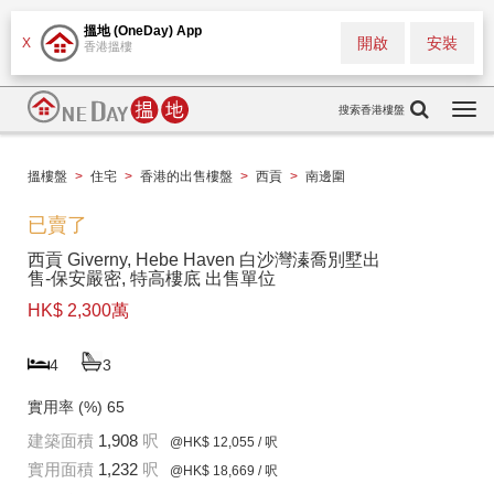
搵地 (OneDay) App
開啟
安裝
X
香港搵樓
搜索香港樓盤
Togg
navi
搵樓盤
>
住宅
>
香港的出售樓盤
>
西貢
>
南邊圍
已賣了
西貢 Giverny, Hebe Haven 白沙灣溱喬別墅出
售-保安嚴密, 特高樓底 出售單位
HK$ 2,300萬
4
3
實用率 (%)
65
建築面積
1,908
呎
@HK$ 12,055
/ 呎
實用面積
1,232
呎
@HK$ 18,669
/ 呎