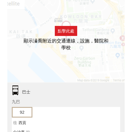
點擊此處
顯示溱喬附近的交通連線，設施，醫院和
學校
巴士
九巴
92
往
西貢