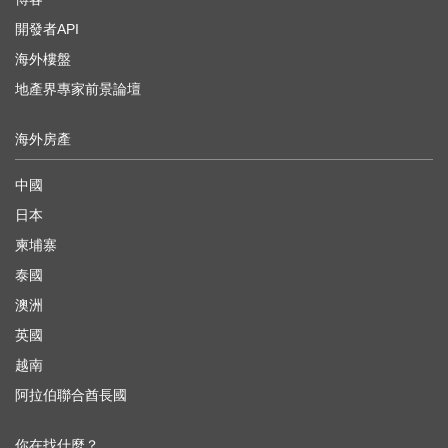
開發者API
海外樓盤
地產界專家前景論壇
海外房產
中國
日本
柬埔寨
泰國
澳洲
英國
越南
阿拉伯聯合酋長國
你在找什麼？