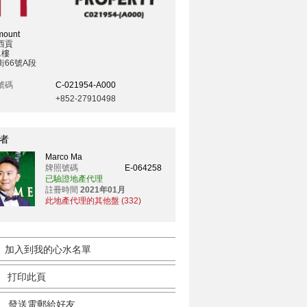
mount
西貢
1樓
街66號A段
號碼
C-021954-A000
+852-27910498
者
Marco Ma
牌照號碼
E-064258
已驗證地產代理
註冊時間
2021年01月
此地產代理的其他盤 (332)
加入到我的心水名單
打印此頁
發送電郵給好友