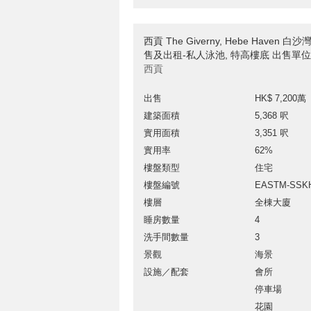
西貢 The Giverny, Hebe Haven 
售及出租-私人泳池, 特高樓底 出售單位
西貢
出售
HK$ 7,200萬
建築面積
5,368 呎
實用面積
3,351 呎
實用率
62%
樓盤類型
住宅
樓盤編號
EASTM-SSK
樓層
全棟大廈
睡房數量
4
洗手間數量
3
景觀
海景
設施／配套
會所
停車場
花園