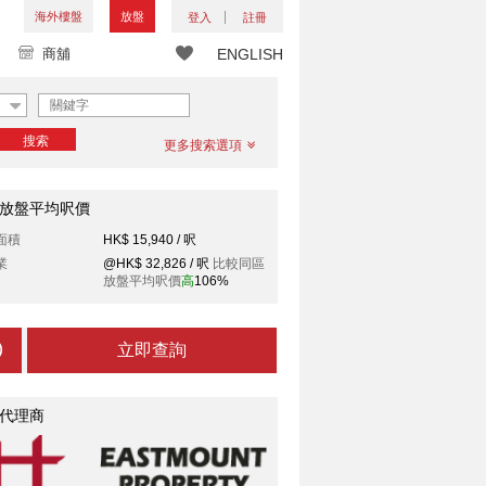
海外樓盤
放盤
登入
註冊
商舖
ENGLISH
搜索
更多搜索選項
放盤平均呎價
面積
HK$ 15,940 / 呎
業
@HK$ 32,826 / 呎
比較同區
放盤平均呎價
高
106%
立即查詢
代理商