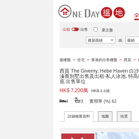
出租
出售
業主盤
建築面績
由
最細
搵樓盤
>
住宅
>
香港的出售樓盤
>
西貢
>
西貢 The Giverny, Hebe Haven 白
溱喬別墅出售及出租-私人泳池, 特高
底 出售單位
HK$ 7,200萬
HK$ 1.1億
4
3
實用率 (%)
62
詳細物業資料
地圖
街景