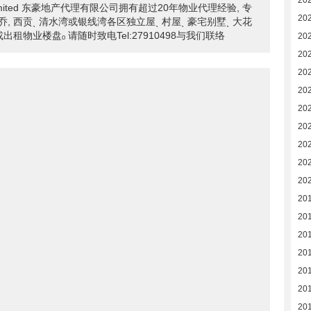
20
ncy Limited 东豪地产代理有限公司拥有超过20年物业代理经验, 专
20
n白沙湾溱乔, 西贡ˎ 清水湾或银线湾各区独立屋ˎ 村屋ˎ 豪宅别墅ˎ 大花
或出租物业楼盘ₒ 请随时致电Tel:27910498与我们联络
20
20
20
20
202
20
20
20
20
20
20
201
20
20
20
20