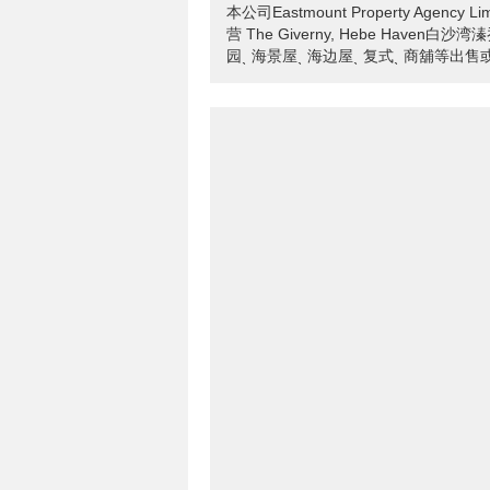
本公司Eastmount Property Age
营 The Giverny, Hebe Have
园ˎ 海景屋ˎ 海边屋ˎ 复式ˎ 商舖等出售