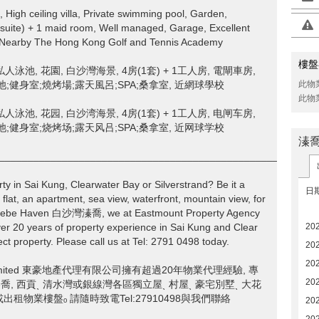
 High ceiling villa, Private swimming pool, Garden,
 suite) + 1 maid room, Well managed, Garage, Excellent
nts, Nearby The Hong Kong Golf and Tennis Academy
樓盤
泳池, 花園, 白沙灣海景, 4房(1套) + 1工人房, 電閘車房,
;健身室;燒烤場;露天風呂;SPA;桑拿室, 近網球學校
此物
此物
泳池, 花园, 白沙湾海景, 4房(1套) + 1工人房, 电闸车房,
;健身室;烧烤场;露天风吕;SPA;桑拿室, 近网球学校
溱
________________________________________________________
rty in Sai Kung, Clearwater Bay or Silverstrand? Be it a
日
 flat, an apartment, sea view, waterfront, mountain view, for
ny, Hebe Haven 白沙灣溱喬, we at Eastmount Property Agency
years of property experience in Sai Kung and Clear
20
ect property. Please call us at Tel: 2791 0498 today.
20
20
ncy Limited 東豪地產代理有限公司擁有超過20年物業代理經驗, 專
20
n 白沙灣溱喬, 西貢ˎ 清水灣或銀線灣各區獨立屋ˎ 村屋ˎ 豪宅別墅ˎ 大花
或出租物業樓盤ₒ 請隨時致電Tel:27910498與我們聯絡
20