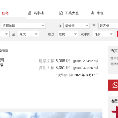
住宅
寫字樓
工業大廈
車位
選擇地區
由
最低價
至
最高價
至
最大
睡房
睡房
洗手間
任何
西貢
南邊圍
實用
沙灣
建築面積
5,368
呎
@HK$ 20,492
/ 呎
此物
樓
實用面積
3,351
呎
@HK$ 32,826
/ 呎
上次降價日期
2026年04月15日
地產