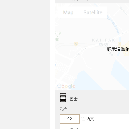
顯示溱喬
巴士
九巴
92
往
西貢