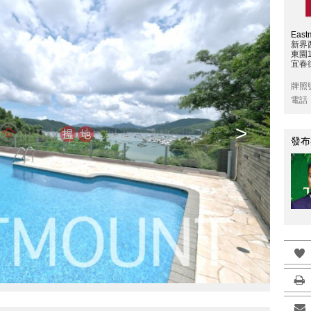
East
新界
東園
宜春
牌照
電話
>
發布