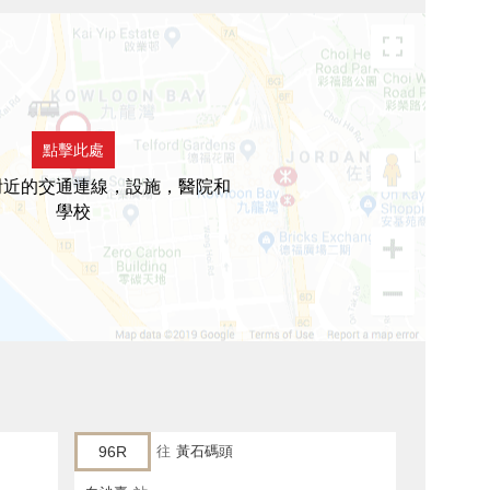
點擊此處
附近的交通連線，設施，醫院和
學校
96R
往
黃石碼頭