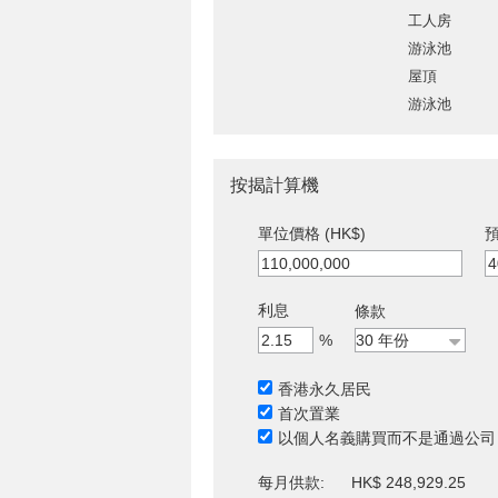
工人房
游泳池
屋頂
游泳池
按揭計算機
單位價格 (HK$)
預
利息
條款
%
香港永久居民
首次置業
以個人名義購買而不是通過公司
每月供款:
HK$ 248,929.25