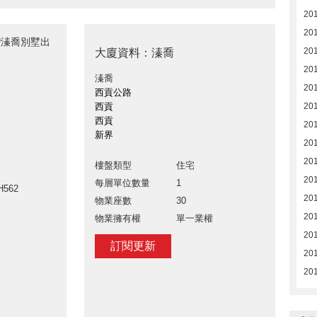
20
20
白沙灣溱喬別墅出
20
大廈資料：溱喬
20
溱喬
20
西貢公路
西貢
20
西貢
20
新界
20
20
樓盤類型
住宅
20
每層單位數量
1
H562
20
物業座數
30
20
物業擁有權
單一業權
20
訂閱更新
20
20