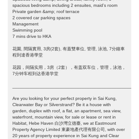
spacious bedrooms including 2 ensuites, maid’s room
Private garden &amp; roof terrace
2 covered car parking spaces
Management
Swimming pool
7 mins drive to HKA
花園, 間隔實用, 3房(2套), 有蓋雙車位, 管理, 泳池, 7分鐘車
程到達香港學堂
花园，间隔实用，3房（2套），有盖双车位，管理，泳池，
7分钟车程到达香港学堂
___________________________________________________
Are you looking for your perfect property in Sai Kung,
Clearwater Bay or Silverstrand? Be it a house with
garden, duplex with roof, a flat, an apartment, sea view,
waterfront, mountain view, for sale or lease or rent in
Habitat, Hebe Haven 白沙灣立德臺, we at Eastmount
Property Agency Limited 東豪地產代理有限公司, with over
20 years of property experience in Sai Kung and Clear