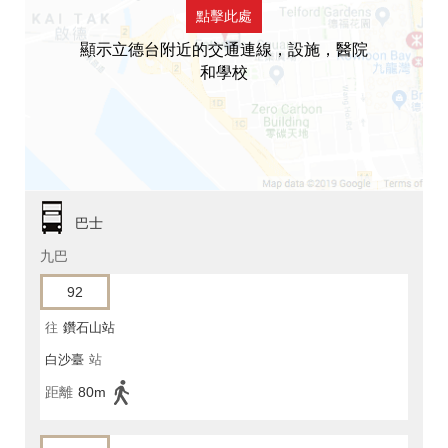
點擊此處
顯示立德台附近的交通連線，設施，醫院
和學校
巴士
九巴
92
往
鑽石山站
白沙臺
站
距離
80m