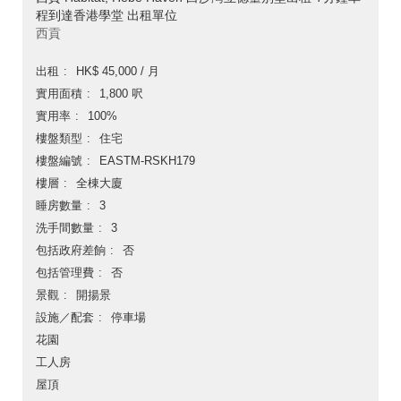
程到達香港學堂 出租單位
西貢
出租
HK$ 45,000 / 月
實用面積
1,800 呎
實用率
100%
樓盤類型
住宅
樓盤編號
EASTM-RSKH179
樓層
全棟大廈
睡房數量
3
洗手間數量
3
包括政府差餉
否
包括管理費
否
景觀
開揚景
設施／配套
停車場
花園
工人房
屋頂