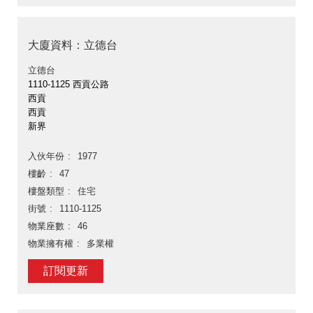
大廈資料：立德台
立德台
1110-1125 西貢公路
西貢
西貢
新界
入伙年份
1977
樓齡
47
樓盤類型
住宅
街號
1110-1125
物業座數
46
物業擁有權
多業權
訂閱更新