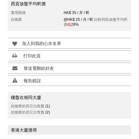
西貢放盤平均呎價
實用面積
HK$ 35 / 月 / 呎
此物業
@HK$ 25 / 月 / 呎
比較同區放盤平均呎
價
低
29%
加入到我的心水名單
打印此頁
發送電郵給好友
報告錯誤
樓盤在相同大廈
此物業的其它出租盤
(1)
此物業的其它出售盤
(2)
香港大廈搜尋