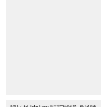
西貢 Habitat, Hebe Haven 白沙灣立德臺別墅出租-7分鐘車