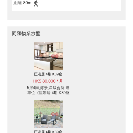
距離
80m
同類物業放盤
匡湖居 4期 K39座
HK$ 80,000 / 月
5房4廁,海景,星級會所,連
車位《匡湖居 4期 K39座
出租單位》
匡湖居 4期 K39座