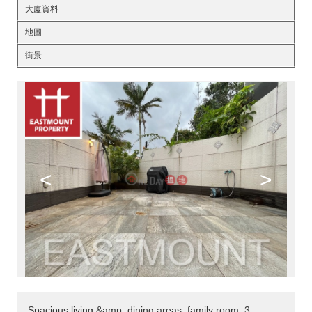
大廈資料
地圖
街景
<
>
Spacious living &amp; dining areas, family room, 3