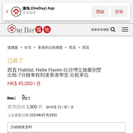
搵地 (OneDay) App
開啟
安裝
X
香港搵樓
搜索香港樓盤
Togg
navi
搵樓盤
>
住宅
>
香港的出租樓盤
>
西貢
>
西貢
已租了
西貢 Habitat, Hebe Haven 白沙灣立德臺別墅
出租-7分鐘車程到達香港學堂 出租單位
HK$ 45,000 / 月
3
3
實用面積
1,800
呎
@HK$ 25
/ 呎 / 月
上次更新日期
2024年07月29日
詳細物業資料