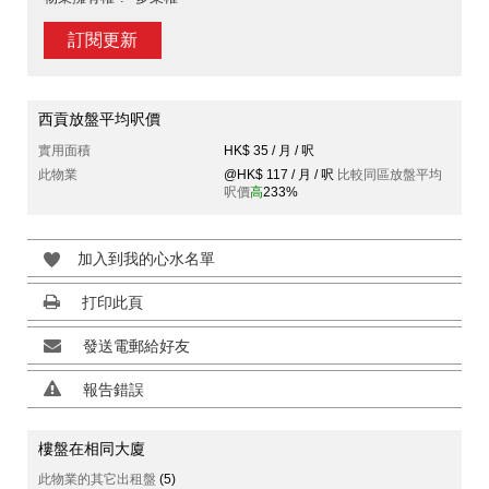
訂閱更新
西貢放盤平均呎價
實用面積
HK$ 35 / 月 / 呎
此物業
@HK$ 117 / 月 / 呎
比較同區放盤平均
呎價
高
233%
加入到我的心水名單
打印此頁
發送電郵給好友
報告錯誤
樓盤在相同大廈
此物業的其它出租盤
(5)