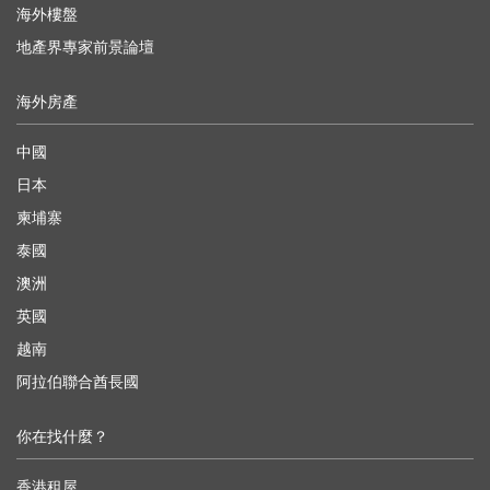
海外樓盤
地產界專家前景論壇
海外房產
中國
日本
柬埔寨
泰國
澳洲
英國
越南
阿拉伯聯合酋長國
你在找什麼？
香港租屋