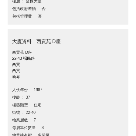
樓層
全棟大廈
包括政府差餉
否
包括管理費
否
大廈資料：西貢苑 D座
西貢苑 D座
22-40 褔民路
西貢
西貢
新界
入伙年份
1987
樓齡
37
樓盤類型
住宅
街號
22-40
物業層數
7
每層單位數量
8
物業擁有權
多業權