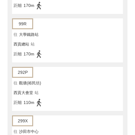
距離
170m
99R
往
大學鐵路站
西貢總站
站
距離
170m
292P
往
觀塘(裕民坊)
西貢大會堂
站
距離
110m
299X
往
沙田市中心