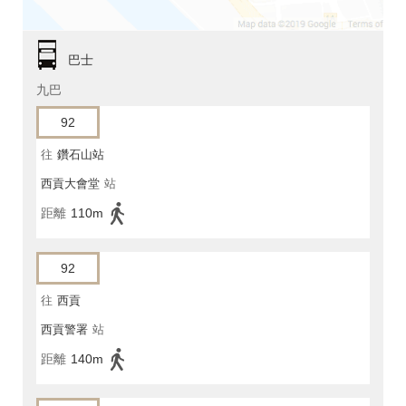
巴士
九巴
92
往
鑽石山站
西貢大會堂
站
距離
110m
92
往
西貢
西貢警署
站
距離
140m