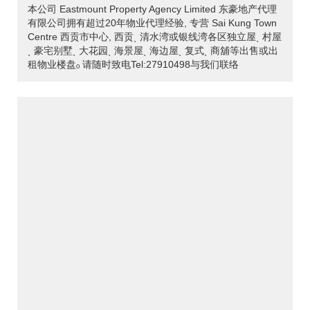
本公司 Eastmount Property Agency Limited 东豪地产代理
有限公司拥有超过20年物业代理经验, 专营 Sai Kung Town
Centre 西贡市中心, 西贡ˎ 清水湾或银线湾各区独立屋ˎ 村屋
ˎ 豪宅别墅ˎ 大花园ˎ 海景屋ˎ 海边屋ˎ 复式ˎ 商舖等出售或出
租物业楼盘ₒ 请随时致电Tel:27910498与我们联络