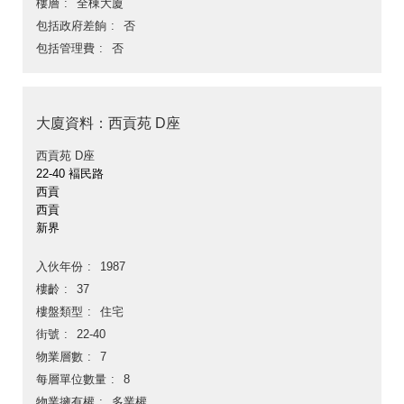
樓層
全棟大廈
包括政府差餉
否
包括管理費
否
大廈資料：西貢苑 D座
西貢苑 D座
22-40 褔民路
西貢
西貢
新界
入伙年份
1987
樓齡
37
樓盤類型
住宅
街號
22-40
物業層數
7
每層單位數量
8
物業擁有權
多業權