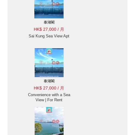
泰湖閣
HK$ 27,000 / 月
Sai Kung Sea View Apt
泰湖閣
HK$ 27,000 / 月
Convenience with a Sea
View | For Rent