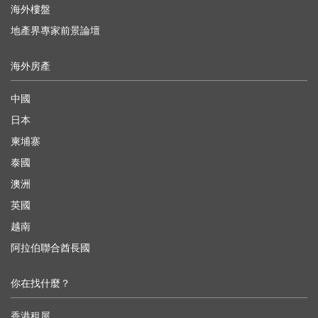
海外樓盤
地產界專家前景論壇
海外房產
中國
日本
柬埔寨
泰國
澳洲
英國
越南
阿拉伯聯合酋長國
你在找什麼？
香港租屋