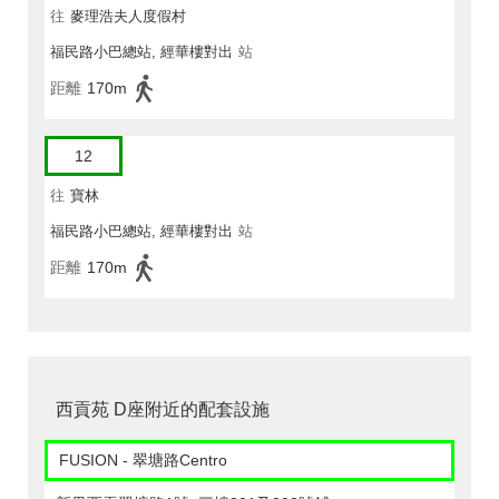
往
麥理浩夫人度假村
福民路小巴總站, 經華樓對出
站
距離
170m
12
往
寶林
福民路小巴總站, 經華樓對出
站
距離
170m
西貢苑 D座附近的配套設施
FUSION - 翠塘路Centro