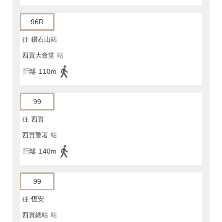
96R
往
鑽石山站
西貢大會堂
站
距離
110m
99
往
西貢
西貢警署
站
距離
140m
99
往
恆安
西貢總站
站