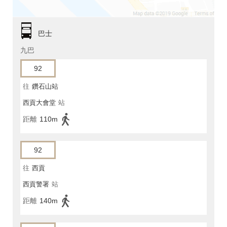
巴士
九巴
92
往
鑽石山站
西貢大會堂
站
距離
110m
92
往
西貢
西貢警署
站
距離
140m