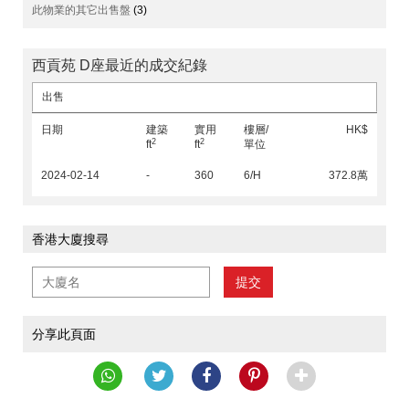
此物業的其它出售盤
(3)
西貢苑 D座最近的成交紀錄
出售
日期
建築
實用
樓層/
HK$
2
2
ft
ft
單位
2024-02-14
-
360
6/H
372.8萬
香港大廈搜尋
提交
分享此頁面