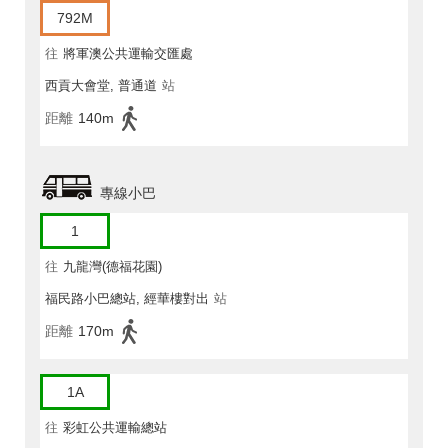
792M
往
將軍澳公共運輸交匯處
西貢大會堂, 普通道
站
距離
140m
專線小巴
1
往
九龍灣(德福花園)
福民路小巴總站, 經華樓對出
站
距離
170m
1A
往
彩虹公共運輸總站