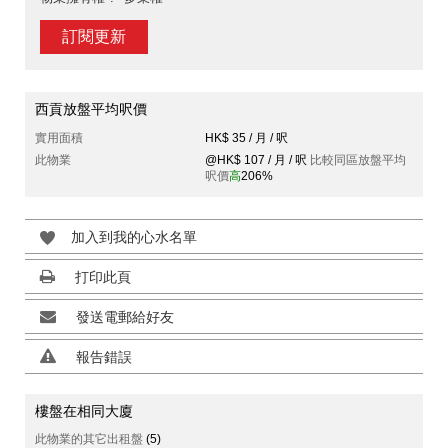
訂閱更新
西貢放盤平均呎價
實用面積
HK$ 35 / 月 / 呎
此物業
@HK$ 107 / 月 / 呎
比較同區放盤平均
呎價
高
206%
加入到我的心水名單
打印此頁
發送電郵給好友
報告錯誤
樓盤在相同大廈
此物業的其它出租盤
(5)