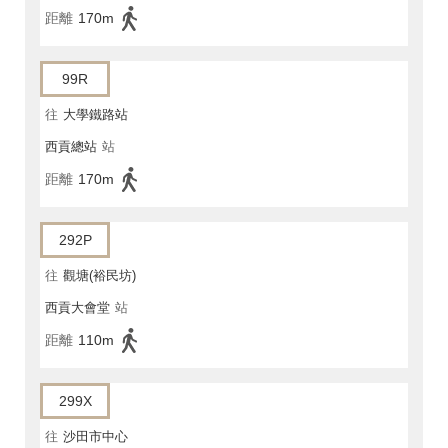
距離
170m
99R
往
大學鐵路站
西貢總站
站
距離
170m
292P
往
觀塘(裕民坊)
西貢大會堂
站
距離
110m
299X
往
沙田市中心