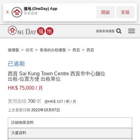
搵地 (OneDay) App
開啟
安裝
X
香港搵樓
搜索香港樓盤
Togg
navi
搵樓盤
>
住宅
>
香港的出租樓盤
>
西貢
>
西貢
已過期
西貢 Sai Kung Town Centre 西貢市中心舖位
出租-位置方便 出租單位
HK$ 75,000 / 月
實用面積
700
呎
@HK$ 107
/ 呎 / 月
上次更新日期
2022年10月07日
詳細物業資料
大廈資料