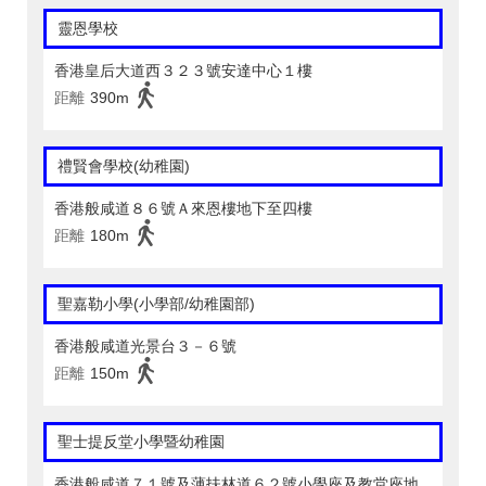
靈恩學校
香港皇后大道西３２３號安達中心１樓
距離
390m
禮賢會學校(幼稚園)
香港般咸道８６號Ａ來恩樓地下至四樓
距離
180m
聖嘉勒小學(小學部/幼稚園部)
香港般咸道光景台３－６號
距離
150m
聖士提反堂小學暨幼稚園
香港般咸道７１號及薄扶林道６２號小學座及教堂座地