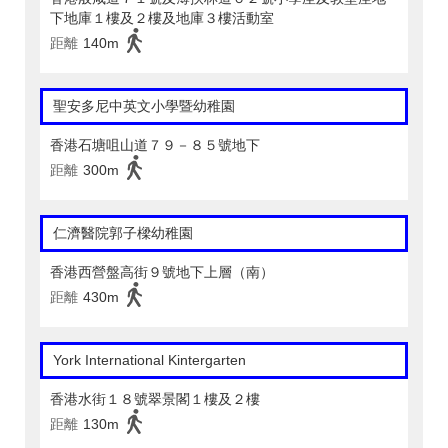
下地庫１樓及２樓及地庫３樓活動室
距離
140m
聖安多尼中英文小學暨幼稚園
香港石塘咀山道７９－８５號地下
距離
300m
仁濟醫院郭子樑幼稚園
香港西營盤高街９號地下上層（南）
距離
430m
York International Kintergarten
香港水街１８號翠景閣１樓及２樓
距離
130m