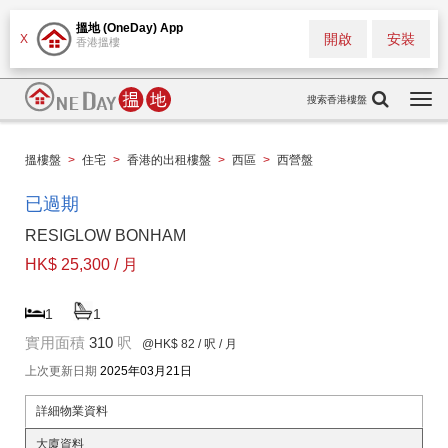
搵地 (OneDay) App
開啟
安裝
X
香港搵樓
搜索香港樓盤
Togg
navi
搵樓盤
>
住宅
>
香港的出租樓盤
>
西區
>
西營盤
已過期
RESIGLOW BONHAM
HK$ 25,300 / 月
1
1
實用面積
310
呎
@HK$ 82
/ 呎 / 月
上次更新日期
2025年03月21日
詳細物業資料
大廈資料