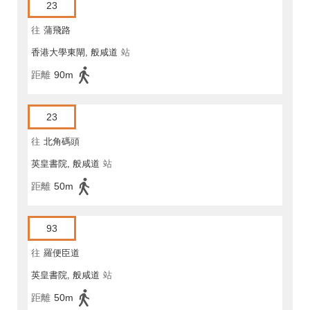
23
往
蒲飛路
香港大學東閘, 般咸道
站
距離
90m
23
往
北角碼頭
英皇書院, 般咸道
站
距離
50m
93
往
羅便臣道
英皇書院, 般咸道
站
距離
50m