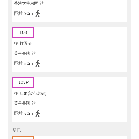
香港大學東閘
站
距離
90m
103
往
竹園邨
英皇書院
站
距離
50m
103P
往
旺角(染布房街)
英皇書院
站
距離
50m
新巴