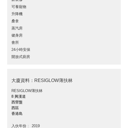
可養寵物
升降機
桑拿
蒸汽房
健身房
會所
24小時安保
開放式廚房
大廈資料：RESIGLOW薄扶林
RESIGLOW薄扶林
8 興漢道
西營盤
西區
香港島
入伙年份
2019