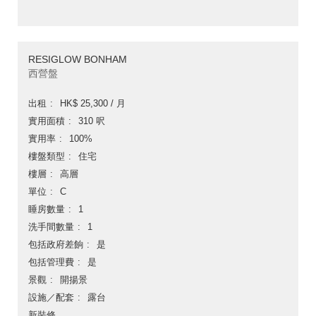
RESIGLOW BONHAM
西營盤
出租
HK$ 25,300 / 月
實用面積
310 呎
實用率
100%
樓盤類型
住宅
樓層
高層
單位
C
睡房數量
1
洗手間數量
1
包括政府差餉
是
包括管理費
是
景觀
開揚景
設施／配套
露台
新裝修