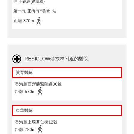
往
干德道(循環線)
第一街, 正街街市對出
站
距離
370m
RESIGLOW薄扶林附近的醫院
贊育醫院
香港島西營盤醫院道30號
距離
570m
東華醫院
香港島上環普仁街12號
距離
780m