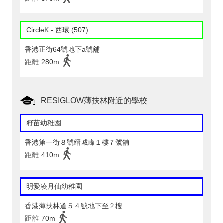
CircleK - 西環 (507)
香港正街64號地下a號舖
距離
280m
RESIGLOW薄扶林附近的學校
籽苗幼稚園
香港第一街８號縉城峰１樓７號舖
距離
410m
明愛凌月仙幼稚園
香港薄扶林道５４號地下至２樓
距離
70m