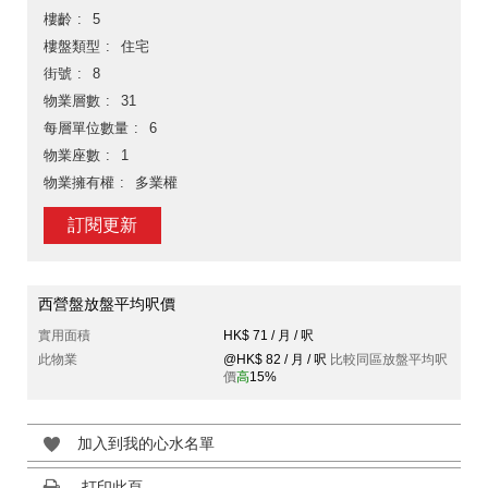
樓齡
5
樓盤類型
住宅
街號
8
物業層數
31
每層單位數量
6
物業座數
1
物業擁有權
多業權
訂閱更新
西營盤放盤平均呎價
實用面積
HK$ 71 / 月 / 呎
此物業
@HK$ 82 / 月 / 呎
比較同區放盤平均呎
價
高
15%
加入到我的心水名單
打印此頁