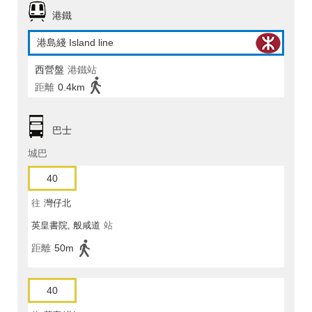
港鐵
港島綫 Island line
西營盤
港鐵站
距離
0.4km
巴士
城巴
40
往
灣仔北
英皇書院, 般咸道
站
距離
50m
40