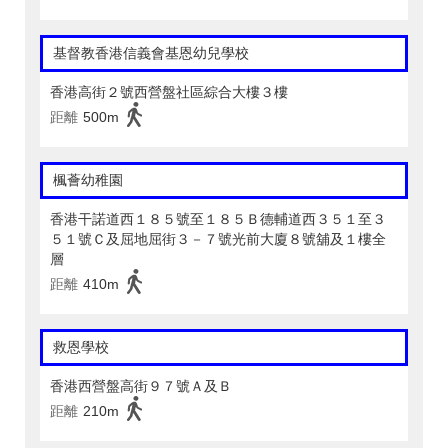
基督教香港信義會基恩幼兒學校
香港高街２號西營盤社區綜合大樓３樓
距離
500m
楓薈幼稚園
香港干諾道西１８５號至１８５Ｂ德輔道西３５１至３
５１號Ｃ及屈地屈街３－７號光前大廈８號舖及１樓全
層
距離
410m
救恩學校
香港西營盤高街９７號Ａ及Ｂ
距離
210m