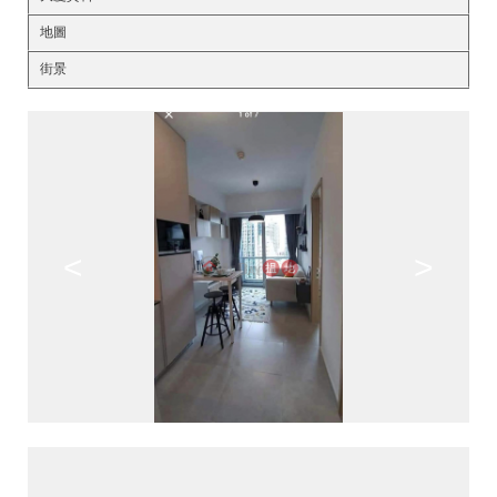
地圖
街景
<
>