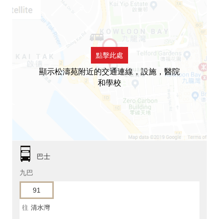
點擊此處
顯示松濤苑附近的交通連線，設施，醫院
和學校
巴士
九巴
91
往
清水灣