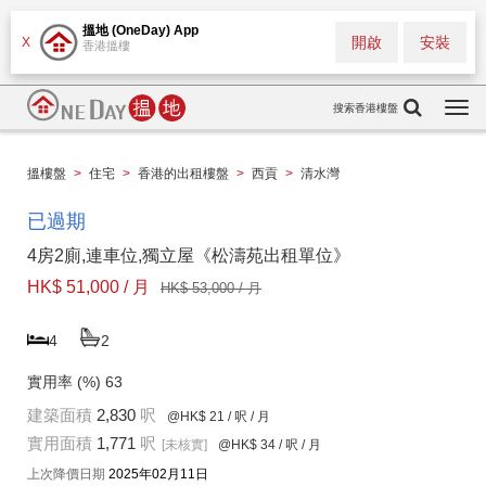
搵地 (OneDay) App
開啟
安裝
X
香港搵樓
搜索香港樓盤
Togg
navi
搵樓盤
>
住宅
>
香港的出租樓盤
>
西貢
>
清水灣
已過期
4房2廁,連車位,獨立屋《松濤苑出租單位》
HK$ 51,000 / 月
HK$ 53,000 / 月
4
2
實用率 (%)
63
建築面積
2,830
呎
@HK$ 21
/ 呎 / 月
實用面積
1,771
呎
[未核實]
@HK$ 34
/ 呎 / 月
上次降價日期
2025年02月11日