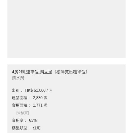
4房2廁,連車位,獨立屋《松濤苑出租單位》
清水灣
出租
HK$ 51,000 / 月
建築面積
2,830 呎
實用面積
1,771 呎
[未核實]
實用率
63%
樓盤類型
住宅