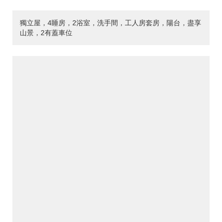
獨立屋，4睡房，2浴室，洗手間，工人房套房，陽台，盡享
山景，2有蓋車位