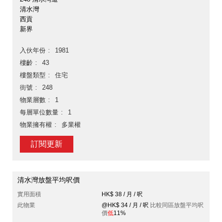
清水灣
西貢
新界
入伙年份
1981
樓齡
43
樓盤類型
住宅
街號
248
物業層數
1
每層單位數量
1
物業擁有權
多業權
訂閱更新
清水灣放盤平均呎價
實用面積
HK$ 38 / 月 / 呎
此物業
@HK$ 34 / 月 / 呎
比較同區放盤平均呎
價
低
11%