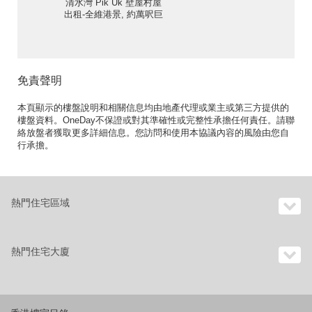
清水灣 Pik Uk 壁屋村屋
出租-全維港景, 約萬呎巨
園 | Eastmount Property
東豪地產 ID:1310壁屋出
售單位
免責聲明
本頁顯示的樓盤說明和相關信息均由地產代理或業主或第三方提供的
樓盤資料。OneDay不保證或對其準確性或完整性承擔任何責任。請聯
絡放盤者獲取更多詳細信息。您訪問和使用本協議內容的風險由您自
行承擔。
熱門住宅區域
熱門住宅大廈