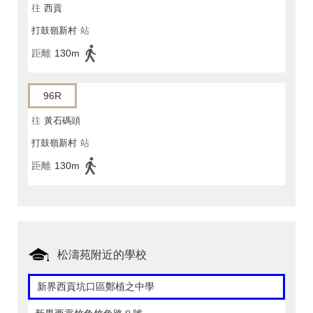
往
西貢
打鼓嶺新村
站
距離
130m
96R
往
黃石碼頭
打鼓嶺新村
站
距離
130m
松濤苑附近的學校
新界西貢坑口區鄭植之中學