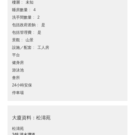
樓層
未知
睡房數量
4
洗手間數量
2
包括政府差餉
是
包括管理費
是
景觀
山景
設施／配套
工人房
平台
健身房
游泳池
會所
24小時安保
停車場
大廈資料：松濤苑
松濤苑
248 清水灣道