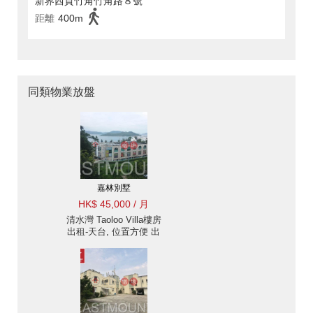
新界西貢竹角竹角路８號
距離
400m
同類物業放盤
嘉林別墅
HK$ 45,000 / 月
清水灣 Taoloo Villa樓房
出租-天台, 位置方便 出
租單位