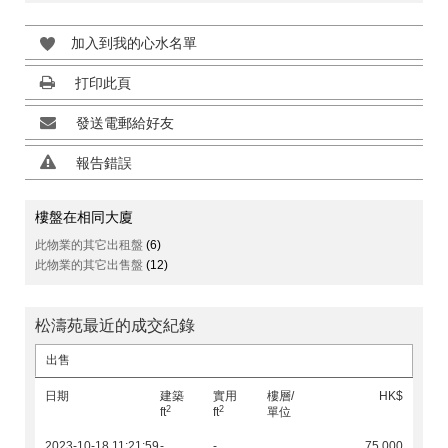
加入到我的心水名單
打印此頁
發送電郵給好友
報告錯誤
樓盤在相同大廈
此物業的其它出租盤
(6)
此物業的其它出售盤
(12)
松濤苑最近的成交紀錄
出售
日期
建築
實用
樓層/
HK$
2
2
ft
ft
單位
2023-10-18 11:21:59
-
-
75,000