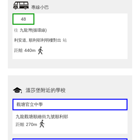
專線小巴
48
往
九龍灣(循環線)
利安道, 順利邨利明樓對出
站
距離
440m
溫莎堡附近的學校
觀塘官立中學
九龍觀塘順緻街九號順利邨
距離
270m