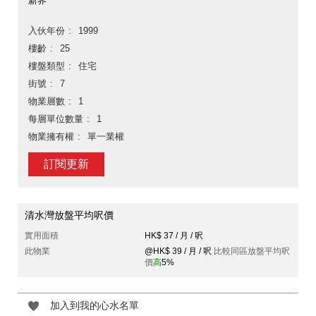
新界
入伙年份
1999
樓齡
25
樓盤類型
住宅
街號
7
物業層數
1
每層單位數量
1
物業擁有權
單一業權
訂閱更新
清水灣放盤平均呎價
實用面積
HK$ 37 / 月 / 呎
此物業
@HK$ 39 / 月 / 呎
比較同區放盤平均呎
價
高
5%
加入到我的心水名單