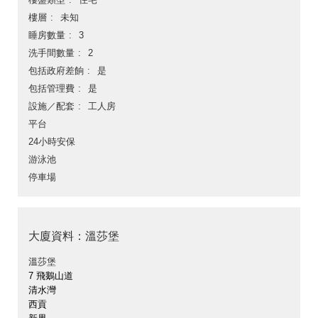
樓層
未知
睡房數量
3
洗手間數量
2
包括政府差餉
是
包括管理費
是
設施／配套
工人房
平台
24小時安保
游泳池
停車場
大廈資料：溫莎堡
溫莎堡
7 飛鵝山道
清水灣
西貢