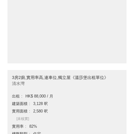
3房2廁,實用率高,連車位,獨立屋《溫莎堡出租單位》
清水灣
出租
HK$ 88,000 / 月
建築面積
3,128 呎
實用面積
2,580 呎
[未核實]
實用率
82%
樓盤類型
住宅