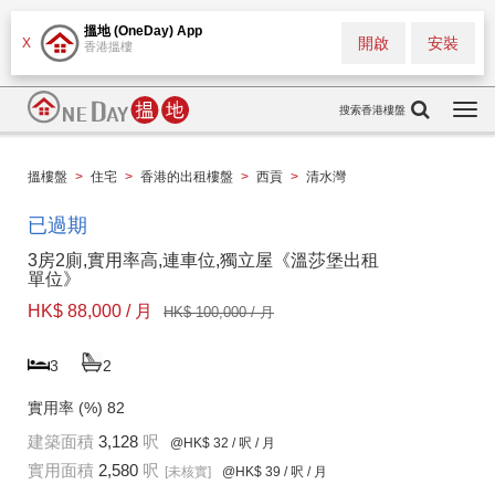
搵地 (OneDay) App
開啟
安裝
X
香港搵樓
搜索香港樓盤
Togg
navi
搵樓盤
>
住宅
>
香港的出租樓盤
>
西貢
>
清水灣
已過期
3房2廁,實用率高,連車位,獨立屋《溫莎堡出租
單位》
HK$ 88,000 / 月
HK$ 100,000 / 月
3
2
實用率 (%)
82
建築面積
3,128
呎
@HK$ 32
/ 呎 / 月
實用面積
2,580
呎
[未核實]
@HK$ 39
/ 呎 / 月