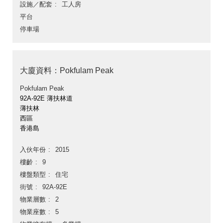
設施／配套
工人房
平台
停車場
大廈資料：Pokfulam Peak
Pokfulam Peak
92A-92E 薄扶林道
薄扶林
西區
香港島
入伙年份
2015
樓齡
9
樓盤類型
住宅
街號
92A-92E
物業層數
2
物業座數
5