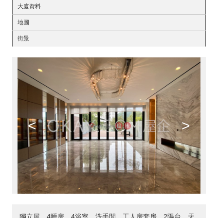
大廈資料
地圖
街景
<
>
獨立屋，4睡房，4浴室，洗手間，工人房套房，2陽台，天