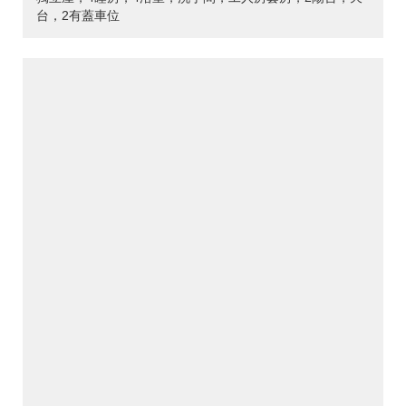
台，2有蓋車位