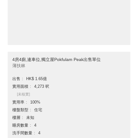
4房4廁,連車位,獨立屋Pokfulam Peak出售單位
薄扶林
出售
HK$ 1.65億
實用面積
4,273 呎
[未核實]
實用率
100%
樓盤類型
住宅
樓層
未知
睡房數量
4
洗手間數量
4