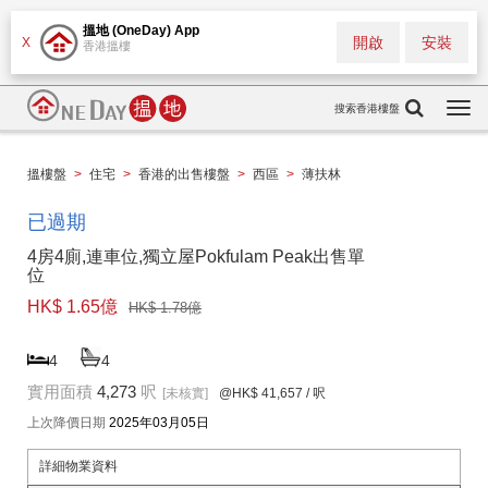
搵地 (OneDay) App
開啟
安裝
X
香港搵樓
搜索香港樓盤
Togg
navi
搵樓盤
>
住宅
>
香港的出售樓盤
>
西區
>
薄扶林
已過期
4房4廁,連車位,獨立屋Pokfulam Peak出售單
位
HK$ 1.65億
HK$ 1.78億
4
4
實用面積
4,273
呎
[未核實]
@HK$ 41,657
/ 呎
上次降價日期
2025年03月05日
詳細物業資料