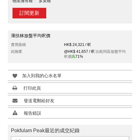
物業擁有權
多業權
訂閱更新
薄扶林放盤平均呎價
實用面積
HK$ 24,321 / 呎
此物業
@HK$ 41,657 / 呎
比較同區放盤平均
呎價
高
71%
加入到我的心水名單
打印此頁
發送電郵給好友
報告錯誤
Pokfulam Peak最近的成交紀錄