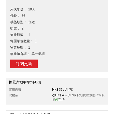
入伙年份
1988
樓齡
36
樓盤類型
住宅
街號
2
物業層數
1
每層單位數量
1
物業座數
1
物業擁有權
單一業權
訂閱更新
愉景灣放盤平均呎價
實用面積
HK$ 37 / 月 / 呎
此物業
@HK$ 45 / 月 / 呎
比較同區放盤平均呎
價
高
21%