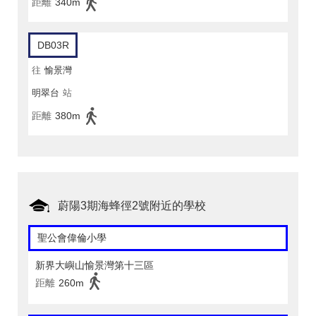
距離
340m
DB03R
往
愉景灣
明翠台
站
距離
380m
蔚陽3期海蜂徑2號附近的學校
聖公會偉倫小學
新界大嶼山愉景灣第十三區
距離
260m