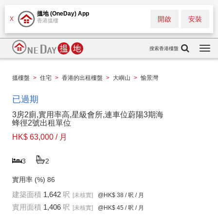
搵地 (OneDay) App
開啟
安裝
X
香港搵樓
搜索香港樓盤
Togg
navi
搵樓盤
>
住宅
>
香港的出租樓盤
>
大嶼山
>
愉景灣
已過期
3房2廁,實用率高,星級會所,連車位蔚陽3期海
蜂徑2號出租單位
HK$ 63,000 / 月
3
2
實用率 (%)
86
建築面積
1,642
呎
[未核實]
@HK$ 38
/ 呎 / 月
實用面積
1,406
呎
[未核實]
@HK$ 45
/ 呎 / 月