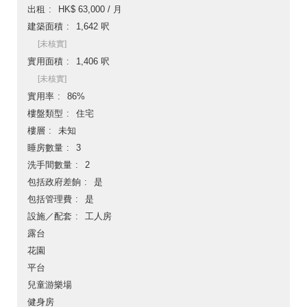
出租
HK$ 63,000 / 月
建築面積
1,642 呎
[未核實]
實用面積
1,406 呎
[未核實]
實用率
86%
樓盤類型
住宅
樓層
未知
睡房數量
3
洗手間數量
2
包括政府差餉
是
包括管理費
是
設施／配套
工人房
露台
花園
平台
兒童游樂場
健身房