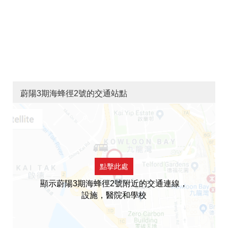
蔚陽3期海蜂徑2號的交通站點
點擊此處
顯示蔚陽3期海蜂徑2號附近的交通連線，
設施，醫院和學校