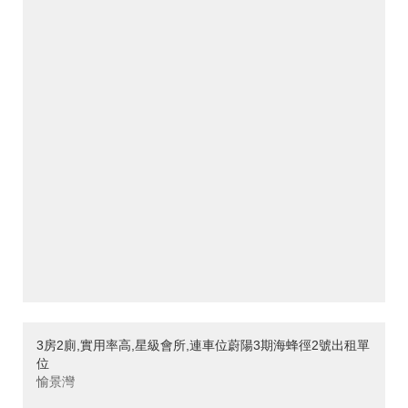
3房2廁,實用率高,星級會所,連車位蔚陽3期海蜂徑2號出租單
位
愉景灣