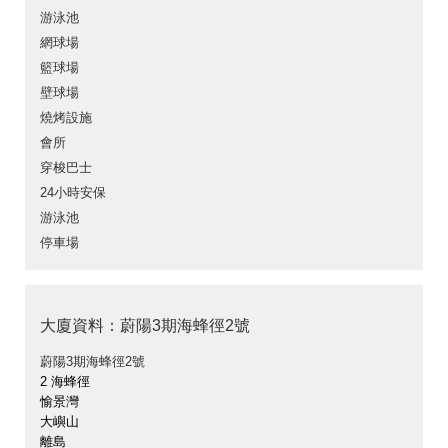
游泳池
網球場
籃球場
壁球場
燒烤設施
會所
穿梭巴士
24小時安保
游泳池
停車場
大廈資料：蔚陽3期海蜂徑2號
蔚陽3期海蜂徑2號
2 海蜂徑
愉景灣
大嶼山
離島