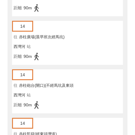
距離
90m
14
往
赤柱廣場(晨早班次經馬坑)
西灣河
站
距離
90m
14
往
赤柱砲台(閘口)(不經馬坑及東頭
西灣河
站
灣道)
距離
90m
14
往
赤柱監獄(經東頭灣道)