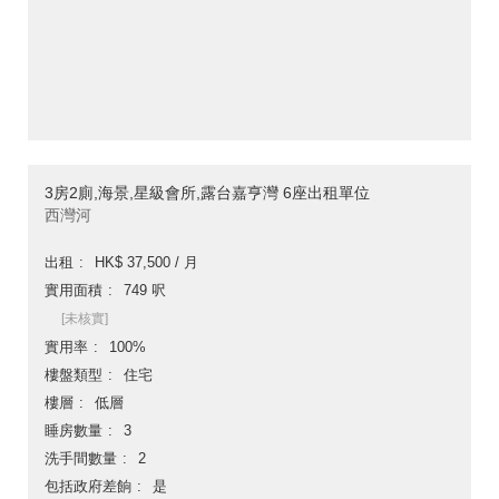
3房2廁,海景,星級會所,露台嘉亨灣 6座出租單位
西灣河
出租
HK$ 37,500 / 月
實用面積
749 呎
[未核實]
實用率
100%
樓盤類型
住宅
樓層
低層
睡房數量
3
洗手間數量
2
包括政府差餉
是