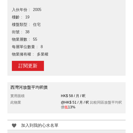
入伙年份
2005
樓齡
19
樓盤類型
住宅
街號
38
物業層數
55
每層單位數量
8
物業擁有權
多業權
訂閱更新
西灣河放盤平均呎價
實用面積
HK$ 58 / 月 / 呎
此物業
@HK$ 51 / 月 / 呎
比較同區放盤平均呎
價
低
13%
加入到我的心水名單