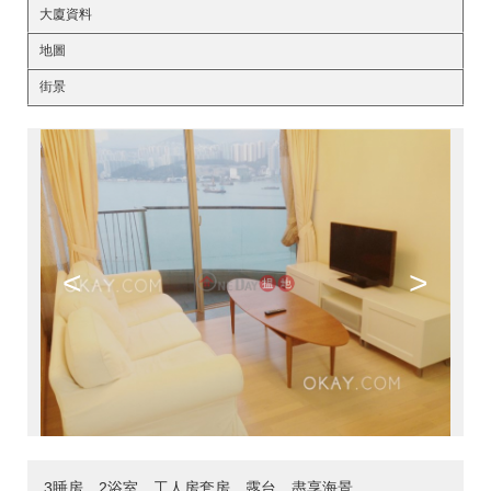
大廈資料
地圖
街景
<
>
3睡房，2浴室，工人房套房，露台，盡享海景