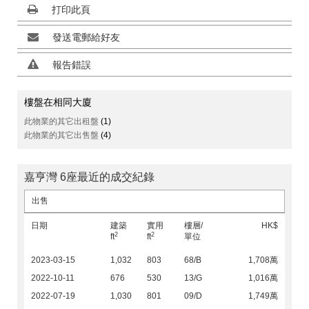
打印此頁
發送電郵給好友
報告錯誤
樓盤在相同大廈
此物業的其它出租盤
(1)
此物業的其它出售盤
(4)
嘉亨灣 6座最近的成交紀錄
出售
日期
建築
實用
樓層/
HK$
2
2
ft
ft
單位
2023-03-15
1,032
803
68/B
1,708萬
2022-10-11
676
530
13/G
1,016萬
2022-07-19
1,030
801
09/D
1,749萬