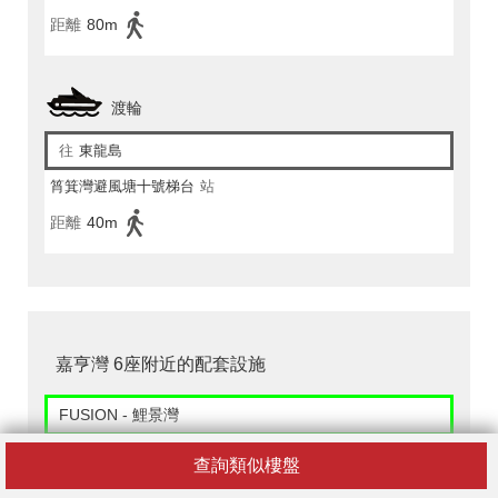
距離
80m
渡輪
往
東龍島
筲箕灣避風塘十號梯台
站
距離
40m
嘉亨灣 6座附近的配套設施
FUSION - 鯉景灣
香港西灣河太安街25d號鯉景灣地下8-13號鋪
查詢類似樓盤
距離
200m