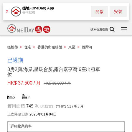
搵地 (OneDay) App
開啟
安裝
X
香港搵樓
搜索香港樓盤
Togg
navi
搵樓盤
>
住宅
>
香港的出租樓盤
>
東區
>
西灣河
已過期
3房2廁,海景,星級會所,露台嘉亨灣 6座出租單
位
HK$ 37,500 / 月
HK$ 38,000 / 月
3
2
實用面積
749
呎
[未核實]
@HK$ 51
/ 呎 / 月
上次降價日期
2025年01月04日
詳細物業資料