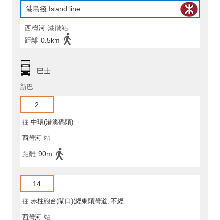
港島綫 Island line
西灣河
港鐵站
距離
0.5km
巴士
新巴
2
往
中環(港澳碼頭)
西灣河
站
距離
90m
14
往
赤柱砲台(閘口)(經東頭灣道, 不經
西灣河
站
馬坑)