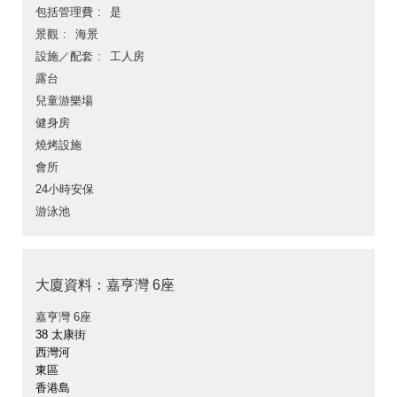
包括管理費
是
景觀
海景
設施／配套
工人房
露台
兒童游樂場
健身房
燒烤設施
會所
24小時安保
游泳池
大廈資料：嘉亨灣 6座
嘉亨灣 6座
38 太康街
西灣河
東區
香港島