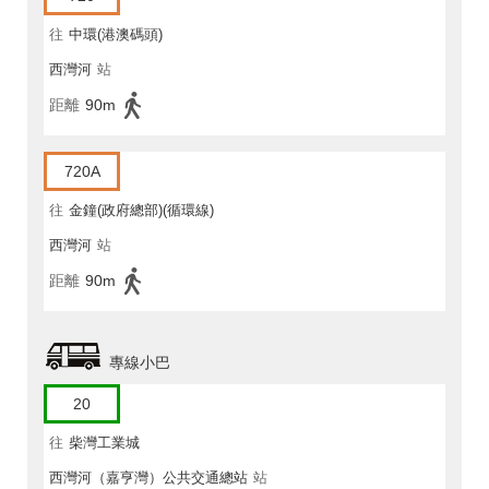
往
中環(港澳碼頭)
西灣河
站
距離
90m
720A
往
金鐘(政府總部)(循環線)
西灣河
站
距離
90m
專線小巴
20
往
柴灣工業城
西灣河（嘉亨灣）公共交通總站
站