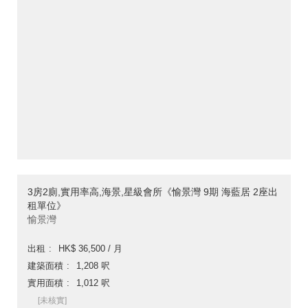
3房2廁,實用率高,海景,星級會所《愉景灣 9期 海藍居 2座出
租單位》
愉景灣
出租
HK$ 36,500 / 月
建築面積
1,208 呎
實用面積
1,012 呎
[未核實]