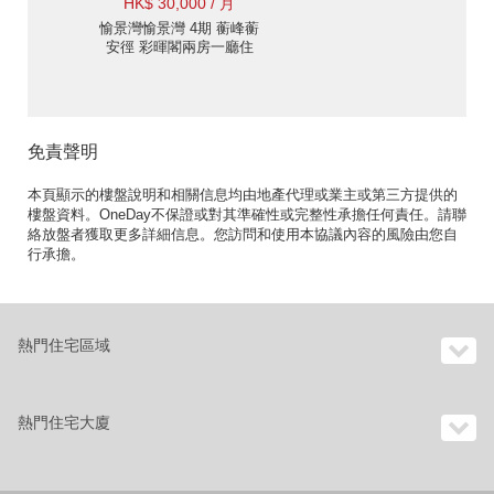
HK$ 30,000 / 月
愉景灣愉景灣 4期 蘅峰蘅
安徑 彩暉閣兩房一廳住
宅樓盤出租
免責聲明
本頁顯示的樓盤說明和相關信息均由地產代理或業主或第三方提供的
樓盤資料。OneDay不保證或對其準確性或完整性承擔任何責任。請聯
絡放盤者獲取更多詳細信息。您訪問和使用本協議內容的風險由您自
行承擔。
熱門住宅區域
熱門住宅大廈