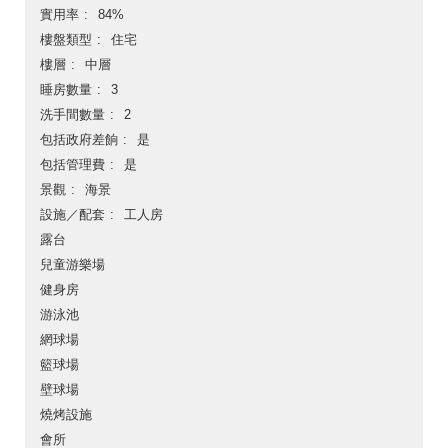
實用率
84%
樓盤類型
住宅
樓層
中層
睡房數量
3
洗手間數量
2
包括政府差餉
是
包括管理費
是
景觀
海景
設施／配套
工人房
露台
兒童游樂場
健身房
游泳池
網球場
籃球場
壁球場
燒烤設施
會所