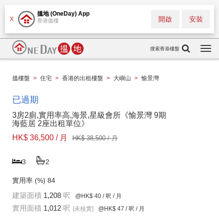
搵地 (OneDay) App
開啟
安裝
X
香港搵樓
搜索香港樓盤
Togg
navi
搵樓盤
>
住宅
>
香港的出租樓盤
>
大嶼山
>
愉景灣
已過期
3房2廁,實用率高,海景,星級會所《愉景灣 9期
海藍居 2座出租單位》
HK$ 36,500 / 月
HK$ 38,500 / 月
3
2
實用率 (%)
84
建築面積
1,208
呎
@HK$ 40
/ 呎 / 月
實用面積
1,012
呎
[未核實]
@HK$ 47
/ 呎 / 月