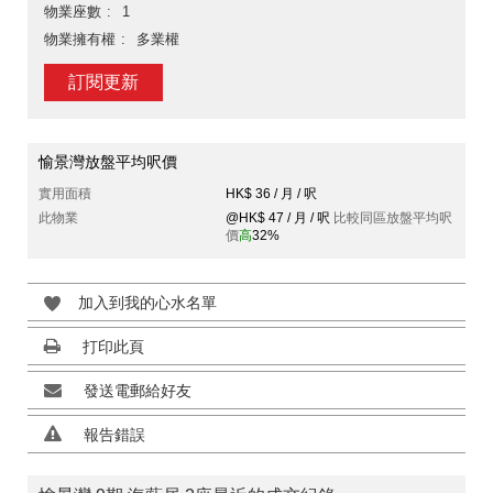
物業座數
1
物業擁有權
多業權
訂閱更新
愉景灣放盤平均呎價
實用面積
HK$ 36 / 月 / 呎
此物業
@HK$ 47 / 月 / 呎
比較同區放盤平均呎
價
高
32%
加入到我的心水名單
打印此頁
發送電郵給好友
報告錯誤