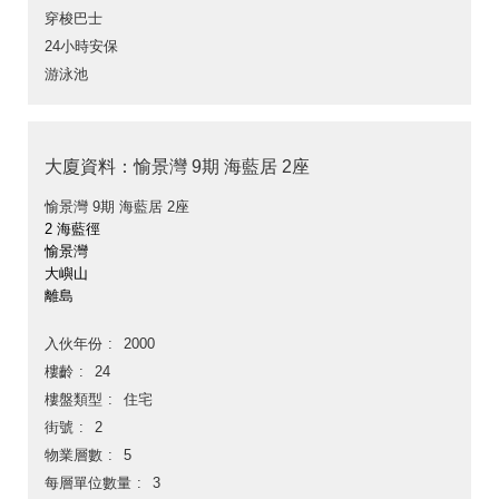
穿梭巴士
24小時安保
游泳池
大廈資料：愉景灣 9期 海藍居 2座
愉景灣 9期 海藍居 2座
2 海藍徑
愉景灣
大嶼山
離島
入伙年份
2000
樓齡
24
樓盤類型
住宅
街號
2
物業層數
5
每層單位數量
3