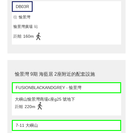
DB03R
往
愉景灣
愉景灣廣場
站
距離
160m
愉景灣 9期 海藍居 2座附近的配套設施
FUSIONBLACKANDGREY - 愉景灣
大嶼山愉景灣商場c座g25 號地下
距離
220m
7-11 大嶼山