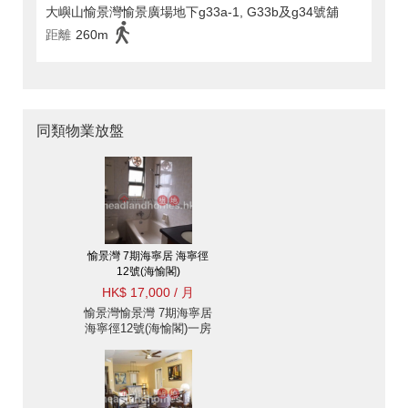
大嶼山愉景灣愉景廣場地下g33a-1, G33b及g34號舖
距離
260m
同類物業放盤
愉景灣 7期海寧居 海寧徑
12號(海愉閣)
HK$ 17,000 / 月
愉景灣愉景灣 7期海寧居
海寧徑12號(海愉閣)一房
住宅樓盤出租