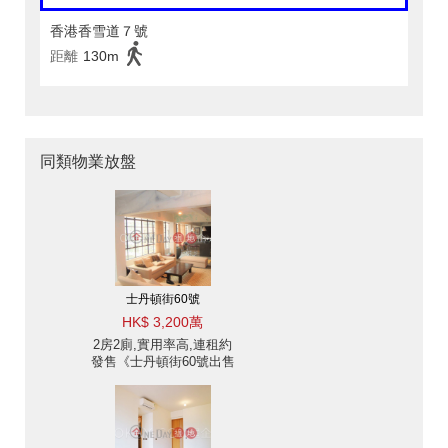
香港香雪道７號
距離
130m
同類物業放盤
士丹頓街60號
HK$ 3,200萬
2房2廁,實用率高,連租約
發售《士丹頓街60號出售
單位》