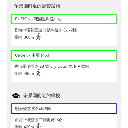
帝景園附近的配套設施
FUSION - 花園道科達中心
香港中環花園道51號科達中心1-2樓
距離
360m
CircleK - 中環 (463)
香港羅便臣道 28 號 Lily Court 地下 A 號舖
距離
460m
帝景園附近的學校
明愛聖方濟各幼稚園
香港中環堅道二號明愛中心
距離
420m