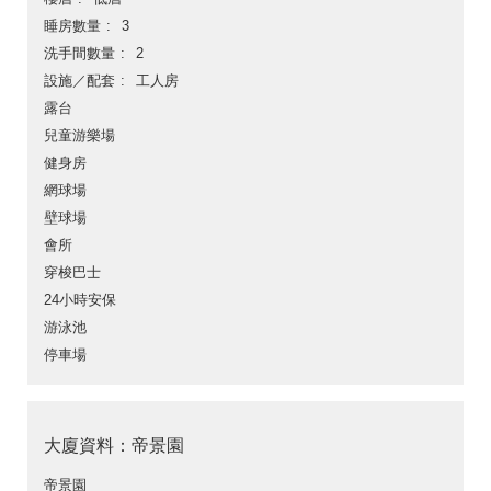
睡房數量
3
洗手間數量
2
設施／配套
工人房
露台
兒童游樂場
健身房
網球場
壁球場
會所
穿梭巴士
24小時安保
游泳池
停車場
大廈資料：帝景園
帝景園