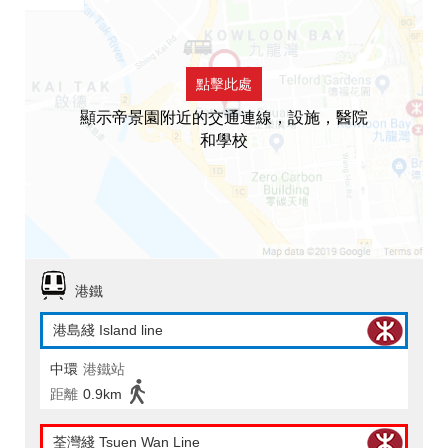
點擊此處
顯示帝景園附近的交通連線，設施，醫院
和學校
港鐵
港島綫 Island line
中環
港鐵站
距離
0.9km
荃灣綫 Tsuen Wan Line