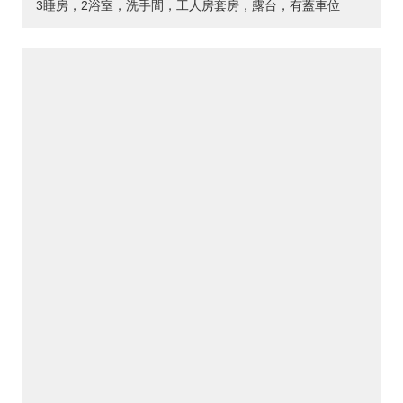
3睡房，2浴室，洗手間，工人房套房，露台，有蓋車位