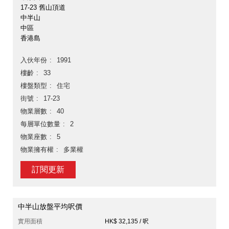
17-23 舊山頂道
中半山
中區
香港島
入伙年份
1991
樓齡
33
樓盤類型
住宅
街號
17-23
物業層數
40
每層單位數量
2
物業座數
5
物業擁有權
多業權
訂閱更新
中半山放盤平均呎價
實用面積
HK$ 32,135 / 呎