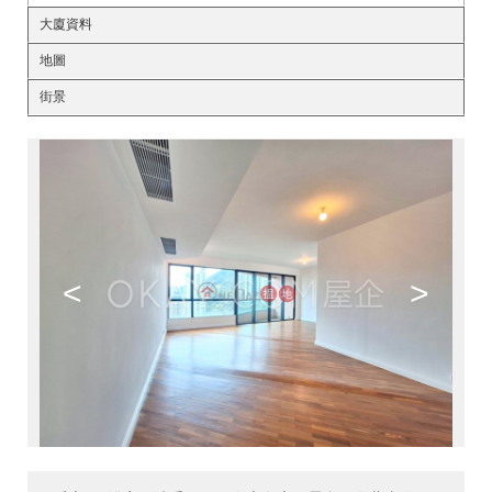
大廈資料
地圖
街景
<
>