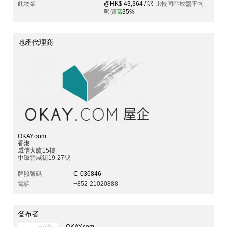
此物業
@HK$ 43,364 / 呎
比較同區放盤平均
呎價
高
35%
地產代理商
OKAY.com
香港
威信大廈15樓
中環雲咸街19-27號
牌照號碼
C-036846
電話
+852-21020888
發布者