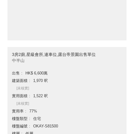
3房2廁,星級會所,連車位,露台帝景園出售單位
中半山
出售
HK$ 6,600萬
建築面積
1,970 呎
[未核實]
實用面積
1,522 呎
[未核實]
實用率
77%
樓盤類型
住宅
樓盤編號
OKAY-S81500
樓層
低層