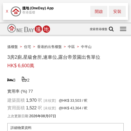
搵地 (OneDay) App
開啟
安裝
X
香港搵樓
搜索香港樓盤
Togg
navi
搵樓盤
>
住宅
>
香港的出售樓盤
>
中區
>
中半山
3房2廁,星級會所,連車位,露台帝景園出售單位
HK$ 6,600萬
3
2
實用率 (%)
77
建築面積
1,970
呎
[未核實]
@HK$ 33,503
/ 呎
實用面積
1,522
呎
[未核實]
@HK$ 43,364
/ 呎
上次更新日期
2026年08月07日
詳細物業資料