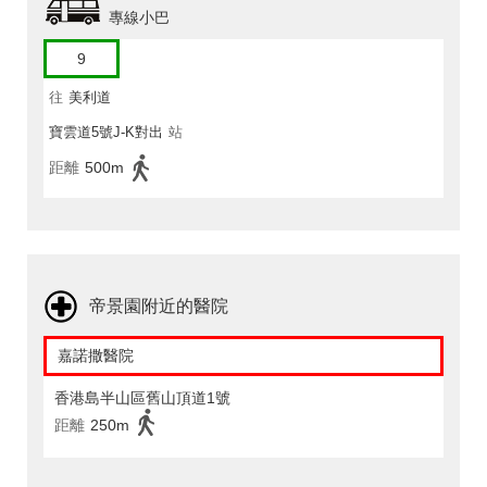
專線小巴
9
往
美利道
寶雲道5號J-K對出
站
距離
500m
帝景園附近的醫院
嘉諾撒醫院
香港島半山區舊山頂道1號
距離
250m