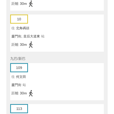
距離
30m
10
往
北角碼頭
廈門街, 皇后大道東
站
距離
30m
九巴/新巴
109
往
何文田
廈門街
站
距離
30m
113