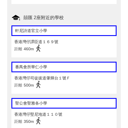
囍匯 2座附近的學校
軒尼詩道官立小學
香港灣仔譚臣道１６９號
距離
460m
番禺會所華仁小學
香港灣仔司徒拔道肇輝台１號Ｆ
距離
500m
聖公會聖雅各小學
香港灣仔堅尼地道１１０號
距離
350m