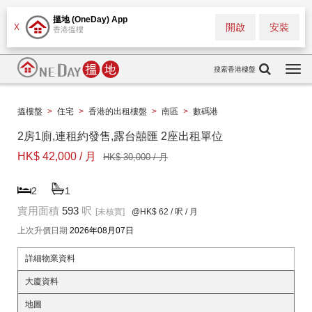
搵地 (OneDay) App
開啟
安裝
X
香港搵樓
搜索香港樓盤
Togg
navi
搵樓盤
>
住宅
>
香港的出租樓盤
>
南區
>
數碼港
2房1廁,連租約發售,露台囍匯 2座出租單位
HK$ 42,000 / 月
HK$ 30,000 / 月
2
1
實用面積
593
呎
[未核實]
@HK$ 62
/ 呎 / 月
上次升價日期
2026年08月07日
詳細物業資料
大廈資料
地圖