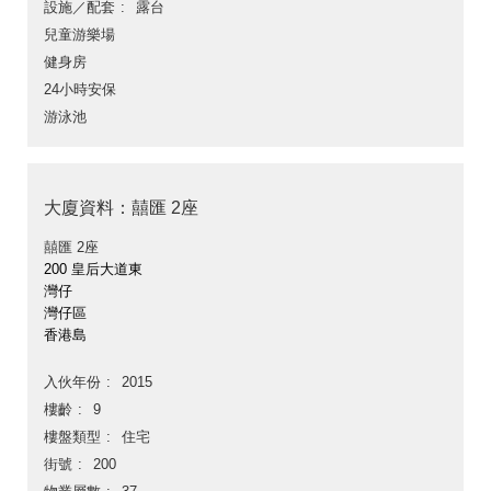
設施／配套
露台
兒童游樂場
健身房
24小時安保
游泳池
大廈資料：囍匯 2座
囍匯 2座
200 皇后大道東
灣仔
灣仔區
香港島
入伙年份
2015
樓齡
9
樓盤類型
住宅
街號
200