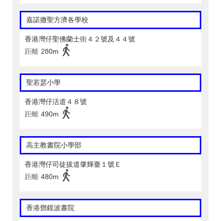
嘉諾撒聖方濟各學校
香港灣仔聖佛蘭士街４２號及４４號
距離
280m
聖若瑟小學
香港灣仔活道４８號
距離
490m
高主教書院小學部
香港灣仔司徒拔道肇輝臺１號Ｅ
距離
480m
香港鄧鏡波書院