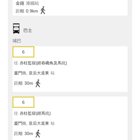
金鐘
港鐵站
距離
0.9km
巴士
城巴
6
往
赤柱監獄(經舂磡角及馬坑)
廈門街, 皇后大道東
站
距離
30m
6
往
赤柱監獄(經馬坑)
廈門街, 皇后大道東
站
距離
30m