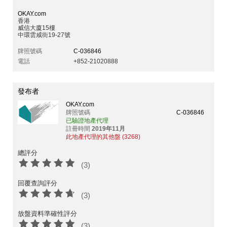
OKAY.com
香港
威信大廈15樓
中環雲咸街19-27號
牌照號碼
C-036846
電話
+852-21020888
發布者
OKAY.com
牌照號碼
C-036846
已驗證地產代理
註冊時間
2019年11月
此地產代理的其他盤 (3268)
總評分
(3)
回覆查詢評分
(3)
放盤資料準確性評分
(3)