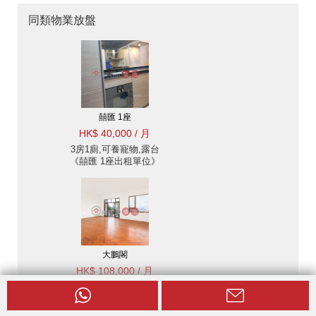
同類物業放盤
囍匯 1座
HK$ 40,000 / 月
3房1廁,可養寵物,露台
《囍匯 1座出租單位》
大鵬閣
HK$ 108,000 / 月
4房4廁,連車位,露台《大
鵬閣出租單位》