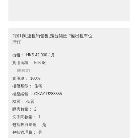
2房1廁,連租約發售,露台囍匯 2座出租單位
灣仔
出租
HK$ 42,000 / 月
實用面積
593 呎
[未核實]
實用率
100%
樓盤類型
住宅
樓盤編號
OKAY-R288855
樓層
低層
睡房數量
2
洗手間數量
1
包括政府差餉
是
包括管理費
是