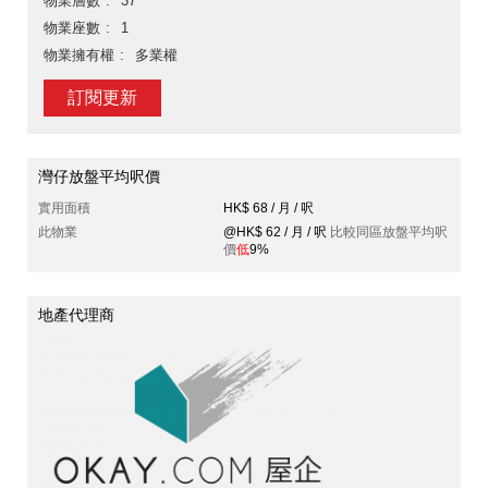
物業層數
37
物業座數
1
物業擁有權
多業權
訂閱更新
灣仔放盤平均呎價
實用面積
HK$ 68 / 月 / 呎
此物業
@HK$ 62 / 月 / 呎
比較同區放盤平均呎
價
低
9%
地產代理商