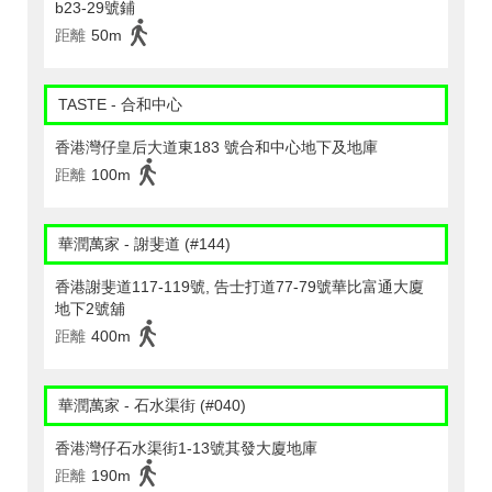
b23-29號鋪
距離
50m
TASTE - 合和中心
香港灣仔皇后大道東183 號合和中心地下及地庫
距離
100m
華潤萬家 - 謝斐道 (#144)
香港謝斐道117-119號, 告士打道77-79號華比富通大廈
地下2號舖
距離
400m
華潤萬家 - 石水渠街 (#040)
香港灣仔石水渠街1-13號其發大廈地庫
距離
190m