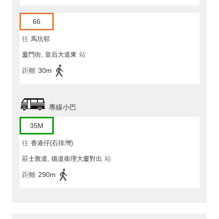
66
往
馬坑邨
廈門街, 皇后大道東
站
距離
30m
專線小巴
35M
往
香港仔(石排灣)
莊士敦道, 循道衛理大廈對出
站
距離
290m