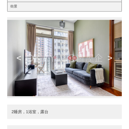
街景
<
>
2睡房，1浴室，露台