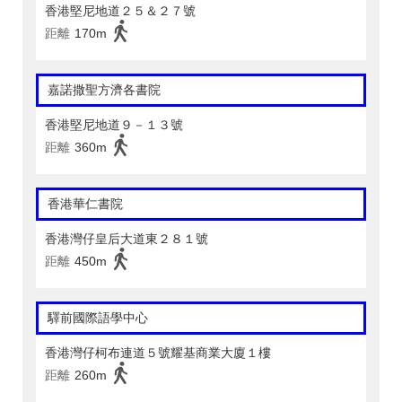
香港堅尼地道２５＆２７號
距離
170m
嘉諾撒聖方濟各書院
香港堅尼地道９－１３號
距離
360m
香港華仁書院
香港灣仔皇后大道東２８１號
距離
450m
驛前國際語學中心
香港灣仔柯布連道５號耀基商業大廈１樓
距離
260m