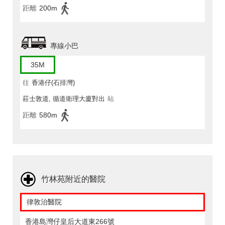
距離
200m
專線小巴
35M
往
香港仔(石排灣)
莊士敦道, 循道衛理大廈對出
站
距離
580m
竹林苑附近的醫院
律敦治醫院
香港島灣仔皇后大道東266號