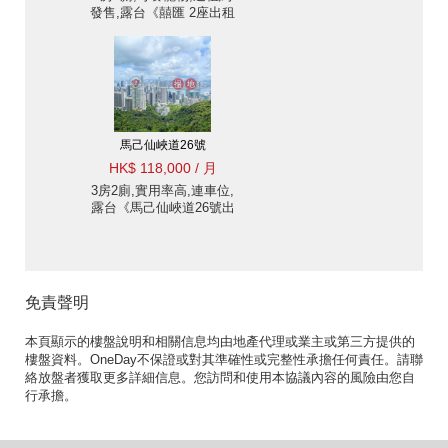
發售,露台《囍匯 2座出租
單位》
馬己仙峽道26號
HK$ 118,000 / 月
3房2廁,實用率高,連車位,
露台《馬己仙峽道26號出
租單位》
免責聲明
本頁顯示的樓盤說明和相關信息均由地產代理或業主或第三方提供的
樓盤資料。OneDay不保證或對其準確性或完整性承擔任何責任。請聯
絡放盤者獲取更多詳細信息。您訪問和使用本協議內容的風險由您自
行承擔。