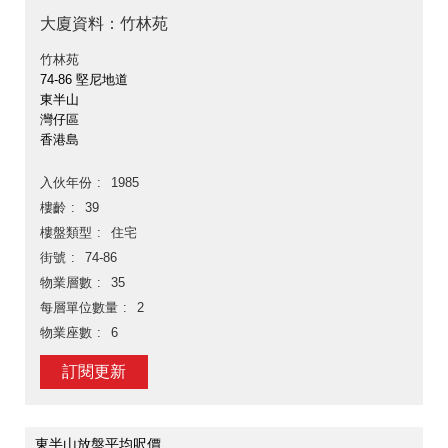
大廈資料：竹林苑
竹林苑
74-86 堅尼地道
東半山
灣仔區
香港島
入伙年份
1985
樓齡
39
樓盤類型
住宅
街號
74-86
物業層數
35
每層單位數量
2
物業座數
6
訂閱更新
東半山放盤平均呎價