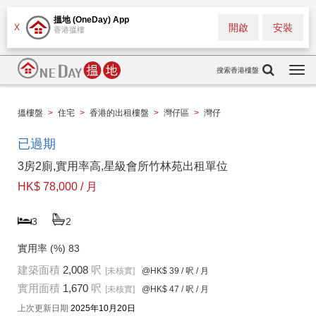
搵地 (OneDay) App
開啟
安裝
X
香港搵樓
搜索香港樓盤
Togg
navi
搵樓盤
>
住宅
>
香港的出租樓盤
>
灣仔區
>
灣仔
已過期
3房2廁,實用率高,星級會所竹林苑出租單位
HK$ 78,000 / 月
3
2
實用率 (%)
83
建築面積
2,008
呎
[未核實]
@HK$ 39
/ 呎 / 月
實用面積
1,670
呎
[未核實]
@HK$ 47
/ 呎 / 月
上次更新日期
2025年10月20日