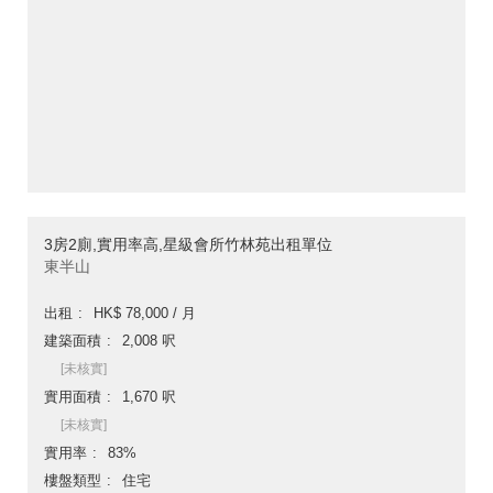
3房2廁,實用率高,星級會所竹林苑出租單位
東半山
出租
HK$ 78,000 / 月
建築面積
2,008 呎
[未核實]
實用面積
1,670 呎
[未核實]
實用率
83%
樓盤類型
住宅