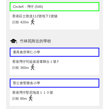
CircleK - 灣仔 (546)
香港莊士敦道112號地下1號舖
距離
420m
竹林苑附近的學校
番禺會所華仁小學
香港灣仔司徒拔道肇輝台１號Ｆ
距離
360m
聖公會聖雅各小學
香港灣仔堅尼地道１１０號
距離
80m