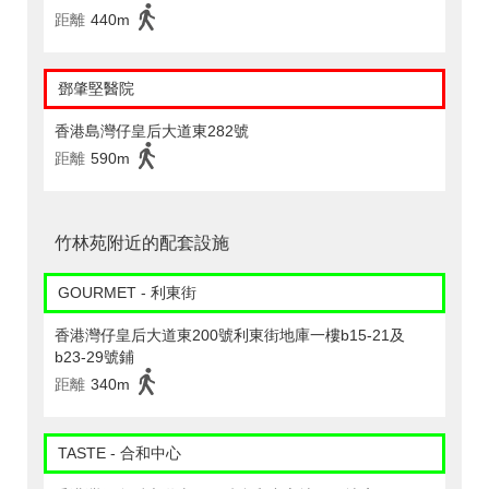
距離
440m
鄧肇堅醫院
香港島灣仔皇后大道東282號
距離
590m
竹林苑附近的配套設施
GOURMET - 利東街
香港灣仔皇后大道東200號利東街地庫一樓b15-21及
b23-29號鋪
距離
340m
TASTE - 合和中心