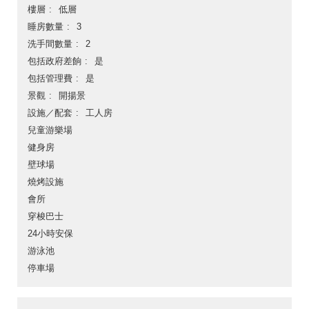
樓層
低層
睡房數量
3
洗手間數量
2
包括政府差餉
是
包括管理費
是
景觀
開揚景
設施／配套
工人房
兒童游樂場
健身房
壁球場
燒烤設施
會所
穿梭巴士
24小時安保
游泳池
停車場