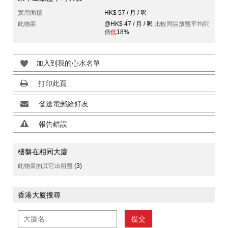
實用面積
HK$ 57 / 月 / 呎
此物業
@HK$ 47 / 月 / 呎
比較同區放盤平均呎
價
低
18%
加入到我的心水名單
打印此頁
發送電郵給好友
報告錯誤
樓盤在相同大廈
此物業的其它出租盤
(3)
香港大廈搜尋
提交