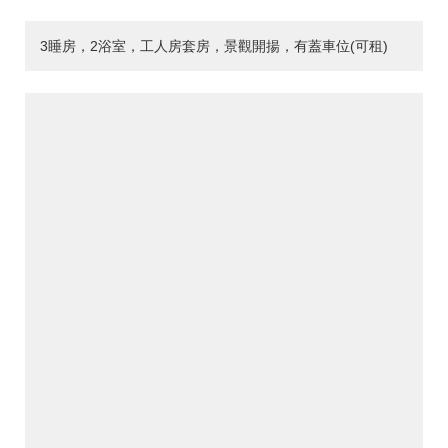
3睡房，2浴室，工人房套房，景觀開揚，有蓋車位(可租)