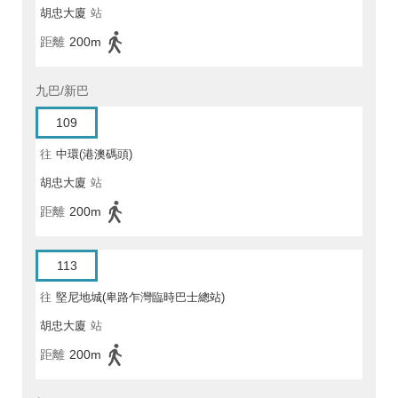
胡忠大廈
站
距離
200m
九巴/新巴
109
往
中環(港澳碼頭)
胡忠大廈
站
距離
200m
113
往
堅尼地城(卑路乍灣臨時巴士總站)
胡忠大廈
站
距離
200m