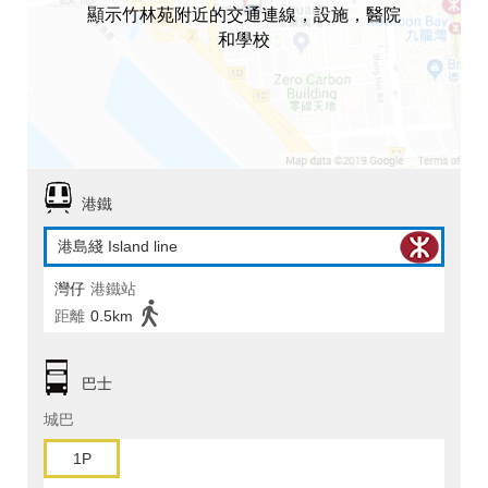
顯示竹林苑附近的交通連線，設施，醫院
和學校
港鐵
港島綫 Island line
灣仔
港鐵站
距離
0.5km
巴士
城巴
1P