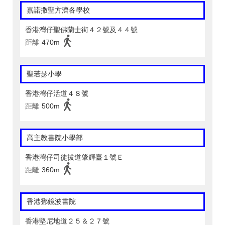
嘉諾撒聖方濟各學校
香港灣仔聖佛蘭士街４２號及４４號
距離
470m
聖若瑟小學
香港灣仔活道４８號
距離
500m
高主教書院小學部
香港灣仔司徒拔道肇輝臺１號Ｅ
距離
360m
香港鄧鏡波書院
香港堅尼地道２５＆２７號