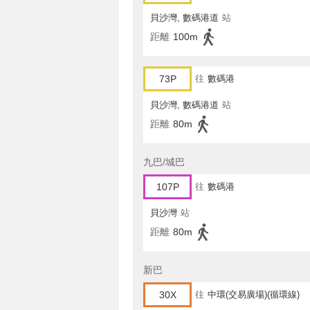
貝沙灣, 數碼港道
站
距離
100m
73P
往
數碼港
貝沙灣, 數碼港道
站
距離
80m
九巴/城巴
107P
往
數碼港
貝沙灣
站
距離
80m
新巴
30X
往
中環(交易廣場)(循環線)