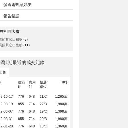
發送電郵給好友
報告錯誤
在相同大廈
業的其它出租盤
(3)
業的其它出售盤
(11)
沙灣1期最近的成交紀錄
出售
期
建築
實用
樓層/
HK$
2
2
ft
ft
單位
22-10-17
776
648
11/C
1,265萬
22-08-19
855
714
27/B
1,980萬
22-06-07
776
648
19/C
1,398萬
22-03-31
855
714
29/B
1,980萬
22-01-28
776
648
13/C
1,360萬