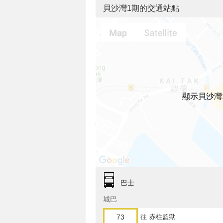
貝沙灣1期的交通站點
顯示貝沙灣
巴士
城巴
73
往
赤柱監獄