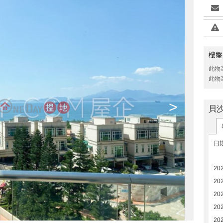
樓盤
此物
此物
>
貝
日
20
20
20
20
20