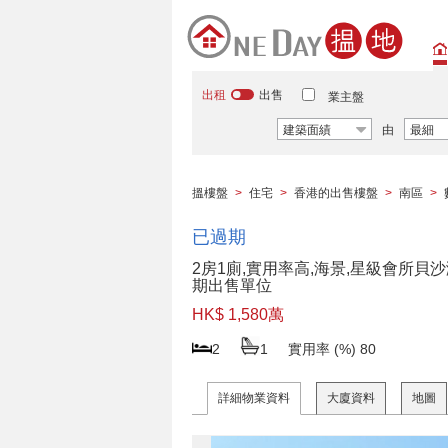
出租
出售
業主盤
建築面績
由
最細
搵樓盤
>
住宅
>
香港的出售樓盤
>
南區
>
已過期
2房1廁,實用率高,海景,星級會所貝沙
期出售單位
HK$ 1,580萬
2
1
實用率 (%)
80
詳細物業資料
大廈資料
地圖