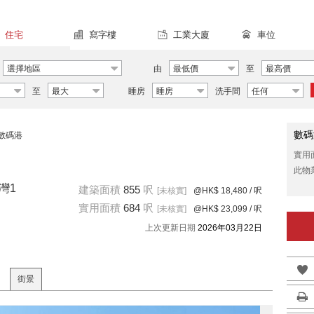
住宅
寫字樓
工業大廈
車位
選擇地區
由
最低價
至
最高價
至
最大
睡房
睡房
洗手間
任何
數碼
數碼港
實用
此物
灣1
建築面積
855
呎
[未核實]
@HK$ 18,480
/ 呎
實用面積
684
呎
[未核實]
@HK$ 23,099
/ 呎
上次更新日期
2026年03月22日
街景