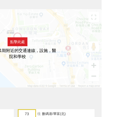
點擊此處
1期附近的交通連線，設施，醫
院和學校
73
往
數碼港/華富(北)