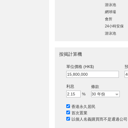
游泳池
網球場
會所
24小時安保
游泳池
按揭計算機
單位價格 (HK$)
預
利息
條款
%
香港永久居民
首次置業
以個人名義購買而不是通過公司