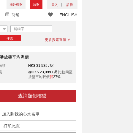
海外樓盤
放盤
登入
註冊
商舖
ENGLISH
搜索
更多搜索選項
港放盤平均呎價
面積
HK$ 31,535 / 呎
業
@HK$ 23,099 / 呎
比較同區
放盤平均呎價
低
27%
查詢類似樓盤
加入到我的心水名單
打印此頁