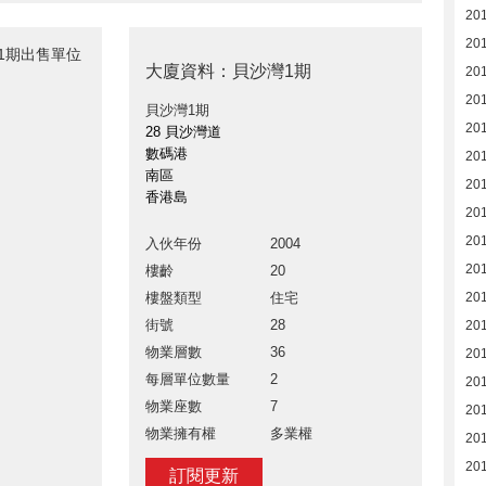
20
201
灣1期出售單位
大廈資料：貝沙灣1期
20
20
貝沙灣1期
20
28 貝沙灣道
數碼港
20
南區
20
香港島
20
20
入伙年份
2004
20
樓齡
20
樓盤類型
住宅
201
街號
28
20
物業層數
36
20
每層單位數量
2
20
物業座數
7
20
物業擁有權
多業權
20
20
訂閱更新