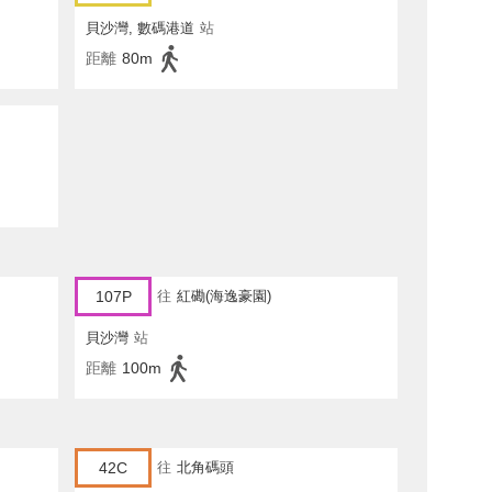
貝沙灣, 數碼港道
站
距離
80m
107P
往
紅磡(海逸豪園)
貝沙灣
站
距離
100m
42C
往
北角碼頭