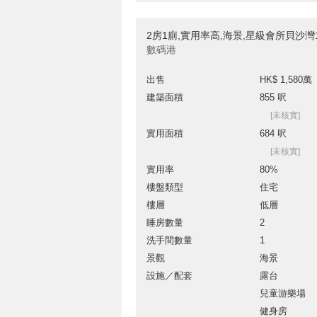
2房1廁,實用率高,海景,星級會所貝沙
數碼港
出售
HK$ 1,580萬
建築面積
855 呎
[未核實]
實用面積
684 呎
[未核實]
實用率
80%
樓盤類型
住宅
樓層
低層
睡房數量
2
洗手間數量
1
景觀
海景
設施／配套
露台
兒童游樂場
健身房